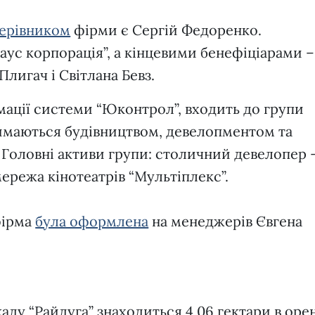
ерівником
фірми є Сергій Федоренко.
ус корпорація”, а кінцевими бенефіціарами –
Плигач і Світлана Бевз.
мації системи “Юконтрол”, входить до групи
аймаються будівництвом, девелопментом та
 Головні активи групи: столичний девелопер 
мережа кінотеатрів “Мультіплекс”.
фірма
була оформлена
на менеджерів Євгена
аду “Райдуга” знаходиться 4,06 гектари в орен