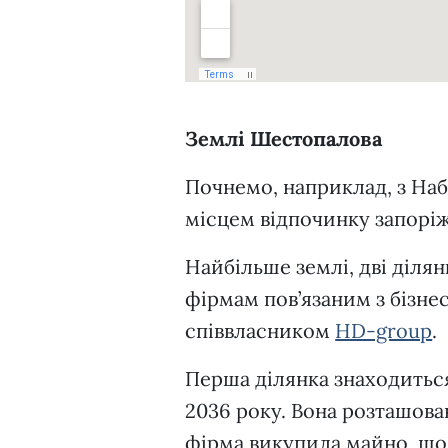
Землі Шестопалова
Почнемо, наприклад, з На
місцем відпочинку запоріжц
Найбільше землі, дві діля
фірмам пов’язаним з бізн
співвласником
HD-group
.
Перша ділянка знаходиться
2036 року. Вона розташова
фірма викупила майно, що 