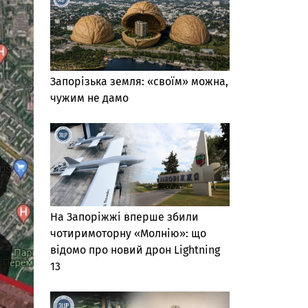
Запорізька земля: «своїм» можна,
чужим не дамо
На Запоріжжі вперше збили
чотиримоторну «Молнію»: що
відомо про новий дрон Lightning
13