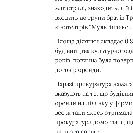
магістралі, знаходиться й 
входить до групи братів 
кінотеатрів “Мультіплекс”.
Площа ділянки складає 0,88
будівництва культурно-оздо
років, повинна була повер
договір оренди.
Наразі прокуратура намага
вказують на те, що будівн
оренди на ділянку у фірми
все ж таки якось отримал
прокуратура домоглася, щ
на нього арешт.