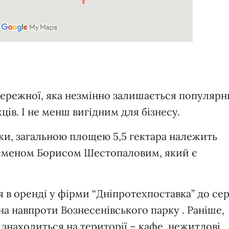
бережної, яка незмінно залишається популяр
ів. І не менш вигідним для бізнесу.
нки, загальною площею 5,5 гектара належить
есменом Борисом Шестопаловим, який є
 в оренді у фірми “Дніпротехпоставка” до се
на навпроти Вознесенівського парку . Раніше,
знаходиться на території – кафе, нежитлові