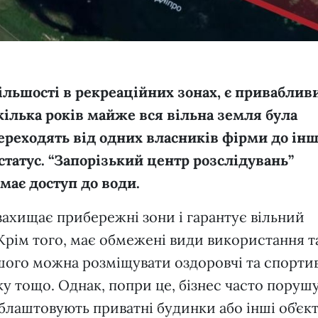
більшості в рекреаційних зонах, є привабли
екілька років майже вся вільна земля була
ереходять від одних власників фірми до інш
статус.
“Запорізький центр розслідувань”
має доступ до води.
захищає прибережні зони і гарантує вільний
Крім того, має обмежені види використання т
ьшого можна розміщувати оздоровчі та спорти
у тощо. Однак, попри це, бізнес часто порушу
облаштовують приватні будинки або інші об’єкт