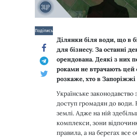
Поділись!
Ділянки біля води, що в 
для бізнесу. За останні д
орендована. Деякі з них п
роками не втрачають цей 
розкаже, хто в Запоріжжі 
Українське законодавство 
доступ громадян до води. 
землі. Адже на ній здебіл
комплекси, зони відпочинк
правила, а на берегах все 