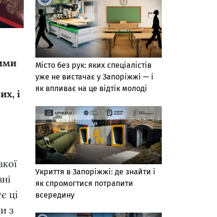
вими
Місто без рук: яких спеціалістів
уже не вистачає у Запоріжжі — і
як впливає на це відтік молоді
их, і
акої
Укриття в Запоріжжі: де знайти і
вні
як спромогтися потрапити
є ці
всередину
и з