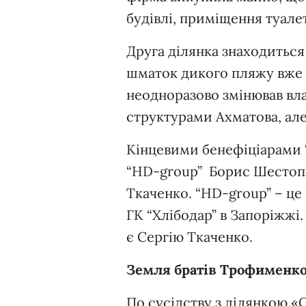
будівлі, приміщення туалет
Друга ділянка знаходиться 
шматок дикого пляжу вже д
неодноразово змінював влас
структурами Ахматова, але 
Кінцевими бенефіціарами 
“HD-group” Борис Шестоп
Ткаченко. “HD-group” – це 
ГК “Хлібодар” в Запоріжжі
є Сергію Ткаченко.
Земля б
ратів Трофименк
По сусідству з ділянкою «