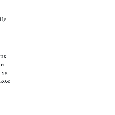
 Це
ник
ій
 як
акож