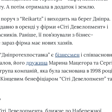
у. А потім отримала в додаток і землю.
поруч з “Reikartz” і виходить на берег Дніпра.
авно в оренді у фірми «Сіті Девелопмент» і
ників. Раніше, її пов’язували з бізнес-
зараз фірма має нових хазяїв.
“Дніпротехпоставка” є
бізнесмен
і співзаснов
алов, його
дружина
Марина Мацегора та Серг
група компаній, яка була заснована в 1998 році
. Кінцевим бенефіціаром “Сіті Девелопмент” т
о
Сіті Девелопмент», ближче до Набережної