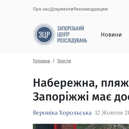
Про нас
Документи
Рекламодавцям
Новини
Головна
Тексти
Набережна, пляжі 
Запоріжжі має до
Вероніка Хорольська
12 Жовтня 2
Зображення завантажується