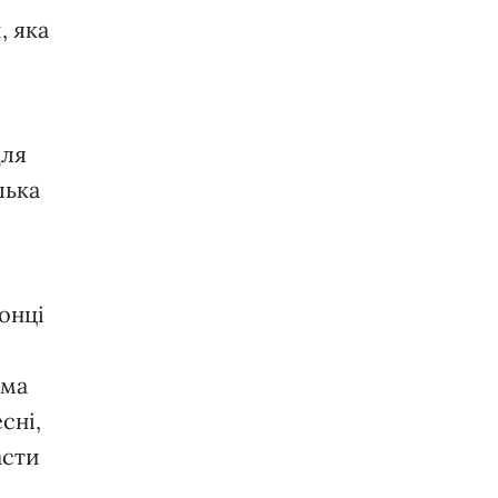
, яка
для
лька
онці
рма
сні,
асти