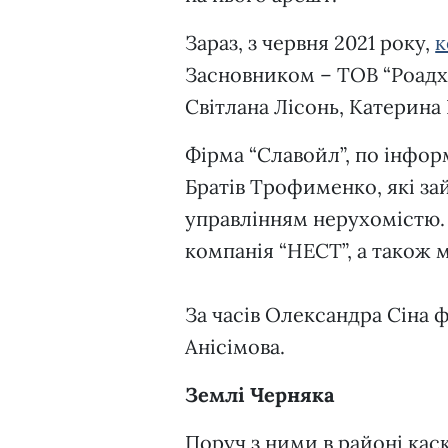
Зараз, з червня 2021 року,
к
Засновником – ТОВ “Роадха
Світлана Лісонь, Катерина 
Фірма “Славойл”, по інфор
Братів Трофименко, які з
управлінням нерухомістю.
компанія “НЕСТ”, а також 
За часів Олександра Сіна 
Анісімова.
Землі Черняка
Поруч з ними в районі каск