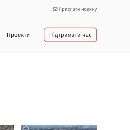
Прислати новину
Проекти
Підтримати нас