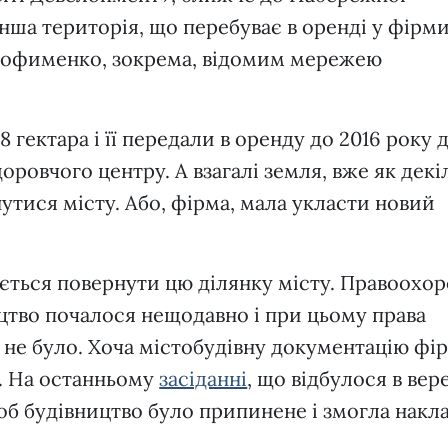
інша територія, що перебуває в оренді у фірми
Трофименко, зокрема, відомим мережею
 гектара і її передали в оренду до 2016 року 
ровчого центру. А взагалі земля, вже як декі
нутися місту. Або, фірма, мала укласти новий
ється повернути цю ділянку місту. Правоохор
ицтво почалося нещодавно і при цьому права
 не було. Хоча містобудівну документацію фі
а. На останньому
засіданні
, що відбулося в вере
об будівництво було припинене і змогла накл