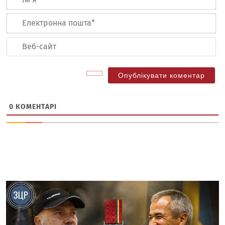
Ел
по
Ве
са
0
КОМЕНТАРІ