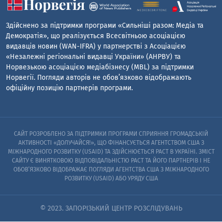
Здійснено за підтримки програми «Сильніші разом: Медіа та
Демократія», що реалізується Всесвітньою асоціацією
видавців новин (WAN-IFRA) у партнерстві з Асоціацією
«Незалежні регіональні видавці України» (АНРВУ) та
Норвезькою асоціацією медіабізнесу (MBL) за підтримки
Норвегії. Погляди авторів не обов’язково відображають
офіційну позицію партнерів програми.
САЙТ РОЗРОБЛЕНО ЗА ПІДТРИМКИ ПРОГРАМИ СПРИЯННЯ ГРОМАДСЬКІЙ
АКТИВНОСТІ «ДОЛУЧАЙСЯ!», ЩО ФІНАНСУЄТЬСЯ АГЕНТСТВОМ США З
МІЖНАРОДНОГО РОЗВИТКУ (USAID) ТА ЗДІЙСНЮЄТЬСЯ PACT В УКРАЇНІ. ЗМІСТ
САЙТУ Є ВИНЯТКОВОЮ ВІДПОВІДАЛЬНІСТЮ PACT ТА ЙОГО ПАРТНЕРІВ I НЕ
ОБОВ’ЯЗКОВО ВІДОБРАЖАЄ ПОГЛЯДИ АГЕНТСТВА США З МІЖНАРОДНОГО
РОЗВИТКУ (USAID) АБО УРЯДУ США
© 2023. ЗАПОРІЗЬКИЙ ЦЕНТР РОЗСЛІДУВАНЬ