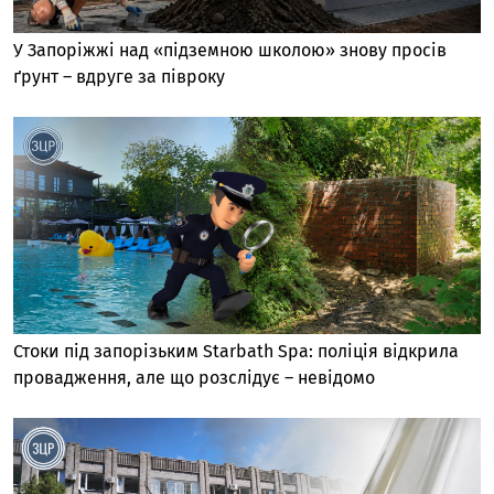
У Запоріжжі над «підземною школою» знову просів
ґрунт – вдруге за півроку
Стоки під запорізьким Starbath Spa: поліція відкрила
провадження, але що розслідує – невідомо