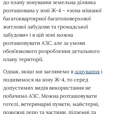
до плану зонування земельна ділянка
розташована у зоні Ж-4 – «зона мішаної
багатоквартирної багатоповерхової
житлової забудови та громадської
забудови» і в цій зоні можна
розташовувати АЗС, але за умови
обов’язкового розроблення детального
плану території.
Однак, якщо ми заглянемо в
зонування
і
подивимося на зону Ж-4, то серед
допустимих видів використання не
побачимо АЗС. Можна розташовувати
готелі, ветеринарні пункти, майстерні,
пожежні депо та частини, підземні та