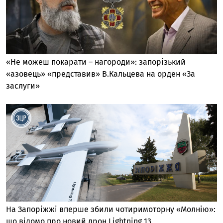
«Не можеш покарати – нагороди»: запорізький
«азовець» «представив» В.Кальцева на орден «За
заслуги»
На Запоріжжі вперше збили чотиримоторну «Молнію»:
що відомо про новий дрон Lightning 13