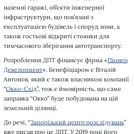
наземні гаражі, об’єкти інженерної
інфраструктури, що пов’язані з
експлуатацією будівель і споруд зони, а
також гостьові відкриті стоянки для
тимчасового зберігання автотранспорту.
Розроблення ДПТ фінансує фірма «
Піонер
Девелопмент
». Бенефіціаром є Віталій
Антонов, який є також власником компанії
“
Окко-Схід
”, тож є ймовірність, що саме
заправка “Окко” буде побудована на цій
земельній ділянці.
До речі, “
Запорізький центр розслідувань
”
вже писав про це ДПТ. У 2019 році його