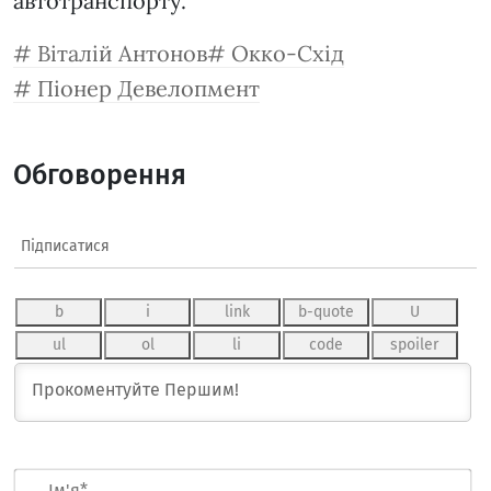
автотранспорту.
Віталій Антонов
Окко-Схід
Піонер Девелопмент
Обговорення
Підписатися
Ім