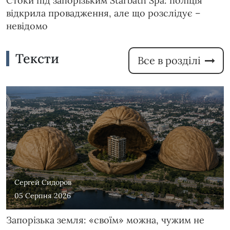
Стоки під запорізьким Starbath Spa: поліція
відкрила провадження, але що розслідує –
невідомо
Тексти
Все в розділі
Сергей Сидоров
05 Серпня 2026
Запорізька земля: «своїм» можна, чужим не