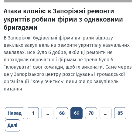
Атака клонів: в Запоріжжі ремонти
укриттів робили фірми з однаковими
бригадами
В Запоріжжі будівельні фірми виграли відразу
декілько закупівель на ремонти укриттів у навчальних
закладах. Все було б добре, якби ці ремонти не
проходили одночасно і фірмам не треба було б
“клонувати” свої команди, щоб їх виконати. Саме через
це у Запорізького центру розслідувань і громадської
організації “Хочу вчитись” виникли до закупівель
питання
Назад
1
…
68
69
70
…
85
Далі