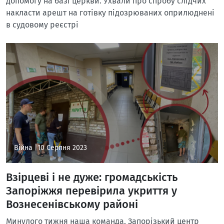
допомогу на базі церкви. Ухвали про спробу слідчих
накласти арешт на готівку підозрюваних оприлюднені
в судовому реєстрі
Війна |
10 Серпня 2023
Взірцеві і не дуже: громадськість
Запоріжжя перевірила укриття у
Вознесенівському районі
Минулого тижня наша команда, Запорізький центр