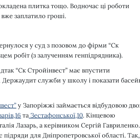
окладена плитка тощо. Водночас ці роботи
Б вже заплатило гроші.
вернулося у суд з позовом до фірми “Ск
вцем робіт (з залученням генпідрядника).
ідтак “Ск Стройінвест” має впустити
і Держаудит служби у школу і показати басей
вест”
у Запоріжжі займається відбудовою дво
арів,16
та
Зестафонської,10
. Кінцевою
алія Лазарь, а керівником Сергій Гавриленко
 підряди для Дніпропетровської області. Так,