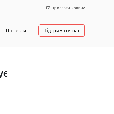
Прислати новину
Проекти
Підтримати нас
ує