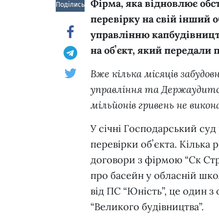
Фірма, яка відновлює обст
Поділись!
перевірку на свій інший о
управлінню капбудівництв
на обʼєкт, який передали
Вже кілька місяців забудо
управління та Держаудитс
мільйонів гривень не вико
У січні Господарський суд
перевірки обʼєкта. Кілька 
договори з фірмою “Ск Стр
про басейн у обласній шко
від ПС “Юність”, це один з
“Великого будівництва”.