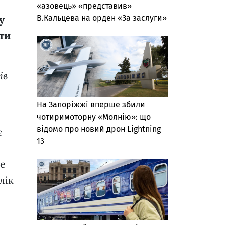
«азовець» «представив»
В.Кальцева на орден «За заслуги»
у
ти
ів
На Запоріжжі вперше збили
чотиримоторну «Молнію»: що
відомо про новий дрон Lightning
є
13
де
лік