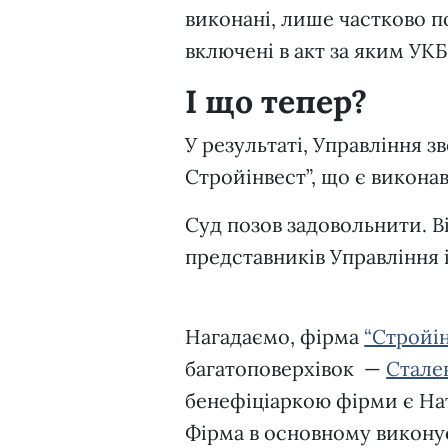
виконані, лише частково п
включені в акт за яким УК
І що тепер?
У результаті, Управління з
Стройінвест”, що є викона
Суд позов задовольнити. В
представників Управління 
Нагадаємо, фірма
“Стройін
багатоповерхівок —
Сталев
бенефіціаркою фірми є Нат
Фірма в основному виконує