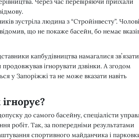
 керівництва. Через час перевіряючи приїхали
відмову.
иків зустріла людина з “Стройінвесту”. Чолов
відомив, що не покаже басейн, бо немає вказі
ставники капбудівництва намагалися звʼязати
 продовжував ігнорувати дзвінки. А згодом
ься у Запоріжжі та не може вказати навіть
 ігнорує?
допуску до самого басейну, спеціалісти управ
ня робіт. Так, за попередніми результатами
аштування спортивного майданчика і парковк