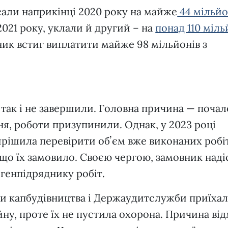
сали наприкінці 2020 року на майже
44 мільй
 2021 року, уклали й другий – на
понад 110 міль
вник встиг виплатити майже 98 мільйонів з
 так і не завершили. Головна причина — поча
я, роботи призупинили. Однак, у 2023 році
рішила перевірити обʼєм вже виконаних робіт
 що їх замовило. Своєю чергою, замовник наді
генпідряднику робіт.
ки капбудівництва і Держаудитслужби приїха
ну, проте їх не пустила охорона. Причина ві