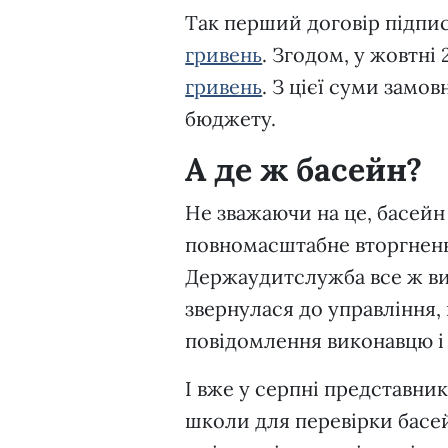
Так перший договір підпи
гривень
. Згодом, у жовтні
гривень
. З цієї суми замо
бюджету.
А де ж басейн?
Не зважаючи на це, басейн
повномасштабне вторгненн
Держаудитслужба все ж ви
звернулася до управління,
повідомлення виконавцю і 
І вже у серпні представни
школи для перевірки басей