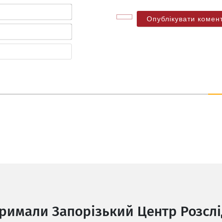
Ім'я*
Електронна
пошта*
Веб-
сайт
тримали Запорізький Центр Розслі