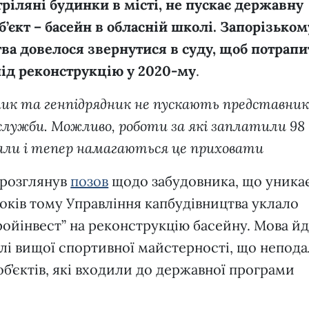
ріляні будинки в місті, не пускає державну
б’єкт
–
басейн в обласній школі. Запорізьком
а довелося звернутися в суду, щоб потрапи
 під реконструкцію у 2020-му
.
вник та
генпідрядник
не пускають представник
лужби. Можливо, роботи за які заплатили 98
нали і тепер намагаються це приховати
 розглянув
позов
щодо забудовника, що уника
років тому Управління капбудівництва уклало
ойінвест” на реконструкцію басейну. Мова й
лі вищої спортивної майстерності, що непода
 об’єктів, які входили до державної програми