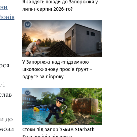
Як ходять поїзди до Запоріжжя у
они
липні-серпні 2026-го?
йонів
У Запоріжжі над «підземною
лося
школою» знову просів ґрунт –
вдруге за півроку
 і
слав
ли до
дмови
Стоки під запорізьким Starbath
Spa: поліція відкрила