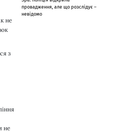
провадження, але що розслідує –
невідомо
ік не
вок
ся з
ління
и не