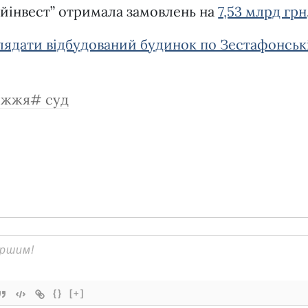
ойінвест” отримала замовлень на
7,53 млрд грн
лядати відбудований будинок по Зестафонськ
іжжя
суд
{}
[+]