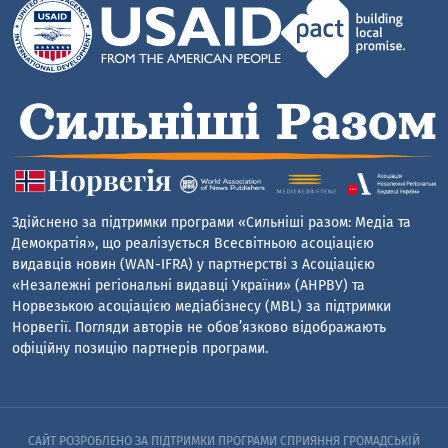
Здійснено за підтримки програми «Сильніші разом: Медіа та
Демократія», що реалізується Всесвітньою асоціацією
видавців новин (WAN-IFRA) у партнерстві з Асоціацією
«Незалежні регіональні видавці України» (АНРВУ) та
Норвезькою асоціацією медіабізнесу (MBL) за підтримки
Норвегії. Погляди авторів не обов’язково відображають
офіційну позицію партнерів програми.
САЙТ РОЗРОБЛЕНО ЗА ПІДТРИМКИ ПРОГРАМИ СПРИЯННЯ ГРОМАДСЬКІЙ