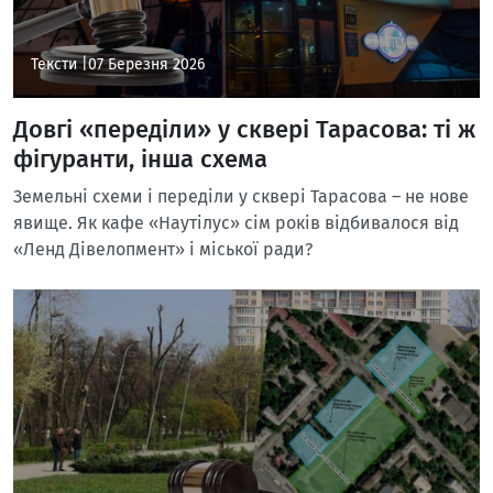
Тексти |
07 Березня 2026
Довгі «переділи» у сквері Тарасова: ті ж
фігуранти, інша схема
Земельні схеми і переділи у сквері Тарасова – не нове
явище. Як кафе «Наутілус» сім років відбивалося від
«Ленд Дівелопмент» і міської ради?