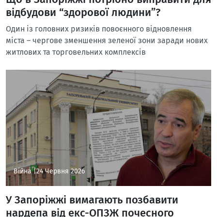
відбудови “здорової людини”?
Один із головних ризиків повоєнного відновлення
міста – чергове зменшення зеленої зони заради нових
житлових та торговельних комплексів
Війна |
24 Червня 2026
У Запоріжжі вимагають позбавити
нардепа від екс-ОПЗЖ почесного