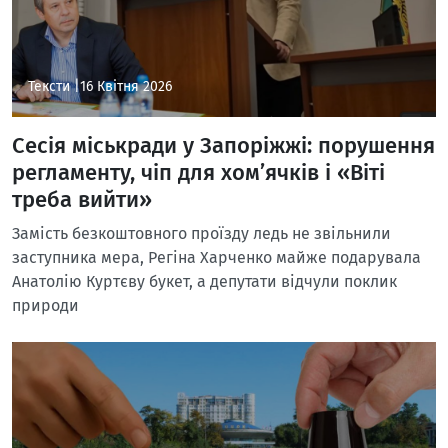
Тексти |
16 Квітня 2026
Сесія міськради у Запоріжжі: порушення
регламенту, чіп для хом’ячків і «Віті
треба вийти»
Замість безкоштовного проїзду ледь не звільнили
заступника мера, Регіна Харченко майже подарувала
Анатолію Куртєву букет, а депутати відчули поклик
природи