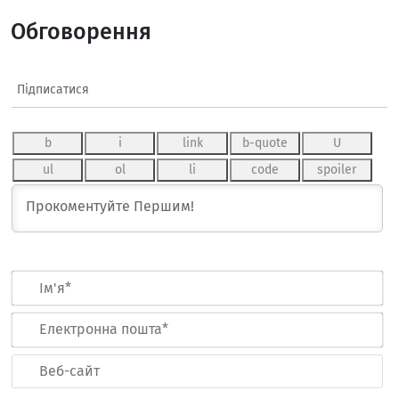
Обговорення
Підписатися
Ім
Ел
по
Ве
са