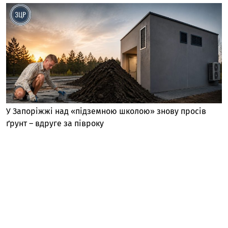
У Запоріжжі над «підземною школою» знову просів
ґрунт – вдруге за півроку