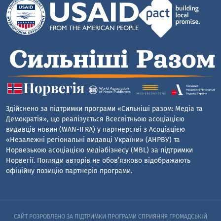
Здійснено за підтримки програми «Сильніші разом: Медіа та
Демократія», що реалізується Всесвітньою асоціацією
видавців новин (WAN-IFRA) у партнерстві з Асоціацією
«Незалежні регіональні видавці України» (АНРВУ) та
Норвезькою асоціацією медіабізнесу (MBL) за підтримки
Норвегії. Погляди авторів не обов’язково відображають
офіційну позицію партнерів програми.
САЙТ РОЗРОБЛЕНО ЗА ПІДТРИМКИ ПРОГРАМИ СПРИЯННЯ ГРОМАДСЬКІЙ