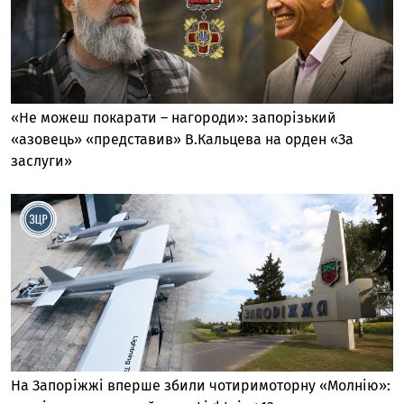
«Не можеш покарати – нагороди»: запорізький
«азовець» «представив» В.Кальцева на орден «За
заслуги»
На Запоріжжі вперше збили чотиримоторну «Молнію»: