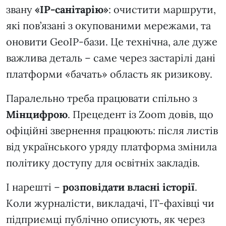
звану
«IP-санітарію»
: очистити маршрути,
які пов’язані з окупованими мережами, та
оновити GeoIP-бази. Це технічна, але дуже
важлива деталь – саме через застарілі дані
платформи «бачать» область як ризикову.
Паралельно треба працювати спільно з
Мінцифрою
. Прецедент із Zoom довів, що
офіційні звернення працюють: після листів
від українського уряду платформа змінила
політику доступу для освітніх закладів.
І нарешті –
розповідати власні історії
.
Коли журналісти, викладачі, ІТ-фахівці чи
підприємці публічно описують, як через