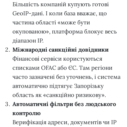
Більшість компаній купують готові
GeoIP-дані. І коли база вважає, що
частина області «може бути
окупованою», платформа блокує весь
діапазон IP.
Міжнародні санкційні довідники
Фінансові сервіси користуються
списками OFAC або ЄС. Там регіони
часто зазначені без уточнень, і система
автоматично підтягує Запорізьку
область як «санкційно ризикову».
Автоматичні фільтри без людського
контролю
Верифікація адреси, документів чи IP