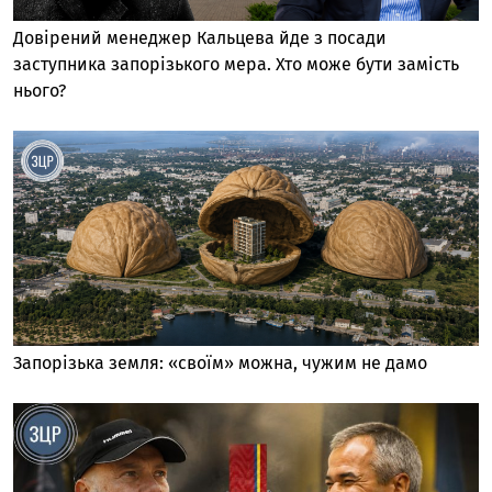
Довірений менеджер Кальцева йде з посади
заступника запорізького мера. Хто може бути замість
нього?
Запорізька земля: «своїм» можна, чужим не дамо