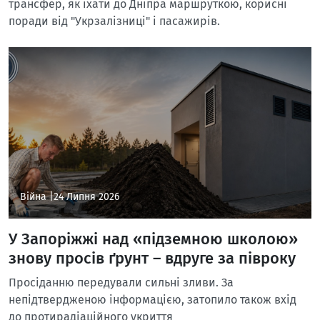
трансфер, як їхати до Дніпра маршруткою, корисні
поради від "Укрзалізниці" і пасажирів.
Війна |
24 Липня 2026
У Запоріжжі над «підземною школою»
знову просів ґрунт – вдруге за півроку
Просіданню передували сильні зливи. За
непідтвердженою інформацією, затопило також вхід
до протирадіаційного укриття