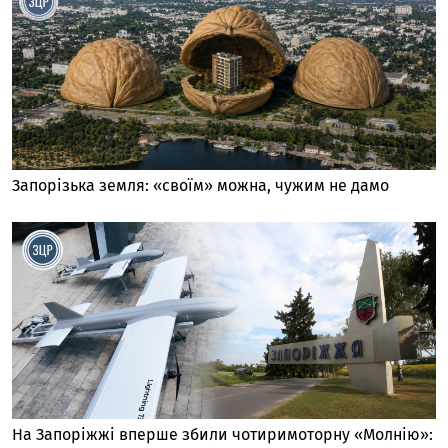
Запорізька земля: «своїм» можна, чужим не дамо
На Запоріжжі вперше збили чотиримоторну «Молнію»: