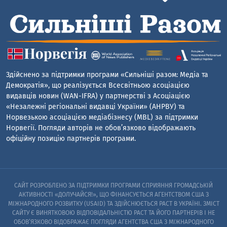
Здійснено за підтримки програми «Сильніші разом: Медіа та
Демократія», що реалізується Всесвітньою асоціацією
видавців новин (WAN-IFRA) у партнерстві з Асоціацією
«Незалежні регіональні видавці України» (АНРВУ) та
Норвезькою асоціацією медіабізнесу (MBL) за підтримки
Норвегії. Погляди авторів не обов’язково відображають
офіційну позицію партнерів програми.
САЙТ РОЗРОБЛЕНО ЗА ПІДТРИМКИ ПРОГРАМИ СПРИЯННЯ ГРОМАДСЬКІЙ
АКТИВНОСТІ «ДОЛУЧАЙСЯ!», ЩО ФІНАНСУЄТЬСЯ АГЕНТСТВОМ США З
МІЖНАРОДНОГО РОЗВИТКУ (USAID) ТА ЗДІЙСНЮЄТЬСЯ PACT В УКРАЇНІ. ЗМІСТ
САЙТУ Є ВИНЯТКОВОЮ ВІДПОВІДАЛЬНІСТЮ PACT ТА ЙОГО ПАРТНЕРІВ I НЕ
ОБОВ’ЯЗКОВО ВІДОБРАЖАЄ ПОГЛЯДИ АГЕНТСТВА США З МІЖНАРОДНОГО