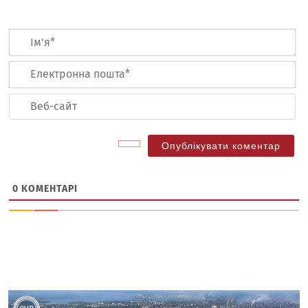
Ім
Ел
по
Ве
са
0
КОМЕНТАРІ