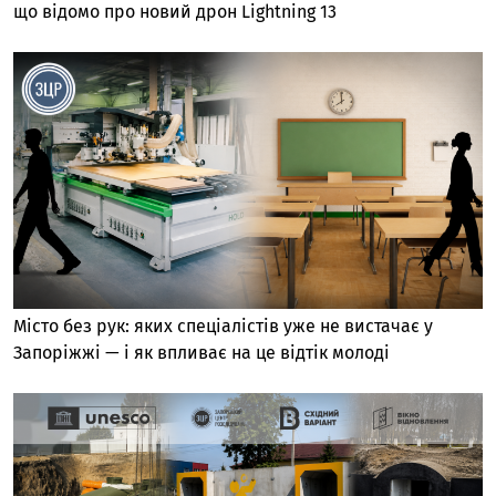
що відомо про новий дрон Lightning 13
Місто без рук: яких спеціалістів уже не вистачає у
Запоріжжі — і як впливає на це відтік молоді