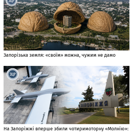
Запорізька земля: «своїм» можна, чужим не дамо
На Запоріжжі вперше збили чотиримоторну «Молнію»: