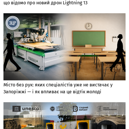
що відомо про новий дрон Lightning 13
Місто без рук: яких спеціалістів уже не вистачає у
Запоріжжі — і як впливає на це відтік молоді