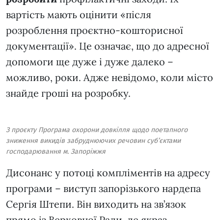
вартість мають оцінити «після
розроблення проєктно-кошторисної
документації». Це означає, що до адресної
допомоги ще дуже і дуже далеко –
можливо, роки. Адже невідомо, коли місто
знайде гроші на розробку.
З проєкту Програма охорони довкілля щодо поетапного
зниження викидів забруднюючих речовин суб’єктами
господарювання м. Запоріжжя
Дисонанс у потоці компліментів на адресу
програми – виступ запорізького нардепа
Сергія Штепи. Він виходить на зв’язок
прямо із Верховної Ради, де якраз