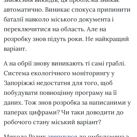
автоматично. Виникає спокуса припинити
баталії навколо міського документа і
переключитися на область. Але на
розробку знов підуть роки. Не найкращий
варіант.
А на обрії знову виникають ті самі граблі.
Система екологічного моніторингу у
Запоріжжі недостатня для того, щоб
побудувати повноцінну програму на її
даних. Тож знов розробка за написаними у
паперах цифрами? Чи таки доводити до
робочого стану міський варіант?
Микола Ралик
звернувся
до омбудсмена з