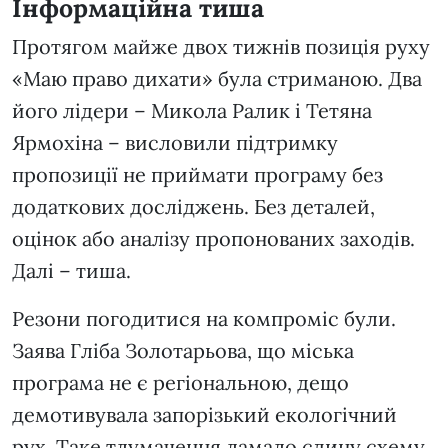
Інформаційна тиша
Протягом майже двох тижнів позиція руху
«Маю право дихати» була стриманою. Два
його лідери – Микола Ралик і Тетяна
Ярмохіна – висловили підтримку
пропозиції не приймати програму без
додаткових досліджень. Без деталей,
оцінок або аналізу пропонованих заходів.
Далі – тиша.
Резони погодитися на компроміс були.
Заява Гліба Золотарьова, що міська
програма не є регіональною, дещо
демотивувала запорізький екологічний
рух. Таке тлумачення ламало єдину схему,