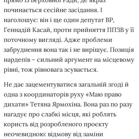
починається сесійне засідання. І
наголошує: він і ще один депутат ВР,
Геннадій Касай, проти прийняття ППЗВ у її
поточному вигляді. Адже проблеми
забруднення вона так і не вирішує. Позиція
нардепів – сильний аргумент на місцевому
рівні, тож рівновага зсувається.
Не дає зацементуватися загальній згоді й
одна з координаторів руху «Маю право
дихати» Тетяна Ярмохіна. Вона раз по разу
нагадує про слабкі місця, які роблять
користь від розробленого проєкту
неочевидною: відмову від заміни