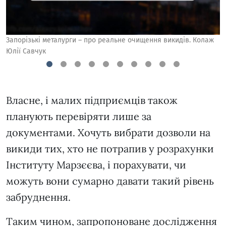
Запорізькі металурги – про реальне очищення викидів. Колаж
З
Юлії Савчук
Ю
1
2
3
4
5
6
7
8
9
10
Власне, і малих підприємців також
планують перевіряти лише за
документами. Хочуть вибрати дозволи на
викиди тих, хто не потрапив у розрахунки
Інституту Марзєєва, і порахувати, чи
можуть вони сумарно давати такий рівень
забруднення.
Таким чином, запропоноване дослідження