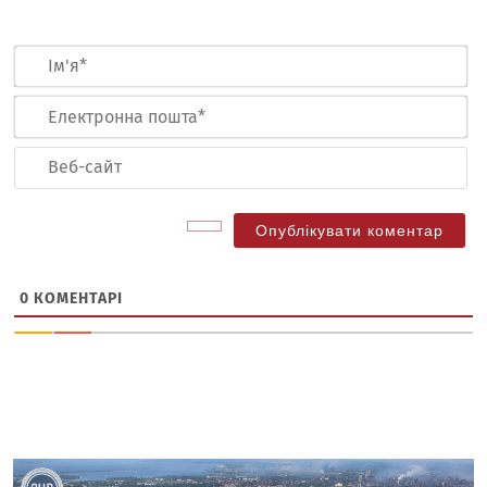
Ім
Ел
по
Ве
са
0
КОМЕНТАРІ