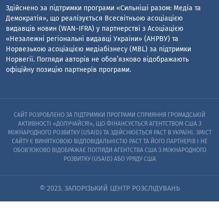
Здійснено за підтримки програми «Сильніші разом: Медіа та
Демократія», що реалізується Всесвітньою асоціацією
видавців новин (WAN-IFRA) у партнерстві з Асоціацією
«Незалежні регіональні видавці України» (АНРВУ) та
Норвезькою асоціацією медіабізнесу (MBL) за підтримки
Норвегії. Погляди авторів не обов’язково відображають
офіційну позицію партнерів програми.
САЙТ РОЗРОБЛЕНО ЗА ПІДТРИМКИ ПРОГРАМИ СПРИЯННЯ ГРОМАДСЬКІЙ
АКТИВНОСТІ «ДОЛУЧАЙСЯ!», ЩО ФІНАНСУЄТЬСЯ АГЕНТСТВОМ США З
МІЖНАРОДНОГО РОЗВИТКУ (USAID) ТА ЗДІЙСНЮЄТЬСЯ PACT В УКРАЇНІ. ЗМІСТ
САЙТУ Є ВИНЯТКОВОЮ ВІДПОВІДАЛЬНІСТЮ PACT ТА ЙОГО ПАРТНЕРІВ I НЕ
ОБОВ’ЯЗКОВО ВІДОБРАЖАЄ ПОГЛЯДИ АГЕНТСТВА США З МІЖНАРОДНОГО
РОЗВИТКУ (USAID) АБО УРЯДУ США
© 2023. ЗАПОРІЗЬКИЙ ЦЕНТР РОЗСЛІДУВАНЬ