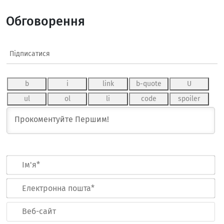
Обговорення
Підписатися
Ім
Ел
по
Ве
са