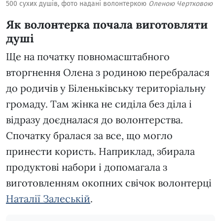
500 сухих душів, фото надані волонтеркою
Оленою Чертковою
Як волонтерка почала виготовляти
душі
Ще на початку повномасштабного
вторгнення Олена з родиною перебралася
до родичів у Біленьківську територіальну
громаду. Там жінка не сиділа без діла і
відразу доєдналася до волонтерства.
Спочатку бралася за все, що могло
принести користь. Наприклад, збирала
продуктові набори і допомагала з
виготовленням окопних свічок волонтерці
Наталії Залеській
.