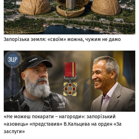
Запорізька земля: «своїм» можна, чужим не дамо
«Не можеш покарати – нагороди»: запорізький
«азовець» «представив» В.Кальцева на орден «За
заслуги»