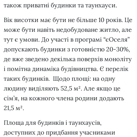
також приватні будинки та таунхауси.
Вік висотки має бути не більше 10 років. Це
може бути навіть недобудоване житло, але
тут є умови. До участі в програмі “єОселя”
допускають будинки з готовністю 20-30%,
де вже зведено декілька поверхів моноліту
і помітна динаміка будівництва. Є перелік
таких будинків. Щодо площі: на одну
людину виділяють 52,5 м². Але якщо це
сім’я, на кожного члена родини додають
21,5 м².
Площа для будинків і таунхаусів,
доступних до придбання учасниками