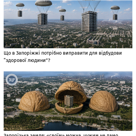
Що в Запоріжжі потрібно виправити для відбудови
“здорової людини”?
Запорізька земля: «своїм» можна, чужим не дамо