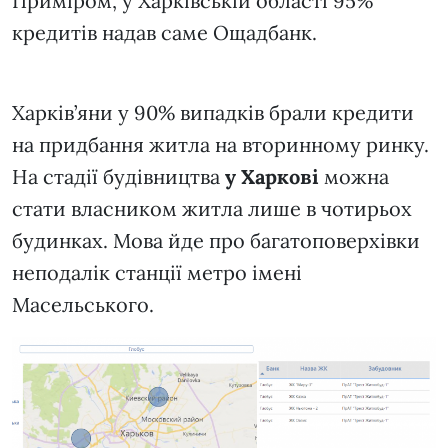
Приміром, у Харківській області 95%
кредитів надав саме Ощадбанк.
Харків’яни у 90% випадків брали кредити
на придбання житла на вторинному ринку.
На стадії будівництва
у Харкові
можна
стати власником житла лише в чотирьох
будинках. Мова йде про багатоповерхівки
неподалік станції метро імені
Масельського.