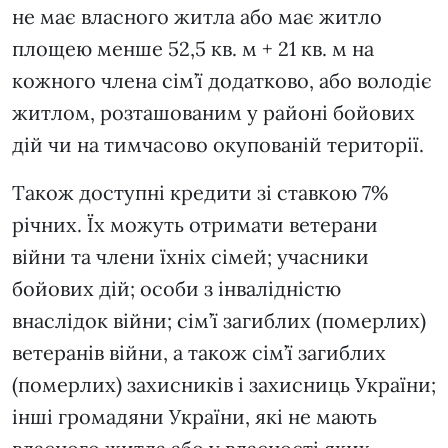
не має власного житла або має житло
площею менше 52,5 кв. м + 21 кв. м на
кожного члена сім’ї додатково, або володіє
житлом, ‍розташованим у районі бойових
дій чи на тимчасово окупованій території.
Також доступні кредити зі ставкою 7%
річних. Їх можуть отримати ветерани
війни та члени їхніх сімей; учасники
бойових дій; особи з інвалідністю
внаслідок війни; сім’ї загиблих (померлих)
ветеранів війни, а також сім’ї загиблих
(померлих) захисників і захисниць України;
інші громадяни України, які не мають