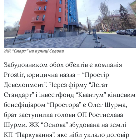
ЖК “Смарт” на вулиці Сєдова
Забудовником обох об’єктів є компанія
Prostir, юридична назва – “Простір
Девелопмент”. Через фірму “Легат
Стандарт” і інвестфонд “Квантум” кінцевим
бенефіціаром “Простора” є Олег Шурма,
брат заступника голови ОП Ростислава
Шурми. ЖК “Основа” збудована на землі
КП “Паркування”, яке ніби уклало договір