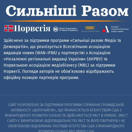
Здійснено за підтримки програми «Сильніші разом: Медіа та
Демократія», що реалізується Всесвітньою асоціацією
видавців новин (WAN-IFRA) у партнерстві з Асоціацією
«Незалежні регіональні видавці України» (АНРВУ) та
Норвезькою асоціацією медіабізнесу (MBL) за підтримки
Норвегії. Погляди авторів не обов’язково відображають
офіційну позицію партнерів програми.
САЙТ РОЗРОБЛЕНО ЗА ПІДТРИМКИ ПРОГРАМИ СПРИЯННЯ ГРОМАДСЬКІЙ
АКТИВНОСТІ «ДОЛУЧАЙСЯ!», ЩО ФІНАНСУЄТЬСЯ АГЕНТСТВОМ США З
МІЖНАРОДНОГО РОЗВИТКУ (USAID) ТА ЗДІЙСНЮЄТЬСЯ PACT В УКРАЇНІ. ЗМІСТ
САЙТУ Є ВИНЯТКОВОЮ ВІДПОВІДАЛЬНІСТЮ PACT ТА ЙОГО ПАРТНЕРІВ I НЕ
ОБОВ’ЯЗКОВО ВІДОБРАЖАЄ ПОГЛЯДИ АГЕНТСТВА США З МІЖНАРОДНОГО
РОЗВИТКУ (USAID) АБО УРЯДУ США