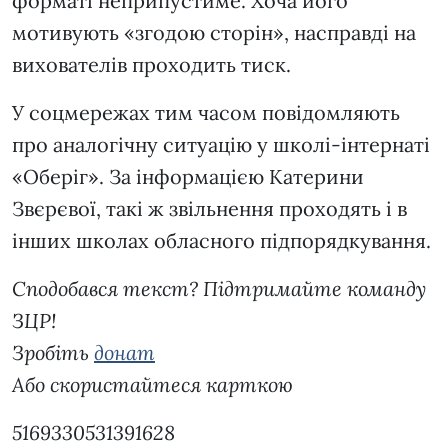
форматі неприпустиме. Хоча його
мотивують «згодою сторін», насправді на
вихователів проходить тиск.
У соцмережах тим часом повідомляють
про аналогічну ситуацію у школі-інтернаті
«Оберіг». За інформацією Катерини
Звєрєвої, такі ж звільнення проходять і в
інших школах обласного підпорядкування.
Сподобався текст? Підтримайте команду
ЗЦР!
Зробіть
донат
Або скористайтеся карткою
5169330531391628