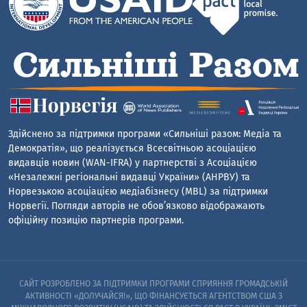
Здійснено за підтримки програми «Сильніші разом: Медіа та
Демократія», що реалізується Всесвітньою асоціацією
видавців новин (WAN-IFRA) у партнерстві з Асоціацією
«Незалежні регіональні видавці України» (АНРВУ) та
Норвезькою асоціацією медіабізнесу (MBL) за підтримки
Норвегії. Погляди авторів не обов’язково відображають
офіційну позицію партнерів програми.
САЙТ РОЗРОБЛЕНО ЗА ПІДТРИМКИ ПРОГРАМИ СПРИЯННЯ ГРОМАДСЬКІЙ
АКТИВНОСТІ «ДОЛУЧАЙСЯ!», ЩО ФІНАНСУЄТЬСЯ АГЕНТСТВОМ США З