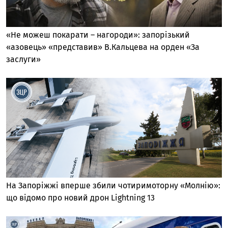
«Не можеш покарати – нагороди»: запорізький
«азовець» «представив» В.Кальцева на орден «За
заслуги»
На Запоріжжі вперше збили чотиримоторну «Молнію»:
що відомо про новий дрон Lightning 13