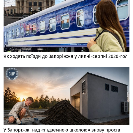
Як ходять поїзди до Запоріжжя у липні-серпні 2026-го?
У Запоріжжі над «підземною школою» знову просів