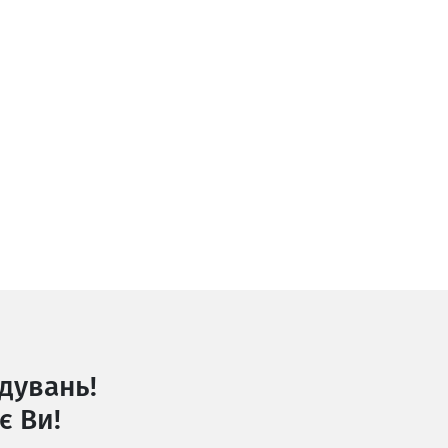
дувань!
є Ви!