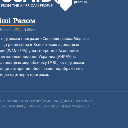
 підтримки програми «Сильніші разом: Медіа та
 що реалізується Всесвітньою асоціацією
ин (WAN-IFRA) у партнерстві з Асоціацією
егіональні видавці України» (АНРВУ) та
асоціацією медіабізнесу (MBL) за підтримки
гляди авторів не обов’язково відображають
ицію партнерів програми.
ІЖНАРОДНОГО РОЗВИТКУ (USAID) ТА ЗДІЙСНЮЄТЬСЯ PACT В
 США З МІЖНАРОДНОГО РОЗВИТКУ (USAID) АБО УРЯДУ США