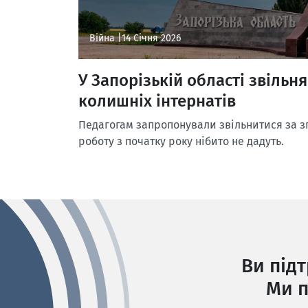
Війна |
14 Січня 2026
У Запорізькій області звільн
колишніх інтернатів
Педагогам запропонували звільнитися за зг
роботу з початку року нібито не дадуть.
Ви під
Ми п