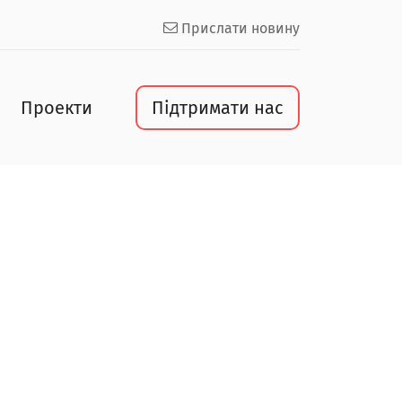
Прислати новину
Проекти
Підтримати нас