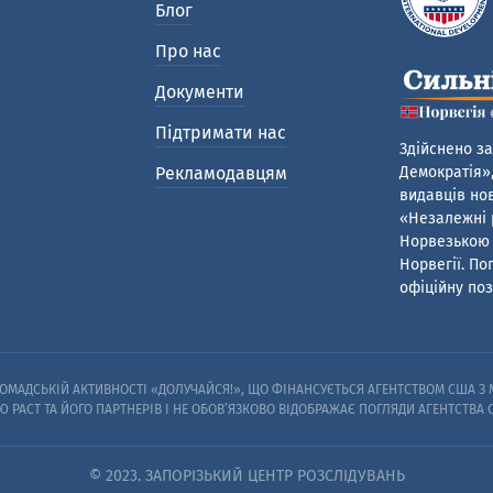
Блог
Про нас
Документи
Підтримати нас
Здійснено за
Рекламодавцям
Демократія»,
видавців нов
«Незалежні р
Норвезькою 
Норвегії. По
офіційну поз
МАДСЬКІЙ АКТИВНОСТІ «ДОЛУЧАЙСЯ!», ЩО ФІНАНСУЄТЬСЯ АГЕНТСТВОМ США З М
Ю PACT ТА ЙОГО ПАРТНЕРІВ I НЕ ОБОВ’ЯЗКОВО ВІДОБРАЖАЄ ПОГЛЯДИ АГЕНТСТВА
© 2023. ЗАПОРІЗЬКИЙ ЦЕНТР РОЗСЛІДУВАНЬ