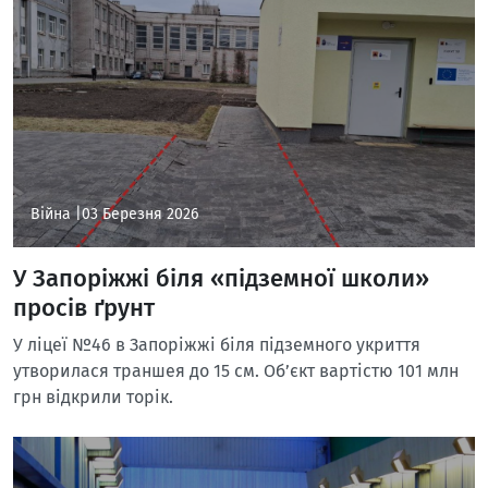
Війна |
03 Березня 2026
У Запоріжжі біля «підземної школи»
просів ґрунт
У ліцеї №46 в Запоріжжі біля підземного укриття
утворилася траншея до 15 см. Об’єкт вартістю 101 млн
грн відкрили торік.