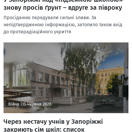
знову просів ґрунт – вдруге за півроку
Просіданню передували сильні зливи. За
непідтвердженою інформацією, затопило також вхід
до протирадіаційного укриття
Війна |
15 Червня 2026
Через нестачу учнів у Запоріжжі
закриють сім шкіл: список