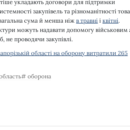
астіше укладають договори для підтримки
истемності закупівель та різноманітності това
загальна сума й менша ніж
в травні
і
квітні
.
уктури можуть надавати допомогу військовим 
б, не проводячи закупівлі.
 Запорізькій області на оборону витратили 265
 область
оборона