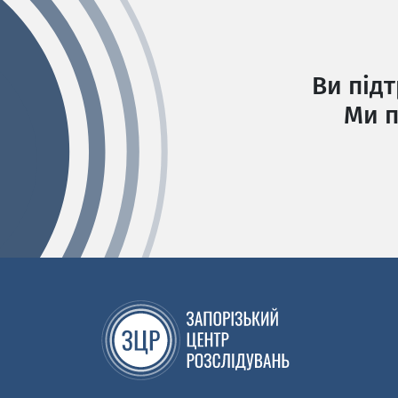
Ви під
Ми п