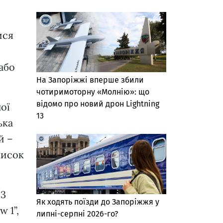
ися
або
На Запоріжжі вперше збили
чотиримоторну «Молнію»: що
відомо про новий дрон Lightning
ої
13
ька
й –
писок
 3
Як ходять поїзди до Запоріжжя у
 1”,
липні-серпні 2026-го?