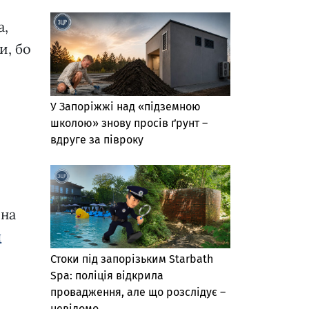
а,
и, бо
У Запоріжжі над «підземною
школою» знову просів ґрунт –
вдруге за півроку
 на
ч
Стоки під запорізьким Starbath
Spa: поліція відкрила
провадження, але що розслідує –
невідомо