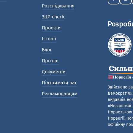
Розслідування
ЗЦР-check
Розроб
Проекти
Історії
Блог
Про нас
Документи
Підтримати нас
Здійснено за
Рекламодавцям
Демократія»,
видавців нов
«Незалежні р
Норвезькою 
Норвегії. По
офіційну поз