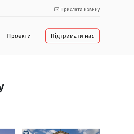
Прислати новину
Проекти
Підтримати нас
у