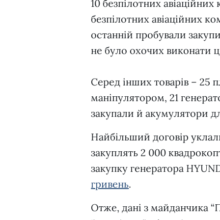
10 безпілотних авіаційних 
безпілотних авіаційних ко
останній пробували закупит
не було охочих виконати 
Серед інших товарів – 25 
маніпулятором, 21 генерато
закупали й акумулятори дл
Найбільший договір укла
закуплять 2 000 квадроко
закупку генератора HYUND
гривень
.
Отже, дані з майданчика 