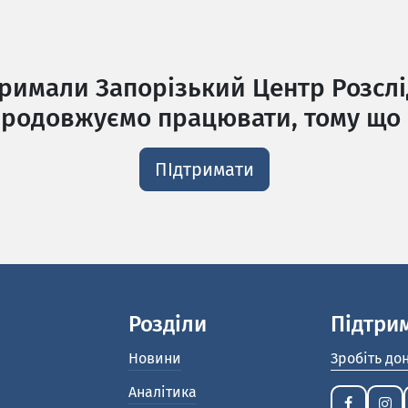
тримали Запорізький Центр Розслі
родовжуємо працювати, тому що 
ПІдтримати
Розділи
Підтри
Новини
Зробіть до
Аналітика