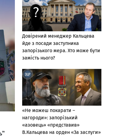
Довірений менеджер Кальцева
йде з посади заступника
запорізького мера. Хто може бути
замість нього?
«Не можеш покарати –
нагороди»: запорізький
«азовець» «представив»
В.Кальцева на орден «За заслуги»
ь”