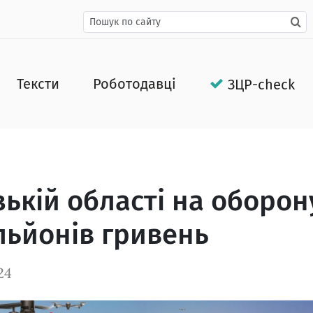
Тексти
Роботодавці
ЗЦР-check
зькій області на оборон
льйонів гривень
24