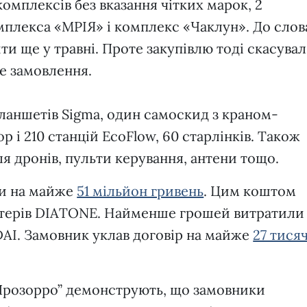
комплексів без вказання чітких марок, 2
мплекса «МРІЯ» і комплекс «Чаклун». До слов
и ще у травні. Проте закупівлю тоді скасувал
це замовлення.
планшетів Sigma, один самоскид з краном-
р і 210 станцій EcoFlow, 60 старлінків. Також
я дронів, пульти керування, антени тощо.
ли на майже
51 мільйон гривень
. Цим коштом
птерів DIATONE. Найменше грошей витратили
AI. Замовник уклав договір на майже
27 тися
“Прозорро” демонструють, що замовники