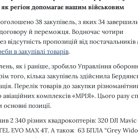
 як регіон допомагає нашим військовим
 оголошено 38 закупівель, з яких 34 завершил
 договору й переможця. Водночас чотири
з відсутність пропозицій від постачальників 
еби в закупівлі товарів
.
лень, як і раніше, зробило Управління оборонн
ім того, кілька закупівель здійснила Бердянс
ація. Перелік товарів до закупки різноманітни
до авіаційних комплексів «МРІЯ». Цього разу с
 основні позиції.
в 2 340 різних квадрокоптерів: 320 DJI Mavic
TEL EVO MAX 4T. А також 63 БПЛА “Grey Widow