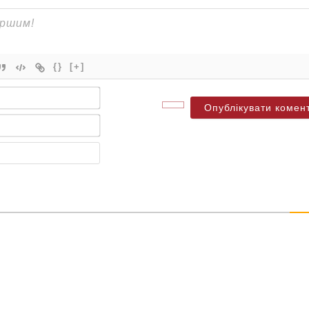
{}
[+]
Ім'я*
Електронна
пошта*
Веб-
сайт