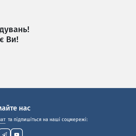
дувань!
є Ви!
майте нас
нат
та підпишіться на наші соцмережі: