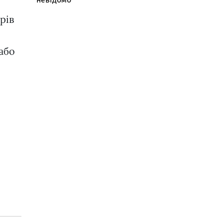
рів
або