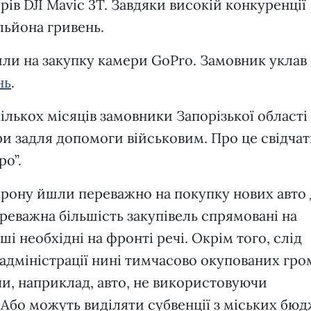
ів DJI Mavic 3Т. Завдяки високій конкуренції
льйона гривень.
и на закупку камери GoPro. Замовник уклав
нь
.
ількох місяців замовники Запорізької області
и задля допомоги військовим. Про це свідчат
ро”.
орону йшли переважно на покупку нових авто
переважна більшість закупівель спрямовані на
нші необхідні на фронті речі. Окрім того, слід
і адміністрації нині тимчасово окупованих гро
и, наприклад, авто, не використовуючи
 Або можуть виділяти субвенції з міських бюд