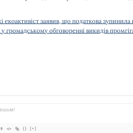
і екоактивіст заявив, що податкова зупинила
 у громадському обговоренні викидів промгіг
{}
[+]