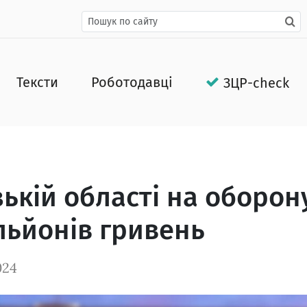
Тексти
Роботодавці
ЗЦР-check
зькій області на оборон
льйонів гривень
024