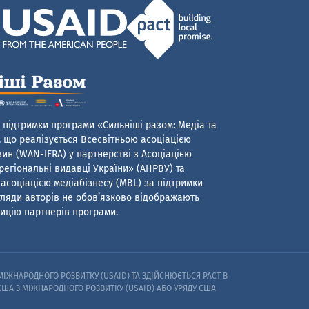
 підтримки програми «Сильніші разом: Медіа та
 що реалізується Всесвітньою асоціацією
ин (WAN-IFRA) у партнерстві з Асоціацією
егіональні видавці України» (АНРВУ) та
асоціацією медіабізнесу (MBL) за підтримки
гляди авторів не обов’язково відображають
ицію партнерів програми.
ІЖНАРОДНОГО РОЗВИТКУ (USAID) ТА ЗДІЙСНЮЄТЬСЯ PACT В
 США З МІЖНАРОДНОГО РОЗВИТКУ (USAID) АБО УРЯДУ США