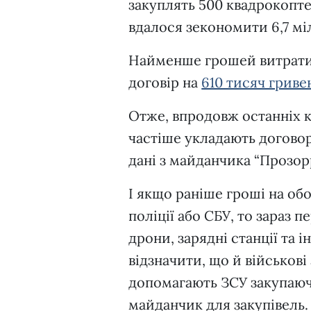
закуплять 500 квадрокоптер
вдалося зекономити 6,7 мі
Найменше грошей витратил
договір на
610 тисяч гриве
Отже, впродовж останніх к
частіше укладають договор
дані з майданчика “Прозор
І якщо раніше гроші на об
поліції або СБУ, то зараз 
дрони, зарядні станції та і
відзначити, що й військов
допомагають ЗСУ закупаюч
майданчик для закупівель.