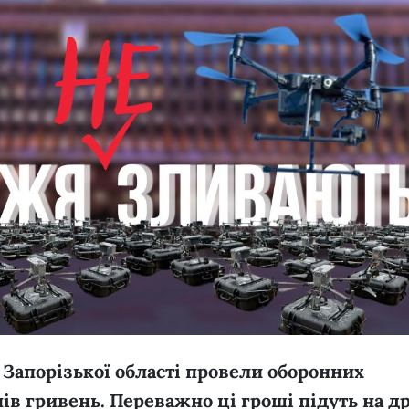
 Запорізької області провели оборонних
нів гривень. Переважно ці гроші підуть на д