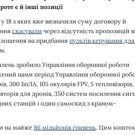
роте є й інші позиції
, у 18 з яких вже визначили суму договору й
ення
скасували
через відсутність пропозицій в
голошення на придбання
пультів керування для
ом.
влень зробило Управління оборонної роботи
джений нами період Управління оборонної роб
в, 300 БпЛА, 105 окулярів FPV, 5 тепловізорів,
ляторів для дронів, 350 систем посилення сигн
дних станцій і один самоскид з краном-
ли на майже
86 мільйонів гривень
. Цим кошто