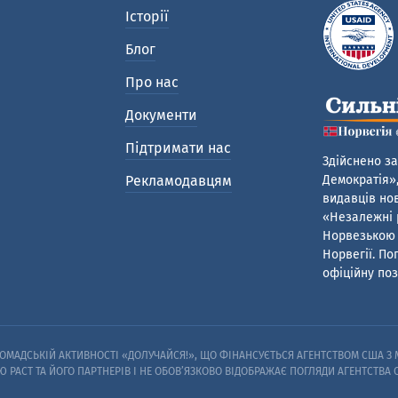
Історії
Блог
Про нас
Документи
Підтримати нас
Здійснено за
Рекламодавцям
Демократія»,
видавців нов
«Незалежні р
Норвезькою 
Норвегії. По
офіційну поз
МАДСЬКІЙ АКТИВНОСТІ «ДОЛУЧАЙСЯ!», ЩО ФІНАНСУЄТЬСЯ АГЕНТСТВОМ США З М
Ю PACT ТА ЙОГО ПАРТНЕРІВ I НЕ ОБОВ’ЯЗКОВО ВІДОБРАЖАЄ ПОГЛЯДИ АГЕНТСТВА