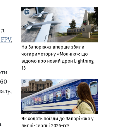
ід
 FPV
,
На Запоріжжі вперше збили
чотиримоторну «Молнію»: що
відомо про новий дрон Lightning
13
оти
 60
алу,
Як ходять поїзди до Запоріжжя у
м
липні-серпні 2026-го?