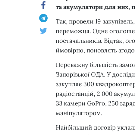
та акумулятори для них, п
Так, провели 19 закупівель
переможця. Одне оголош
постачальників. Відтак, о
ймовірно, поновлять згод
Переважну більшість замо
Запорізької ОДА. У дослі
закупляє 300 квадрокоптері
радіостанцій, 2 000 акуму
33 камери GoPro, 250 заря
маніпулятором.
Найбільший договір укла