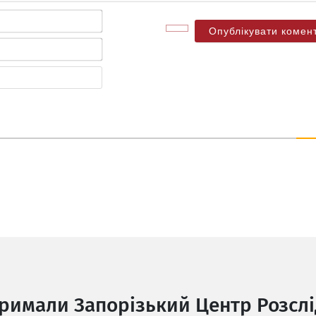
Ім'я*
Електронна
пошта*
Веб-
сайт
тримали Запорізький Центр Розслі