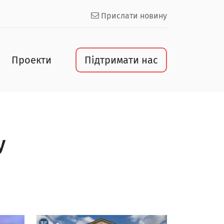
Прислати новину
Проекти
Підтримати нас
у