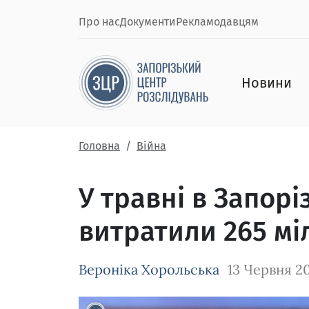
Про нас
Документи
Рекламодавцям
Новини
Головна
Війна
У травні в Запорі
витратили 265 мі
Вероніка Хорольська
13 Червня 2
Зображення завантажується