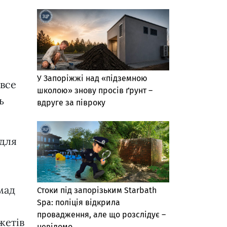
У Запоріжжі над «підземною
 все
школою» знову просів ґрунт –
ь
вдруге за півроку
 для
мад
Стоки під запорізьким Starbath
Spa: поліція відкрила
провадження, але що розслідує –
жетів
невідомо