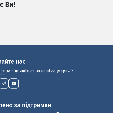
є Ви!
майте нас
нат
та підпишіться на наші соцмережі:
лено за підтримки