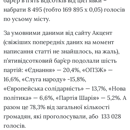
бар’єр в п’ять відсотків від цієї явки –
набрати 8 495 (тобто 169 895 х 0,05) голосів
по усьому місту.
За умовними даними від сайту Акцент
(свіжіших попередніх даних на момент
написання статті не знайшлось, на жаль),
п’ятивідсотковий бар’єр подолали шість
партій: «Єднання» — 20,4%, «ОПЗЖ» —
16,6%, «Слуга народу» -15,8%,
«Європейська солідарність» — 13,7%, «Нова
політика» — 6,6%, «Партія Шарія» — 5,2%. А
разом це 78,3% від загальної кількості
громадян, які проголосували, або 133 028
голосів.