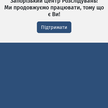
Запорізький Центр Розслідувань!
Ми продовжуємо працювати, тому що
є Ви!
ПІдтримати
Контакти
Адреса: ул. Леонида Жаботинского, 53
Email:
zpincenter@gmail.com