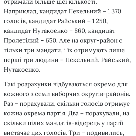
отримали більше цієї кількості.
Наприклад, кандидат Пекельний – 1 370
голосів, кандидат Райський – 1 250,
кандидат Нутакоєнко – 860, кандидат
Пролетілий – 650. Але на округ-район є
тільки три мандати, і їх отримують лише
перші три людини – Пекельний, Райський,
Нутакоєнко.
Такі розрахунки відбуваються окремо для
кожного з семи виборчих округів-районів.
Раз – порахували, скільки голосів отримує
кожна окрема партія. Два – порахували, на
скільки цілих мандатів-відерець у партії
вистачає цих голосів. Три – подивились,