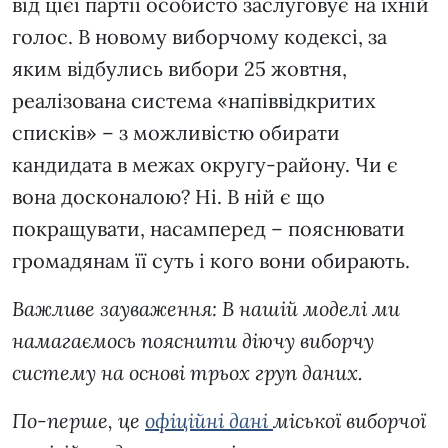
від цієї партії особисто заслуговує на їхній
голос. В новому виборчому кодексі, за
яким відбулись вибори 25 жовтня,
реалізована система «напіввідкритих
списків» – з можливістю обирати
кандидата в межах округу-району. Чи є
вона досконалою? Ні. В ній є що
покращувати, насамперед – пояснювати
громадянам її суть і кого вони обирають.
Важливе зауваження: В нашій моделі ми
намагаємось пояснити діючу виборчу
систему на основі трьох груп даних.
По-перше, це
офіційні дані
міської виборчої