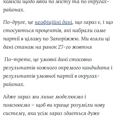
комісій щодо явки по місту та по округах-
районах.
По-друге, це
неофіційні дані
, що зараз є, і що
стосуються процентів, які набрали саме
партії в цілому по Запоріжжю. Ми взяли ці
дані станом на ранок 27-го жовтня
По-третє, це умовні дані стосовно
результатів кожного окремого кандидата і
результатів умовної партії в округах-
районах.
Адже зараз ми лише моделюємо і
пояснюємо – щоб ви краще розуміли нову
систему, яка усім зараз здається дуже