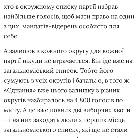
хто в окружному списку партії набрав
найбільше голосів, щоб мати право на один
з цих мандатів-відерець особисто для
себе.
А залишок з кожного округу для кожної
партії нікуди не втрачається. Він іде вже на
загальноміський список. Тобто його
сумують з усіх округів і бачать: о, в того ж
«Єднання» вже цього залишку з різних
округів назбиралось на 4 800 голосів по
місту. А це вже повних дві виборчих квоти
– і на них заходять люди з перших місць
загальноміського списку, які ще не стали