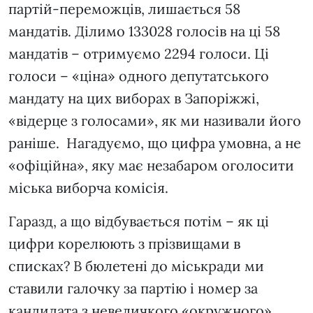
партій-переможців, лишається 58
мандатів. Ділимо 133028 голосів на ці 58
мандатів – отримуємо 2294 голоси. Ці
голоси – «ціна» одного депутатського
мандату на цих виборах в Запоріжжі,
«відерце з голосами», як ми називали його
раніше. Нагадуємо, що цифра умовна, а не
«офіційна», яку має незабаром оголосити
міська виборча комісія.
Гаразд, а що відбувається потім – як ці
цифри корелюють з прізвищами в
списках? В бюлетені до міськради ми
ставили галочку за партію і номер за
кандидата з невеличкого «окружного»