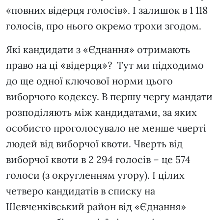
«повних відерця голосів». І залишок в 1 118
голосів, про нього окремо трохи згодом.
Які кандидати з «Єднання» отримають
право на ці «відерця»? Тут ми підходимо
до ще одної ключової норми цього
виборчого кодексу. В першу чергу мандати
розподіляють між кандидатами, за яких
особисто проголосувало не менше чверті
людей від виборчої квоти. Чверть від
виборчої квоти в 2 294 голосів – це 574
голоси (з округленням угору). І цілих
четверо кандидатів в списку на
Шевченківський район від «Єднання»