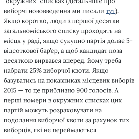
“окружних” списках (детальніше про
виборчі нововведення ми писали
тут
).
Якщо коротко, люди з першої десятки
загальноміського списку проходять на
місця у раді, якщо сукупно партія долає 5-
відсоткової бар’єр, а щоб кандидат поза
десяткою вирвався вперед, йому треба
набрати 25% виборчої квоти. Якщо
базуватись на показниках місцевих виборів
2015 — то це приблизно 900 голосів. А
перші номери в окружних списках цих
партій можуть розраховувати на
подолання виборчої квоти за рахунок тих
виборців, які не переймаються