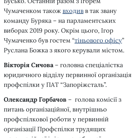
Бусько. Останній разом з Ігорем
Чумаченком також
входив
в так звану
команду Буряка – на парламентських
виборах 2019 року. Окрім цього, Ігор
Чумаченко був гостем “
тіньового офісу
”
Руслана Божка з якого керували містом.
Вікторія Сичова
– головна спеціалістка
юридичного відділу первинної організація
профспілки у ПАТ “Запоріжсталь”.
Олександр Горбачов
– голова комісії з
питань організаційної, внутрішньо
профспілкової роботи у первинній
організації Профспілки трудящих