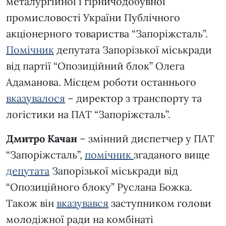
металургійної і гірничодобувної
промисловості України Публічного
акціонерного товариства “Запоріжсталь”.
Помічник
депутата Запорізької міськради
від партії “Опозиційний блок” Олега
Адаманова. Місцем роботи останнього
вказувалося
– директор з транспорту та
логістики на ПАТ “Запоріжсталь”.
Дмитро Качан
– змінний диспетчер у ПАТ
“Запоріжсталь”,
помічник
згаданого вище
депутата
Запорізької міськради від
“Опозиційного блоку” Руслана Божка.
Також він
вказувався
заступником голови
молодіжної ради на комбінаті