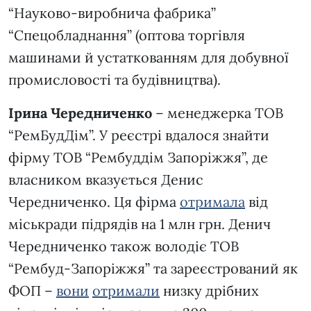
“Науково-виробнича фабрика”
“Спецобладнання” (оптова торгівля
машинами й устаткованням для добувної
промисловості та будівництва).
Ірина Чередниченко
– менеджерка ТОВ
“РемБудДім”. У реєстрі вдалося знайти
фірму ТОВ “Рембуддім Запоріжжя”, де
власником вказується Денис
Чередниченко. Ця фірма
отримала
від
міськради підрядів на 1 млн грн. Денич
Чередниченко також володіє ТОВ
“Рембуд-Запоріжжя” та зареєстрований як
ФОП –
вони
отримали
низку дрібних