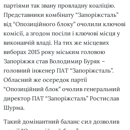
партіями так звану провладну коаліцію.
Представники комбінату “Запоріжсталь”
від “Опозиційного блоку” очолили ключові
комісії, а згодом посіли і ключові місця у
виконавчій владі. На тих же місцевих
виборах 2015 року міським головою
Запоріжжя став Володимир Буряк –
головний інженер ПАТ “Запоріжсталь”.
Обласний же осередок партії
“Опозиційний блок” очолив генеральний
директор ПАТ “Запоріжсталь” Ростислав
Шурма.
Такий домінантний баланс сил дозволив