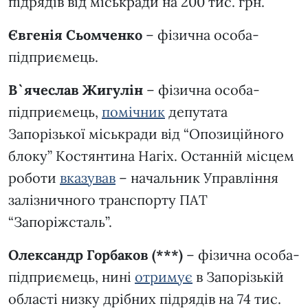
підрядів від міськради на 200 тис. грн.
Євгенія Сьомченко
– фізична особа-
підприємець.
В`ячеслав Жигулін
– фізична особа-
підприємець,
помічник
депутата
Запорізької міськради від “Опозиційного
блоку” Костянтина Нагіх. Останній місцем
роботи
вказував
– начальник Управління
залізничного транспорту ПАТ
“Запоріжсталь”.
Олександр Горбаков (***)
– фізична особа-
підприємець, нині
отримує
в Запорізькій
області низку дрібних підрядів на 74 тис.