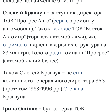
складає щонайменше 91 млн грн.
Олексій Кравчун
– заступник директора
ТОВ “Прогрес Авто” (
сервіс
з ремонту
автомобілів). Також
володіє
ТОВ “Восток
Автомир” (торгівля автомобілями), яке
отримало
підрядів від різних структура на
23 млн грн. Голова
ради
компанії “Прогрес”
(автомобільний бізнес).
Також Олексій Кравчук – це
син
колишнього генерального директора ЗАЗ
(протягом 1983-1996 рр.)
Степана
Кравчуна.
Ірина Ощіпко
– бухгалтерка ТОВ