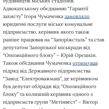
будівництві міських стадіонів.
Адвокатському обєднанню “Гарантії
захисту” Ігоря Чумаченка
замовляло
юридичні послуги міське комунальне
підприємство, керівник якого також
раніше працював на “Запоріжсталь” та став
депутатом Запорізької міськради від
“Опозиційного блоку” – Юрій Орєшкін.
Також об’єднання Чумаченка
отримував
підряд від Державного підприємства
“Завод “Електроважмаш”, де керівником
був депутат облради від “Опозиційного
блоку” та колишній керівник одного з
підприємств групи “Метінвест” – Віктор