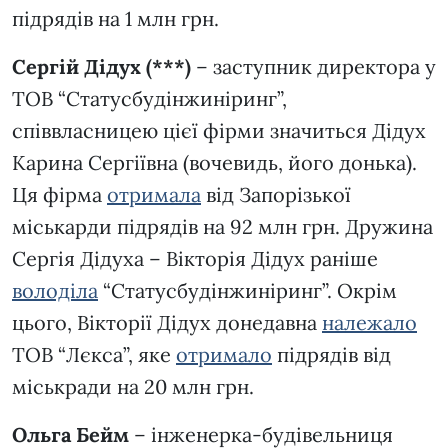
підрядів на 1 млн грн.
Сергій Дідух (***)
– заступник директора у
ТОВ “Статусбудінжиніринг”,
співвласницею цієї фірми значиться Дідух
Карина Сергіївна (вочевидь, його донька).
Ця фірма
отримала
від Запорізької
міськарди підрядів на 92 млн грн. Дружина
Сергія Дідуха – Вікторія Дідух раніше
володіла
“Статусбудінжиніринг”. Окрім
цього, Вікторії Дідух донедавна
належало
ТОВ “Лєкса”, яке
от
р
имало
підрядів від
міськради на 20 млн грн.
Ольга Бейм
– інженерка-будiвельниця