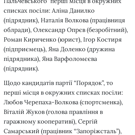
Пальчевського” перші місця в окружних
списках посіли: Аліна Данилко
(підрядник), Наталія Волкова (працівниця
облради), Олександр Опрєв (безробітний),
Роман Кириченко (юрист), Ігор Костиря
(підприємець), Яна Доленко (дружина
підрядника), Яна Варфоломєєва
(підрядник).
Щодо кандидатів партії “Порядок”, то
перші місця в окружних списках посіли:
Любов Черепаха-Волкова (спортсменка),
Віталій Жуков (голова правління в
гаражному кооперативі), Сергій
Самарський (працівник “Запоріжсталь”),