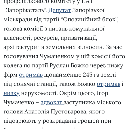
профспілкового комітету у ПАТ
“Запоріжсталь”.
Депутат
Запорізької
міськради від партії “Опозиційний блок”,
голова комісії з питань комунальної
власності, ресурсів, приватизації,
архітектури та земельних відносин. За час
головування Чумаченком у цій комісії його
колега по партії Руслан Божко через низку
фірм
отримав
щонайменше 245 га землі
під сонячні станції, також Божко
отримав
і
низку
нерухомості. Окрім цього, Ігор
Чумаченко –
адвокат
заступника міського
голови Анатолія Пустоварова, якого
підозрюють у розкраданні грошей при