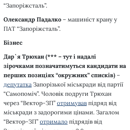
“Запоріжсталь”.
Олександр Падалко
– машиніст крану у
ПАТ “Запоріжсталь”.
Бізнес
Дар`я Трюхан (*** – тут і надалі
зірочками позначатимуться кандидати на
перших позиціях “окружних” списків)
–
депутатка
Запорізької міськради від партії
“Самопоміч”. Чоловік подруги Трюхан
через “Вектор-ЗП”
отримував
підряд від
міськради з задорогими цінами. Загалом
“Вектор-ЗП”
отримало
підрядів від