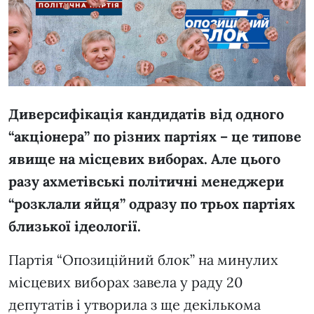
Диверсифікація кандидатів від одного
“акціонера” по різних партіях – це типове
явище на місцевих виборах. Але цього
разу ахметівські політичні менеджери
“розклали яйця” одразу по трьох партіях
близької ідеології.
Партія “Опозиційний блок” на минулих
місцевих виборах завела у раду 20
депутатів і утворила з ще декількома