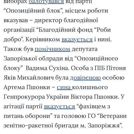
виборах
балотувався
від партії
“Опозиційний блок”, місцем роботи
вказував – директор благодійної
організації “Благодійний фонд “Роби
добро”. Керівником
вказується
і нині.
Також був
помічником
депутата
Запорізької облради від “Опозиційного
блоку” Вадима Сухіна. Особа з ПІБ Пітоня
Яків Михайлович була
довіреною
особою
Артема Пшонки –
сина
колишнього
Генпрокурора України Віктора Пшонки. У
агітації партії
вказується
“фахівцем з
питань оборони” та головою ГО “Ветерани
зенітно-ракетної бригади м. Запоріжжя”.