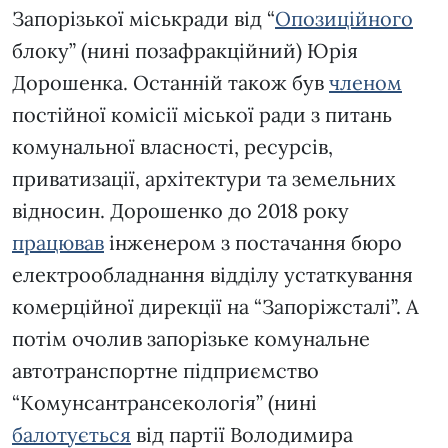
Запорізької міськради від “
Опозиційного
блоку” (нині позафракційний) Юрія
Дорошенка. Останній також був
членом
постійної комісії міської ради з питань
комунальної власності, ресурсів,
приватизації, архітектури та земельних
відносин. Дорошенко до 2018 року
працював
інженером з постачання бюро
електрообладнання відділу устаткування
комерційної дирекції на “Запоріжсталі”. А
потім очолив запорізьке комунальне
автотранспортне підприємство
“Комунсантрансекологія” (нині
балотується
від партії Володимира