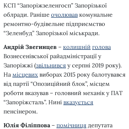
КСП “Запоріжзеленгосп” Запорізької
облради. Раніше
очолював
комунальне
ремонтно-будівельне підприємство
“Зеленбуд” Запорізької міськради.
Андрій Звегинцев
–
колишній
голова
Вознесенівської райадміністрації у
Запоріжжі (
звільнився
у серпні 2019 року).
На
місцевих
виборах 2015 року балотувався
від партії “Опозиційний блок”, місцем
роботи вказував – головний механік у ПАТ
“Запоріжсталь”. Нині
вказується
пенсінером.
Юлія
Філіппова
–
помічниця
депутата