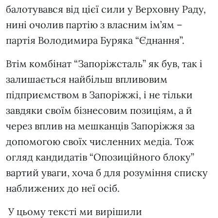
балотувався від цієї сили у Верховну Раду,
нині очолив партію з власним ім’ям –
партія Володимира Буряка “Єднання”.
Втім комбінат “Запоріжсталь” як був, так і
залишається найбільш впливовим
підприємством в Запоріжжі, і не тільки
завдяки своїм бізнесовим позиціям, а й
через вплив на мешканців Запоріжжя за
допомогою своїх численних медіа. Тож
огляд кандидатів “Опозиційного блоку”
вартий уваги, хоча б для розуміння списку
наближених до неї осіб.
У цьому тексті ми вирішили