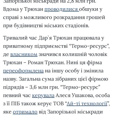
Запорізької міськради на 2,8 млн грн.
Вдома у Трюхан
проводилися
обшуки у
справі з можливого розкрадання грошей
при будівництві міських стадіонів.
Тривалий час Дар`я Трюхан
працювала у
приватному підприємстві “Термо-ресурс”,
де
власником
значився колишній чоловік
Трюхан – Роман Трюхан. Нині ця фірма
переоформлена
на іншу особу і змінила
назву. Загальна сума зібраних цієї фірмою
підрядів – 3,6 млн грн. “Термо-ресурс”
певний час
керувала
Алеся Ушакова, особа
з її ПІБ також керує ТОВ “
Ай-ті технології
”,
яке
отримало
від Запорізької міськради