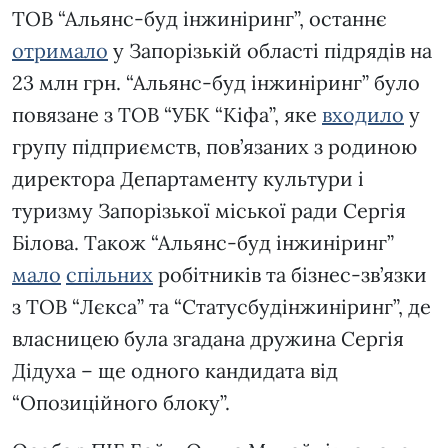
ТОВ “Альянс-буд інжиніринг”, останнє
отримало
у Запорізькій області підрядів на
23 млн грн. “Альянс-буд інжиніринг” було
повязане з ТОВ “УБК “Кіфа”, яке
входило
у
групу підприємств, пов’язаних з родиною
директора Департаменту культури і
туризму Запорізької міської ради Сергія
Білова. Також “Альянс-буд інжиніринг”
мало
спільних
робітників та бізнес-зв’язки
з ТОВ “Лєкса” та “Статусбудінжиніринг”, де
власницею була згадана дружина Сергія
Дідуха – ще одного кандидата від
“Опозиційного блоку”.