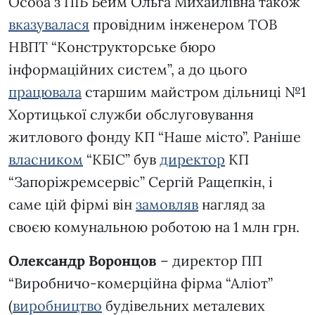
Особа з ПІБ Бейм Ольга Михайлівна також
вказувалася
провідним інженером ТОВ
НВПТ “Конструкторське бюро
інформаційних систем”, а до цього
працювала
старшим майстром дільниці №1
Хортицької служби обслуговування
житлового фонду КП “Наше місто”. Раніше
власником
“КБІС” був
директор
КП
“Запоріжремсервіс” Сергій Ращепкін, і
саме цій фірмі він
замовляв
нагляд за
своєю комунальною роботою на 1 млн грн.
Олександр Воронцов
– директор ПП
“Виробничо-комерційна фірма “Аліот”
(
виробництво
будівельних металевих