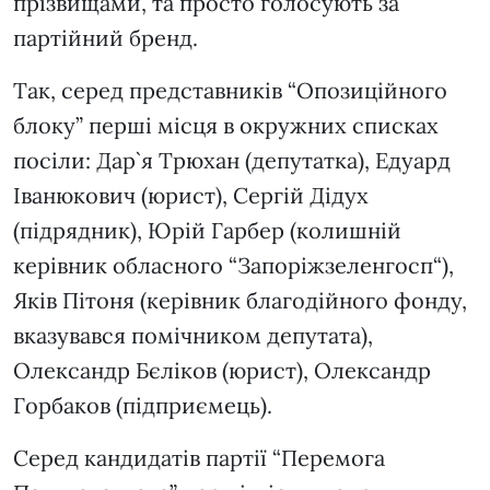
прізвищами, та просто голосують за
партійний бренд.
Так, серед представників “Опозиційного
блоку” перші місця в окружних списках
посіли: Дар`я Трюхан (депутатка), Едуард
Іванюкович (юрист), Сергій Дідух
(підрядник), Юрій Гарбер (колишній
керівник обласного “Запоріжзеленгосп“),
Яків Пітоня (керівник благодійного фонду,
вказувався помічником депутата),
Олександр Бєліков (юрист), Олександр
Горбаков (підприємець).
Серед кандидатів партії “Перемога