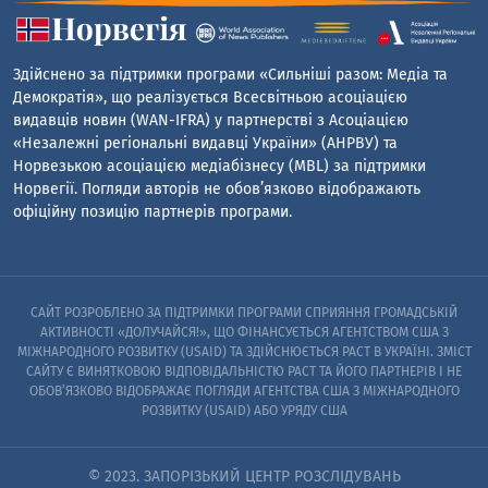
Здійснено за підтримки програми «Сильніші разом: Медіа та
Демократія», що реалізується Всесвітньою асоціацією
видавців новин (WAN-IFRA) у партнерстві з Асоціацією
«Незалежні регіональні видавці України» (АНРВУ) та
Норвезькою асоціацією медіабізнесу (MBL) за підтримки
Норвегії. Погляди авторів не обов’язково відображають
офіційну позицію партнерів програми.
САЙТ РОЗРОБЛЕНО ЗА ПІДТРИМКИ ПРОГРАМИ СПРИЯННЯ ГРОМАДСЬКІЙ
АКТИВНОСТІ «ДОЛУЧАЙСЯ!», ЩО ФІНАНСУЄТЬСЯ АГЕНТСТВОМ США З
МІЖНАРОДНОГО РОЗВИТКУ (USAID) ТА ЗДІЙСНЮЄТЬСЯ PACT В УКРАЇНІ. ЗМІСТ
САЙТУ Є ВИНЯТКОВОЮ ВІДПОВІДАЛЬНІСТЮ PACT ТА ЙОГО ПАРТНЕРІВ I НЕ
ОБОВ’ЯЗКОВО ВІДОБРАЖАЄ ПОГЛЯДИ АГЕНТСТВА США З МІЖНАРОДНОГО
РОЗВИТКУ (USAID) АБО УРЯДУ США
© 2023. ЗАПОРІЗЬКИЙ ЦЕНТР РОЗСЛІДУВАНЬ