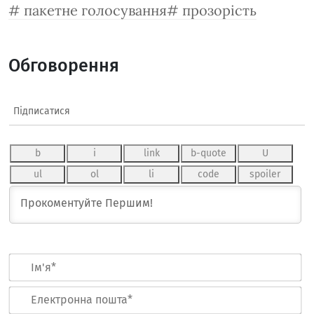
пакетне голосування
прозорість
Обговорення
Підписатися
Ім
Ел
по