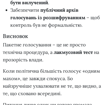
бути вилучений
.
Забезпечити
публічний архів
голосувань із розшифруванням
– щоб
контроль був не формальністю.
Висновок
Пакетне голосування – це не просто
технічна процедура, а
лакмусовий тест
на
прозорість влади.
Коли політична більшість голосує «одним
махом», це завжди спокуса. Бо
найзручніше ухвалювати не те, що видно, а
те, що сховано всередині.
Питання лише одне: чи готова громада