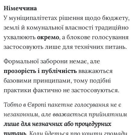
Німеччина
У муніципалітетах рішення щодо бюджету,
землі й комунальної власності традиційно
ухвалюють
окремо
, а блокове голосування
застосовують лише для технічних питань.
Формальної заборони немає, але
прозорість і публічність
вважаються
базовими принципами, тому подібні
практики фактично не застосовуються.
Тобто в Європі пакетне голосування не є
незаконним, але вважається прийнятним
лише для незначних або процедурних
питань
. Коли йдеться про кошти громади,