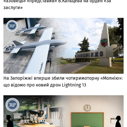
«азовець» «представив» В.Кальцева на орден «За
заслуги»
На Запоріжжі вперше збили чотиримоторну «Молнію»:
що відомо про новий дрон Lightning 13