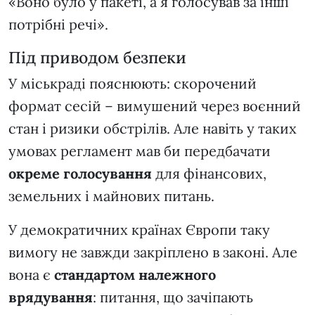
«Воно було у пакеті, а я голосував за інші
потрібні речі».
Під приводом безпеки
У міськраді пояснюють: скорочений
формат сесій – вимушений через воєнний
стан і ризики обстрілів. Але навіть у таких
умовах регламент мав би передбачати
окреме голосування
для фінансових,
земельних і майнових питань.
У демократичних країнах Європи таку
вимогу не завжди закріплено в законі. Але
вона є
стандартом належного
врядування
: питання, що зачіпають