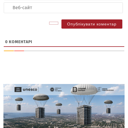
Ве
са
0
КОМЕНТАРІ