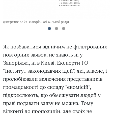
Джерело: сайт Запорізької міської ради
Д
1
2
3
Як позбавитися від нічим не фільтрованих
повторних заявок, не знають ні у
Запоріжжі, ні в Києві. Експерти ГО
“Інститут законодавчих ідей”, які, власне, і
пролобіювали включення представників
громадськості до складу “єкомісій”,
підкреслюють, що обмежувати людей у
праві подавати заяву не можна. Тому
відкриті до пропозицій, але своїх не