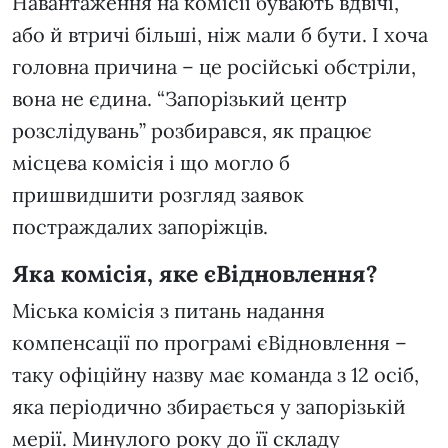
Навантаження на комісії бувають вдвічі,
або й втричі більші, ніж мали б бути. І хоча
головна причина – це російські обстріли,
вона не єдина. “Запорізький центр
розслідувань” розбирався, як працює
місцева комісія і що могло б
пришвидшити розгляд заявок
постраждалих запоріжців.
Яка комісія, яке єВідновлення?
Міська комісія з питань надання
компенсації по програмі єВідновлення –
таку офіційну назву має команда з 12 осіб,
яка періодично збирається у запорізькій
мерії. Минулого року до її складу