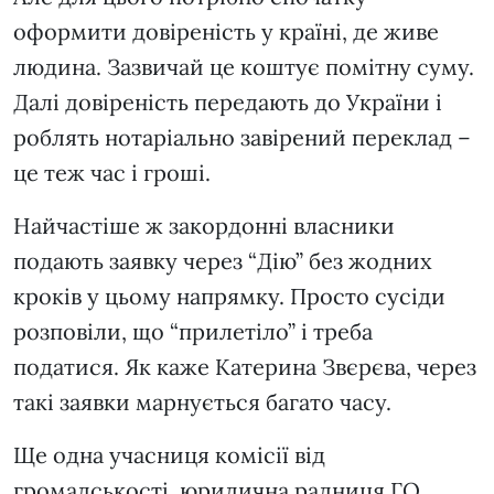
оформити довіреність у країні, де живе
людина. Зазвичай це коштує помітну суму.
Далі довіреність передають до України і
роблять нотаріально завірений переклад –
це теж час і гроші.
Найчастіше ж закордонні власники
подають заявку через “Дію” без жодних
кроків у цьому напрямку. Просто сусіди
розповіли, що “прилетіло” і треба
податися. Як каже Катерина Звєрєва, через
такі заявки марнується багато часу.
Ще одна учасниця комісії від
громадськості, юридична радниця ГО