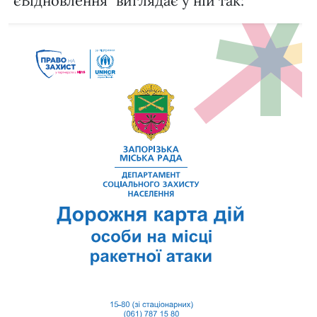
“єВідновлення” виглядає у ній так: