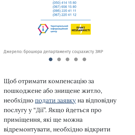
Джерело: брошюра департаменту соцзахисту ЗМР
Д
1
2
3
4
5
Щоб отримати компенсацію за
пошкоджене або знищене житло,
необхідно
подати заявку
на відповідну
послугу у “Дії”. Якщо йдеться про
приміщення, які ще можна
відремонтувати, необхідно відкрити