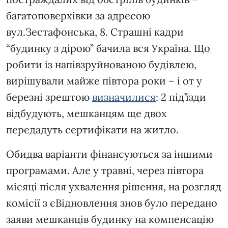
багатоповерхівки за адресою
вул.Зестафонська, 8. Страшні кадри
“будинку з дірою” бачила вся Україна. Що
робити із напівзруйнованою будівлею,
вирішували майже півтора роки – і от у
березні зрештою
визначилися
: 2 під’їзди
відбудують, мешканцям ще двох
передадуть сертифікати на житло.
Обидва варіанти фінансуються за іншими
програмами. Але у травні, через півтора
місяці після ухвалення рішення, на розгляд
комісії з єВідновлення знов було передано
заяви мешканців будинку на компенсацію