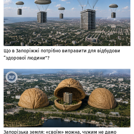
Що в Запоріжжі потрібно виправити для відбудови
“здорової людини”?
Запорізька земля: «своїм» можна, чужим не дамо