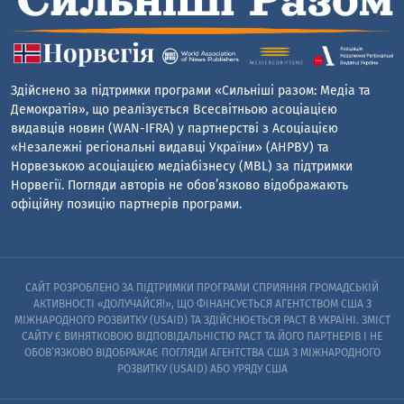
Здійснено за підтримки програми «Сильніші разом: Медіа та
Демократія», що реалізується Всесвітньою асоціацією
видавців новин (WAN-IFRA) у партнерстві з Асоціацією
«Незалежні регіональні видавці України» (АНРВУ) та
Норвезькою асоціацією медіабізнесу (MBL) за підтримки
Норвегії. Погляди авторів не обов’язково відображають
офіційну позицію партнерів програми.
САЙТ РОЗРОБЛЕНО ЗА ПІДТРИМКИ ПРОГРАМИ СПРИЯННЯ ГРОМАДСЬКІЙ
АКТИВНОСТІ «ДОЛУЧАЙСЯ!», ЩО ФІНАНСУЄТЬСЯ АГЕНТСТВОМ США З
МІЖНАРОДНОГО РОЗВИТКУ (USAID) ТА ЗДІЙСНЮЄТЬСЯ PACT В УКРАЇНІ. ЗМІСТ
САЙТУ Є ВИНЯТКОВОЮ ВІДПОВІДАЛЬНІСТЮ PACT ТА ЙОГО ПАРТНЕРІВ I НЕ
ОБОВ’ЯЗКОВО ВІДОБРАЖАЄ ПОГЛЯДИ АГЕНТСТВА США З МІЖНАРОДНОГО
РОЗВИТКУ (USAID) АБО УРЯДУ США