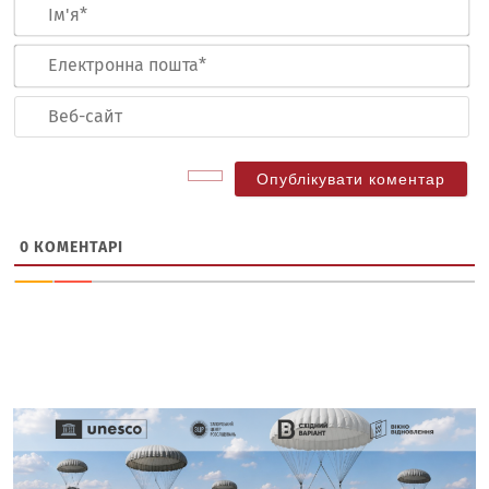
Ім
Ел
по
Ве
са
0
КОМЕНТАРІ