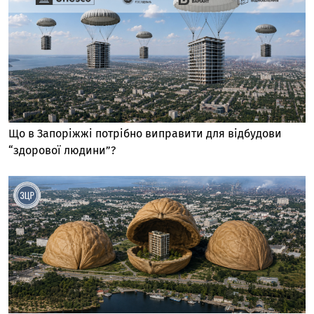
Що в Запоріжжі потрібно виправити для відбудови
“здорової людини”?