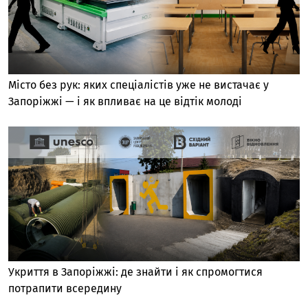
Місто без рук: яких спеціалістів уже не вистачає у
Запоріжжі — і як впливає на це відтік молоді
Укриття в Запоріжжі: де знайти і як спромогтися
потрапити всередину