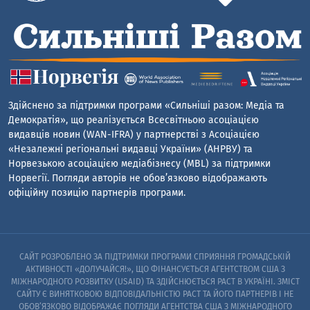
Здійснено за підтримки програми «Сильніші разом: Медіа та
Демократія», що реалізується Всесвітньою асоціацією
видавців новин (WAN-IFRA) у партнерстві з Асоціацією
«Незалежні регіональні видавці України» (АНРВУ) та
Норвезькою асоціацією медіабізнесу (MBL) за підтримки
Норвегії. Погляди авторів не обов’язково відображають
офіційну позицію партнерів програми.
САЙТ РОЗРОБЛЕНО ЗА ПІДТРИМКИ ПРОГРАМИ СПРИЯННЯ ГРОМАДСЬКІЙ
АКТИВНОСТІ «ДОЛУЧАЙСЯ!», ЩО ФІНАНСУЄТЬСЯ АГЕНТСТВОМ США З
МІЖНАРОДНОГО РОЗВИТКУ (USAID) ТА ЗДІЙСНЮЄТЬСЯ PACT В УКРАЇНІ. ЗМІСТ
САЙТУ Є ВИНЯТКОВОЮ ВІДПОВІДАЛЬНІСТЮ PACT ТА ЙОГО ПАРТНЕРІВ I НЕ
ОБОВ’ЯЗКОВО ВІДОБРАЖАЄ ПОГЛЯДИ АГЕНТСТВА США З МІЖНАРОДНОГО