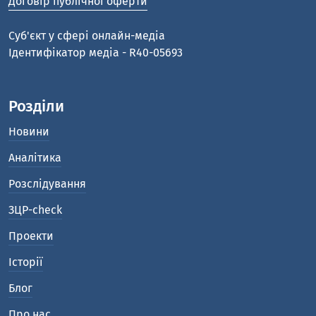
Договір публічної оферти
Cуб'єкт у сфері онлайн-медіа
Ідентифікатор медіа - R40-05693
Розділи
Новини
Аналітика
Розслідування
ЗЦР-check
Проекти
Історії
Блог
Про нас