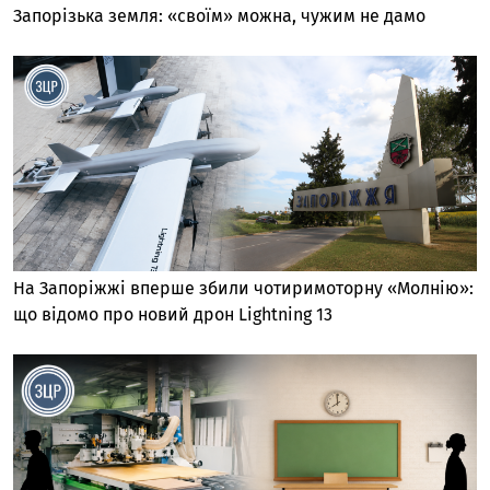
Запорізька земля: «своїм» можна, чужим не дамо
На Запоріжжі вперше збили чотиримоторну «Молнію»:
що відомо про новий дрон Lightning 13