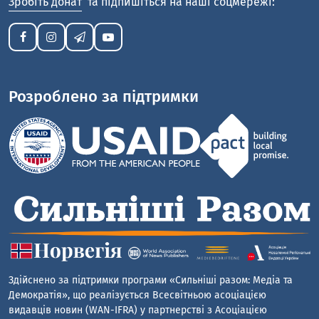
Зробіть донат
та підпишіться на наші соцмережі:
Розроблено за підтримки
Здійснено за підтримки програми «Сильніші разом: Медіа та
Демократія», що реалізується Всесвітньою асоціацією
видавців новин (WAN-IFRA) у партнерстві з Асоціацією