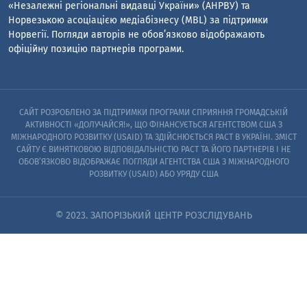
«Незалежні регіональні видавці України» (АНРВУ) та
Норвезькою асоціацією медіабізнесу (MBL) за підтримки
Норвегії. Погляди авторів не обов’язково відображають
офіційну позицію партнерів програми.
САЙТ РОЗРОБЛЕНО ЗА ПІДТРИМКИ ПРОГРАМИ СПРИЯННЯ ГРОМАДСЬКІЙ
АКТИВНОСТІ «ДОЛУЧАЙСЯ!», ЩО ФІНАНСУЄТЬСЯ АГЕНТСТВОМ США З
МІЖНАРОДНОГО РОЗВИТКУ (USAID) ТА ЗДІЙСНЮЄТЬСЯ PACT В УКРАЇНІ. ЗМІСТ
САЙТУ Є ВИНЯТКОВОЮ ВІДПОВІДАЛЬНІСТЮ PACT ТА ЙОГО ПАРТНЕРІВ I НЕ
ОБОВ’ЯЗКОВО ВІДОБРАЖАЄ ПОГЛЯДИ АГЕНТСТВА США З МІЖНАРОДНОГО
РОЗВИТКУ (USAID) АБО УРЯДУ США
© 2023. ЗАПОРІЗЬКИЙ ЦЕНТР РОЗСЛІДУВАНЬ