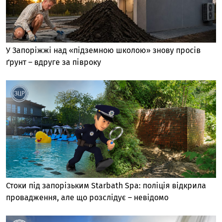
У Запоріжжі над «підземною школою» знову просів
ґрунт – вдруге за півроку
Стоки під запорізьким Starbath Spa: поліція відкрила
провадження, але що розслідує – невідомо