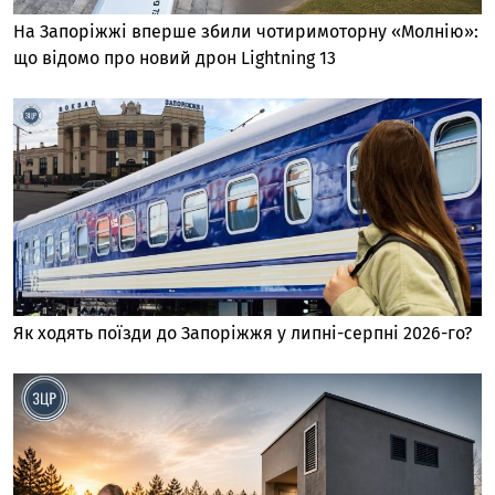
На Запоріжжі вперше збили чотиримоторну «Молнію»:
що відомо про новий дрон Lightning 13
Як ходять поїзди до Запоріжжя у липні-серпні 2026-го?