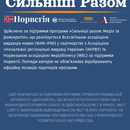
Здійснено за підтримки програми «Сильніші разом: Медіа та
Демократія», що реалізується Всесвітньою асоціацією
видавців новин (WAN-IFRA) у партнерстві з Асоціацією
«Незалежні регіональні видавці України» (АНРВУ) та
Норвезькою асоціацією медіабізнесу (MBL) за підтримки
Норвегії. Погляди авторів не обов’язково відображають
офіційну позицію партнерів програми.
САЙТ РОЗРОБЛЕНО ЗА ПІДТРИМКИ ПРОГРАМИ СПРИЯННЯ ГРОМАДСЬКІЙ
АКТИВНОСТІ «ДОЛУЧАЙСЯ!», ЩО ФІНАНСУЄТЬСЯ АГЕНТСТВОМ США З
МІЖНАРОДНОГО РОЗВИТКУ (USAID) ТА ЗДІЙСНЮЄТЬСЯ PACT В УКРАЇНІ. ЗМІСТ
САЙТУ Є ВИНЯТКОВОЮ ВІДПОВІДАЛЬНІСТЮ PACT ТА ЙОГО ПАРТНЕРІВ I НЕ
ОБОВ’ЯЗКОВО ВІДОБРАЖАЄ ПОГЛЯДИ АГЕНТСТВА США З МІЖНАРОДНОГО
РОЗВИТКУ (USAID) АБО УРЯДУ США