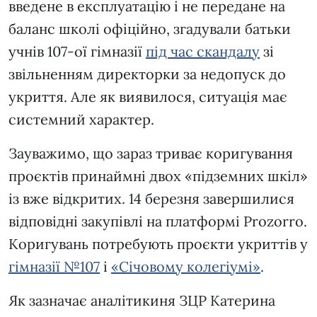
введене в експлуатацію і не передане на
баланс школі офіційно, згадували батьки
учнів 107-ої гімназії
під час скандалу
зі
звільненням директорки за недопуск до
укриття. Але як виявилося, ситуація має
системний характер.
Зауважимо, що зараз триває коригування
проєктів принаймні двох «підземних шкіл»
із вже відкритих. 14 березня завершилися
відповідні закупівлі на платформі Prozorro.
Коригувань потребують проєкти укриттів у
гімназії №107
і
«Січовому колегіумі»
.
Як зазначає аналітикиня ЗЦР Катерина