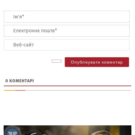
Ім
Ел
по
Ве
са
0
КОМЕНТАРІ