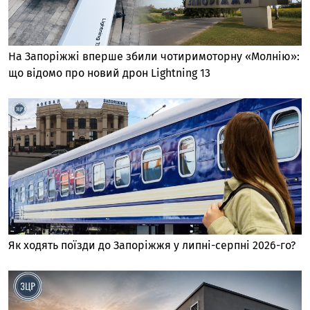
На Запоріжжі вперше збили чотиримоторну «Молнію»:
що відомо про новий дрон Lightning 13
Як ходять поїзди до Запоріжжя у липні-серпні 2026-го?