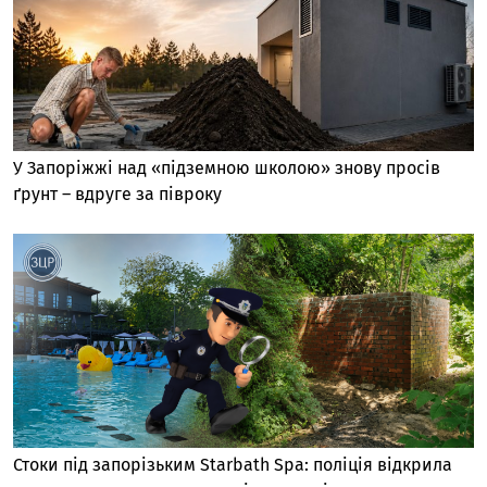
У Запоріжжі над «підземною школою» знову просів
ґрунт – вдруге за півроку
Стоки під запорізьким Starbath Spa: поліція відкрила