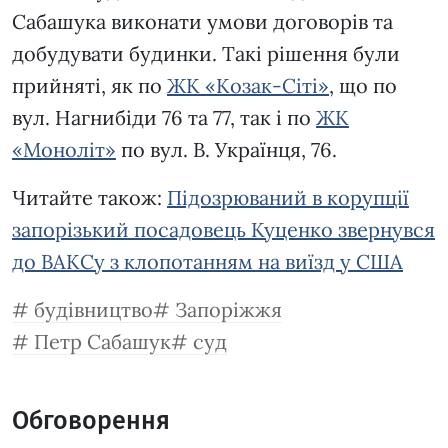
Сабашука виконати умови договорів та
добудувати будинки. Такі рішення були
прийняті, як по
ЖК «Козак-Сіті»
, що по
вул. Нагнибіди 76 та 77, так і по
ЖК
«Моноліт»
по вул. В. Українця, 76.
Читайте також:
Підозрюваний в корупції
запорізький посадовець Куценко звернувся
до ВАКСу з клопотанням на виїзд у США
будівництво
Запоріжжя
Петр Сабашук
суд
Обговорення