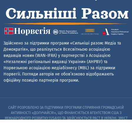
Здійснено за підтримки програми «Сильніші разом: Медіа та
Демократія», що реалізується Всесвітньою асоціацією
видавців новин (WAN-IFRA) у партнерстві з Асоціацією
«Незалежні регіональні видавці України» (АНРВУ) та
Норвезькою асоціацією медіабізнесу (MBL) за підтримки
Норвегії. Погляди авторів не обов’язково відображають
офіційну позицію партнерів програми.
САЙТ РОЗРОБЛЕНО ЗА ПІДТРИМКИ ПРОГРАМИ СПРИЯННЯ ГРОМАДСЬКІЙ
АКТИВНОСТІ «ДОЛУЧАЙСЯ!», ЩО ФІНАНСУЄТЬСЯ АГЕНТСТВОМ США З
МІЖНАРОДНОГО РОЗВИТКУ (USAID) ТА ЗДІЙСНЮЄТЬСЯ PACT В УКРАЇНІ. ЗМІСТ
САЙТУ Є ВИНЯТКОВОЮ ВІДПОВІДАЛЬНІСТЮ PACT ТА ЙОГО ПАРТНЕРІВ I НЕ
ОБОВ’ЯЗКОВО ВІДОБРАЖАЄ ПОГЛЯДИ АГЕНТСТВА США З МІЖНАРОДНОГО