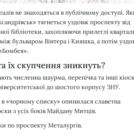
алів не знаходяться в публічному доступі. Я
ксандрівськ» тягнеться уздовж проспекту від
ої бібліотеки, захоплюючи прилеглі квартали
між бульваром Вінтера і Кияшка, а потім узд
 «Бомбея».
 та їх скупчення зникнуть?
ають численна шаурма, перепічка та інші кіоск
Університетської до шостого корпусу ЗНУ.
і в «чорному списку» опинилася славетна
оски з усіх боків Майдану Митців.
ски по проспекту Металургів.