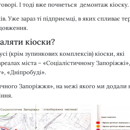
говорі. І тоді вже почнеться демонтаж кіоску
ів. Уже зараз ті підприємці, в яких спливає те
одовження.
даляти кіоски?
сі (крім зупинкових комплексів) кіоски, які
ареалах міста – «Соціалістичному Запоріжжі»
», «Дніпробуді».
ичного Запоріжжя», на межі якого ми додали 
іння.