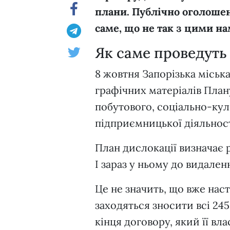
плани. Публічно оголошена
саме, що не так з цими н
Як саме проведуть
8 жовтня Запорізька місь
графічних матеріалів План
побутового, соціально-кул
підприємницької діяльнос
План дислокації визначає р
І зараз у ньому до видален
Це не значить, що вже нас
заходяться зносити всі 245
кінця договору, який її вл