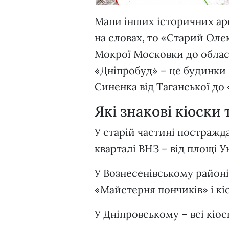
Мапи інших історичних аре
на словах, то «Старий Оле
Мокрої Московки до обласн
«Дніпробуд» – це будинки 
Синенка від Таганської до
Які знакові кіоски
У старій частині постражд
кварталі ВНЗ – від площі 
У Вознесенівському район
«Майстерня пончиків» і кі
У Дніпровському – всі кіо