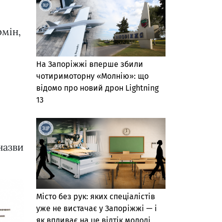
.
рмін,
На Запоріжжі вперше збили
чотиримоторну «Молнію»: що
відомо про новий дрон Lightning
13
,
назви
Місто без рук: яких спеціалістів
уже не вистачає у Запоріжжі — і
як впливає на це відтік молоді