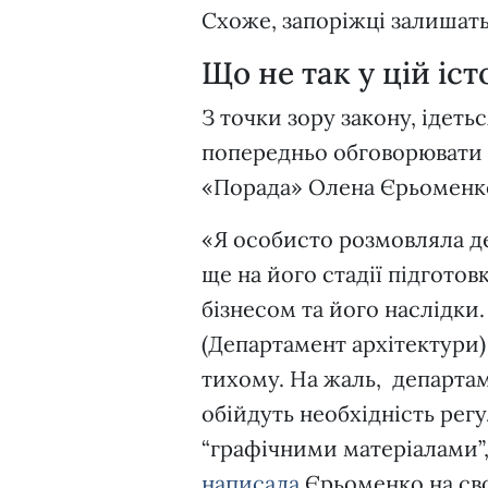
Схоже, запоріжці залишатьс
Що не так у цій іст
З точки зору закону, ідеть
попередньо обговорювати з
«Порада» Олена Єрьоменк
«Я особисто розмовляла де
ще на його стадії підготов
бізнесом та його наслідки
(Департамент архітектури)
тихому. На жаль, департам
обійдуть необхідність регу
“графічними матеріалами”,
написала
Єрьоменко на сво