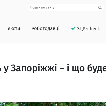
Тексти
Роботодавці
ЗЦР-check
ь у Запоріжжі – і що буд