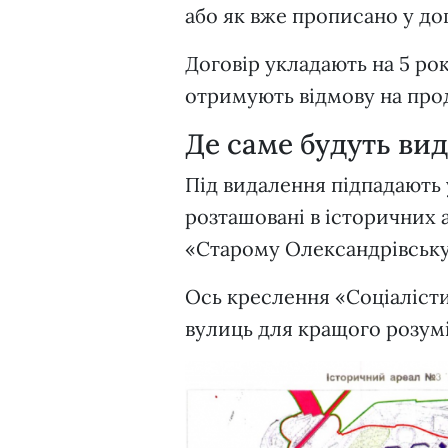
або як вже прописано у до
Договір укладають на 5 рок
отримують відмову на пр
Де саме будуть ви
Під видалення підпадають у
розташовані в історичних 
«Старому Олександрівську
Ось креслення «Соціаліст
вулиць для кращого розум