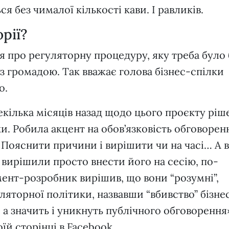
я без чималої кількості кави. І равликів.
орії?
ся про регуляторну процедуру, яку треба було 
 громадою. Так вважає голова бізнес-спілки
о.
кілька місяців назад щодо цього проєкту ріш
ки. Робила акцент на обов’язковість обговорен
. Пояснити причини і вирішити чи на часі… А 
 вирішили просто внести його на сесію, по-
ент-розробник вирішив, що вони “розумні”,
ляторної політики, назвавши “вбивство” бізне
 а значить і уникнуть публічного обговорення
їй сторінці в Facebook.