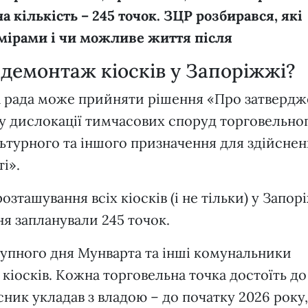
 кількість – 245 точок. ЗЦР розбирався, які
амірами і чи можливе життя після
 демонтаж кіосків у Запоріжжі?
ка рада може прийняти рішення «Про затверд
у дислокації тимчасових споруд торговельног
ьтурного та іншого призначення для здійсне
ті».
озташування всіх кіосків (і не тільки) у Запор
ня запланували 245 точок.
тупного дня Мунварта та інші комунальники
 кіосків. Кожна торговельна точка достоїть до
асник укладав з владою – до початку 2026 року,