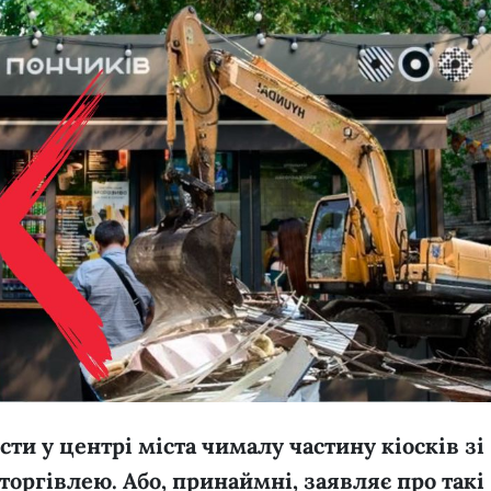
сти у центрі міста чималу частину кіосків зі
торгівлею. Або, принаймні, заявляє про такі