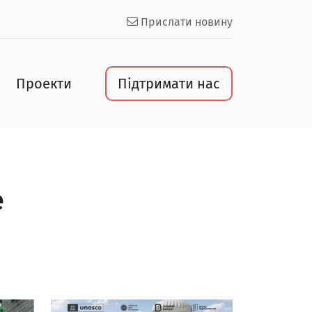
Прислати новину
Проекти
Підтримати нас
е