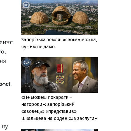
Запорізька земля: «своїм» можна,
ження
чужим не дамо
о,
ння
іжжі.
«Не можеш покарати –
нагороди»: запорізький
«азовець» «представив»
В.Кальцева на орден «За заслуги»
 ну