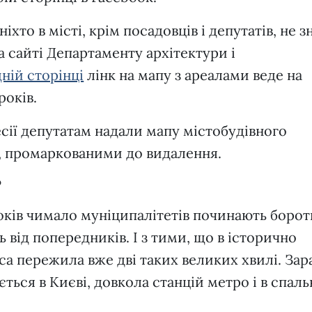
ніхто в місті, крім посадовців і депутатів, не з
а сайті Департаменту архітектури і
дній сторінці
лінк на мапу з ареалами веде на
років.
сесії депутатам надали мапу містобудівного
ів, промаркованими до видалення.
?
 років чимало муніципалітетів починають боро
ь від попередників. І з тими, що в історично
деса пережила вже дві таких великих хвилі. Зар
ться в Києві, довкола станцій метро і в спал