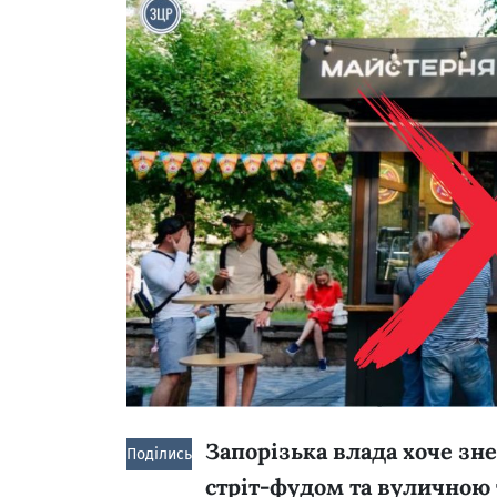
Запорізька влада хоче зне
Поділись!
стріт-фудом та вуличною 