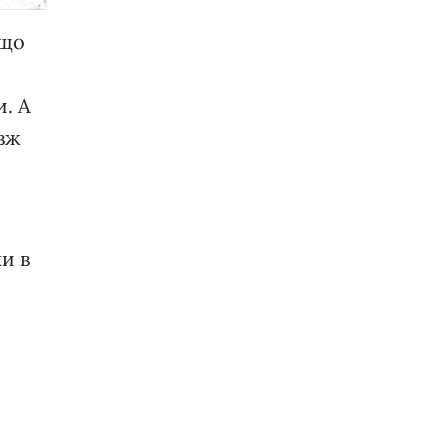
кщо
. А
овж
и в