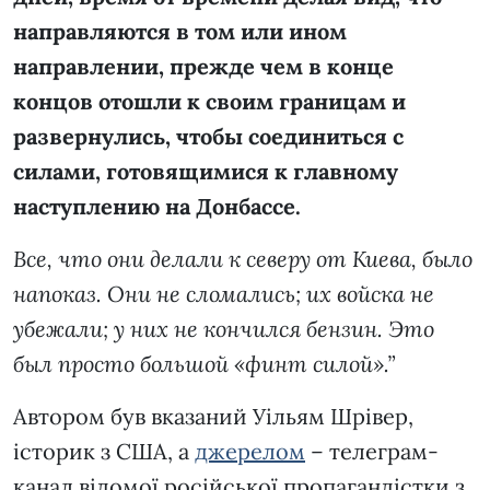
направляются в том или ином
направлении, прежде чем в конце
концов отошли к своим границам и
развернулись, чтобы соединиться с
силами, готовящимися к главному
наступлению на Донбассе.
Все, что они делали к северу от Киева, было
напоказ. Они не сломались; их войска не
убежали; у них не кончился бензин. Это
был просто большой «финт силой».”
Автором був вказаний Уільям Шрівер,
історик з США, а
джерелом
– телеграм-
канал відомої російської пропагандістки з