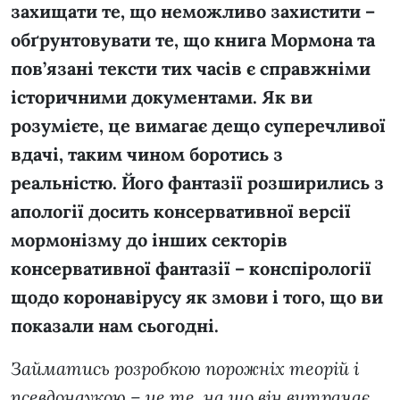
захищати те, що неможливо захистити –
обґрунтовувати те, що книга Мормона та
пов’язані тексти тих часів є справжніми
історичними документами. Як ви
розумієте, це вимагає дещо суперечливої
вдачі, таким чином боротись з
реальністю. Його фантазії розширились з
апології досить консервативної версії
мормонізму до інших секторів
консервативної фантазії – конспірології
щодо коронавірусу як змови і того, що ви
показали нам сьогодні.
Займатись розробкою порожніх теорій і
псевдонаукою – це те, на що він витрачає