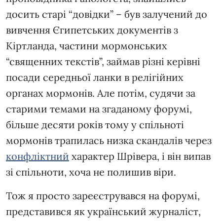
досить старі “довідки” – був залучений до
вивчення Єгипетських документів з
Кіртланда, частини мормонських
“священних текстів”, займав різні керівні
посади середньої ланки в релігійних
органах мормонів. Але потім, судячи за
старими темами на згаданому форумі,
більше десяти років тому у спільноті
мормонів трапилась низка скандалів через
конфліктний
характер Шрівера, і він випав
зі спільноти, хоча не полишив віри.
Тож я просто зареєструвався на форумі,
представився як український журналіст,