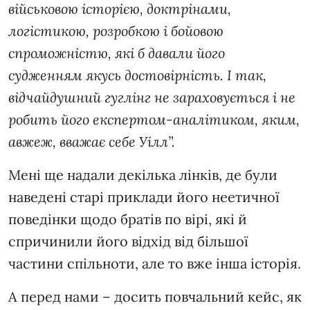
військовою історією, доктрінами,
логістикою, розробкою і бойовою
спроможністю, які б давали його
судженням якусь достовірність. І так,
відчайдушний гуглінг не зараховується і не
робить його експертом-аналітиком, яким,
авжеж, вважає себе Уілл”.
Мені ще надали декілька лінків, де були
наведені старі приклади його неетичної
поведінки щодо братів по вірі, які й
спричинили його відхід від більшої
частини спільноти, але то вже інша історія.
А перед нами – досить повчальний кейс, як