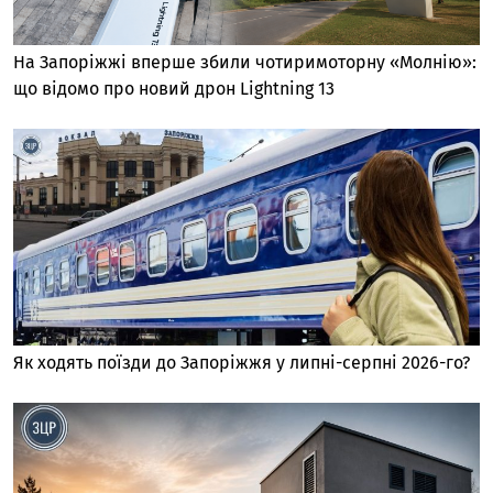
На Запоріжжі вперше збили чотиримоторну «Молнію»:
що відомо про новий дрон Lightning 13
Як ходять поїзди до Запоріжжя у липні-серпні 2026-го?