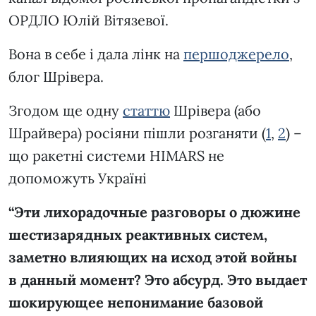
ОРДЛО Юлій Вітязевої.
Вона в себе і дала лінк на
першоджерело
,
блог Шрівера.
Згодом ще одну
статтю
Шрівера (або
Шрайвера) росіяни пішли розганяти (
1
,
2
) –
що ракетні системи HIMARS не
допоможуть Україні
“Эти лихорадочные разговоры о дюжине
шестизарядных реактивных систем,
заметно влияющих на исход этой войны
в данный момент? Это абсурд. Это выдает
шокирующее непонимание базовой