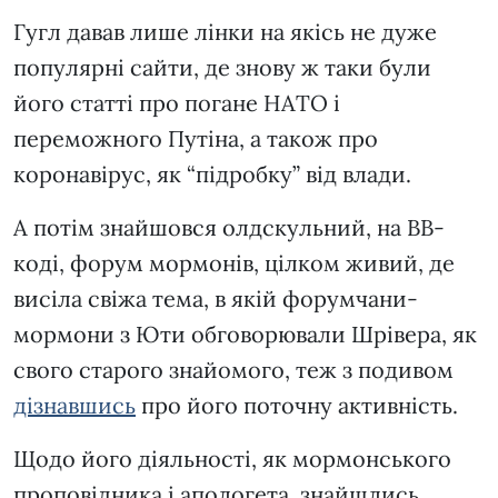
Гугл давав лише лінки на якісь не дуже
популярні сайти, де знову ж таки були
його статті про погане НАТО і
переможного Путіна, а також про
коронавірус, як “підробку” від влади.
А потім знайшовся олдскульний, на BB-
коді, форум мормонів, цілком живий, де
висіла свіжа тема, в якій форумчани-
мормони з Юти обговорювали Шрівера, як
свого старого знайомого, теж з подивом
дізнавшись
про його поточну активність.
Щодо його діяльності, як мормонського
проповідника і апологета, знайшлись