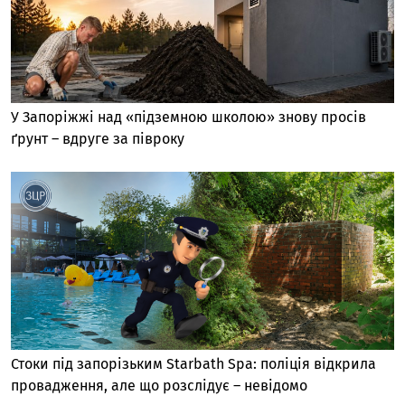
У Запоріжжі над «підземною школою» знову просів
ґрунт – вдруге за півроку
Стоки під запорізьким Starbath Spa: поліція відкрила
провадження, але що розслідує – невідомо