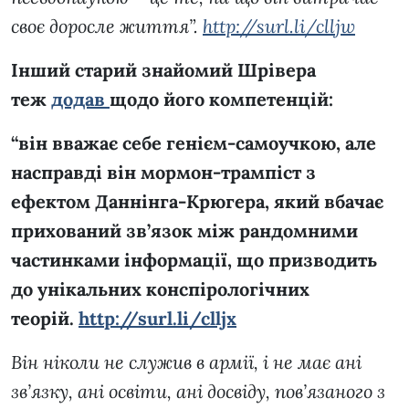
своє доросле життя”.
http://surl.li/clljw
Інший старий знайомий Шрівера
теж
додав
щодо його компетенцій:
“він вважає себе генієм-самоучкою, але
насправді він мормон-трампіст з
ефектом Даннінга-Крюгера, який вбачає
прихований зв’язок між рандомними
частинками інформації, що призводить
до унікальних конспірологічних
теорій.
http://surl.li/clljx
Він ніколи не служив в армії, і не має ані
зв’язку, ані освіти, ані досвіду, пов’язаного з