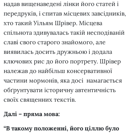
надав вищенаведені лінки його статей і
передруків, і спитав місцевих завсідників,
хто такий Уільям Шрівер. Місцева
спільнота здивувалась такій несподіваній
славі свого старого знайомого, але
виявилась досить дружньою і додала
ключових рис до його портрету. Шрівер
належав до найбільш консервативної
частини мормонів, яка досі намагається
обґрунтувати історичну автентичність
своїх священних текстів.
Далі – пряма мова:
“В такому положенні, його ціллю було