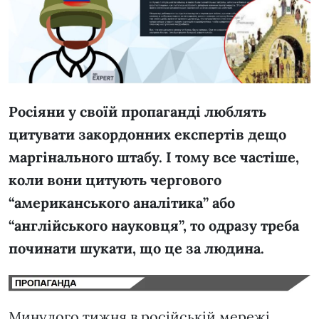
Росіяни у своїй пропаганді люблять
цитувати закордонних експертів дещо
маргінального штабу. І тому все частіше,
коли вони цитують чергового
“американського аналітика” або
“англійського науковця”, то одразу треба
починати шукати, що це за людина.
Минулого тижня в російській мережі