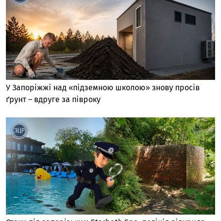
У Запоріжжі над «підземною школою» знову просів
ґрунт – вдруге за півроку