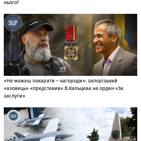
нього?
«Не можеш покарати – нагороди»: запорізький
«азовець» «представив» В.Кальцева на орден «За
заслуги»