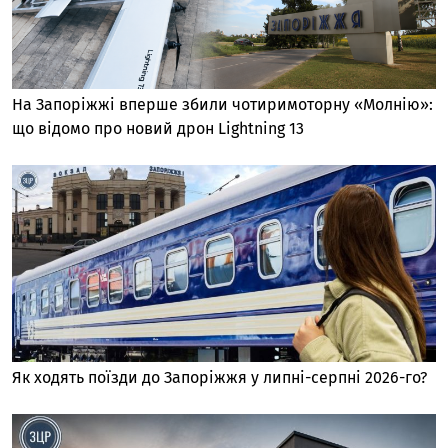
На Запоріжжі вперше збили чотиримоторну «Молнію»:
що відомо про новий дрон Lightning 13
Як ходять поїзди до Запоріжжя у липні-серпні 2026-го?