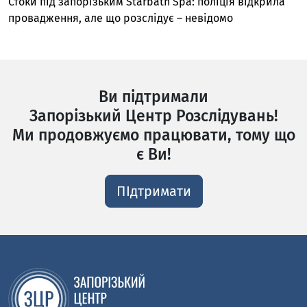
Стоки під запорізьким Starbath Spa: поліція відкрила
провадження, але що розслідує – невідомо
Ви підтримали
Запорізький Центр Розслідувань!
Ми продовжуємо працювати, тому що
є Ви!
ПІдтримати