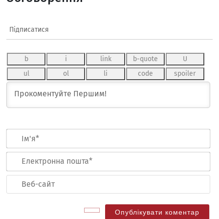
Підписатися
Ім
Ел
по
Ве
са