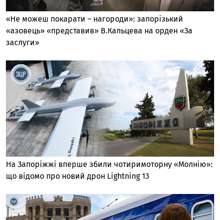
«Не можеш покарати – нагороди»: запорізький
«азовець» «представив» В.Кальцева на орден «За
заслуги»
На Запоріжжі вперше збили чотиримоторну «Молнію»:
що відомо про новий дрон Lightning 13