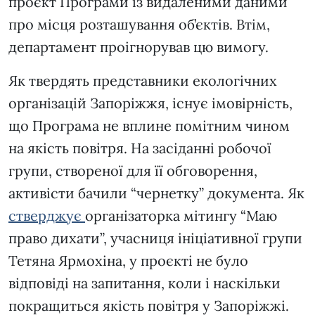
проєкт Програми із видаленими даними
про місця розташування об’єктів. Втім,
департамент проігнорував цю вимогу.
Як твердять представники екологічних
організацій Запоріжжя, існує імовірність,
що Програма не вплине помітним чином
на якість повітря. На засіданні робочої
групи, створеної для її обговорення,
активісти бачили “чернетку” документа. Як
стверджує
організаторка мітингу “Маю
право дихати”, учасниця ініціативної групи
Тетяна Ярмохіна, у проєкті не було
відповіді на запитання, коли і наскільки
покращиться якість повітря у Запоріжжі.