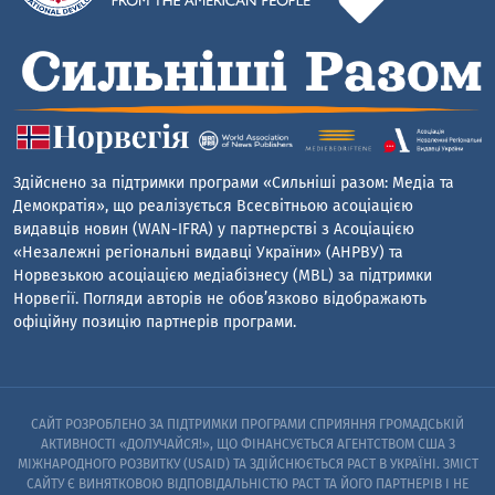
Здійснено за підтримки програми «Сильніші разом: Медіа та
Демократія», що реалізується Всесвітньою асоціацією
видавців новин (WAN-IFRA) у партнерстві з Асоціацією
«Незалежні регіональні видавці України» (АНРВУ) та
Норвезькою асоціацією медіабізнесу (MBL) за підтримки
Норвегії. Погляди авторів не обов’язково відображають
офіційну позицію партнерів програми.
САЙТ РОЗРОБЛЕНО ЗА ПІДТРИМКИ ПРОГРАМИ СПРИЯННЯ ГРОМАДСЬКІЙ
АКТИВНОСТІ «ДОЛУЧАЙСЯ!», ЩО ФІНАНСУЄТЬСЯ АГЕНТСТВОМ США З
МІЖНАРОДНОГО РОЗВИТКУ (USAID) ТА ЗДІЙСНЮЄТЬСЯ PACT В УКРАЇНІ. ЗМІСТ
САЙТУ Є ВИНЯТКОВОЮ ВІДПОВІДАЛЬНІСТЮ PACT ТА ЙОГО ПАРТНЕРІВ I НЕ