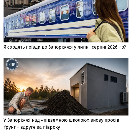
Як ходять поїзди до Запоріжжя у липні-серпні 2026-го?
У Запоріжжі над «підземною школою» знову просів
ґрунт – вдруге за півроку