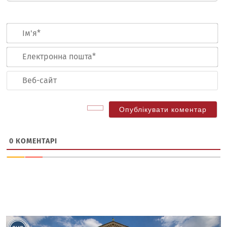
Ім
Ел
по
Ве
са
0
КОМЕНТАРІ