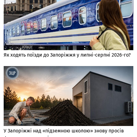
Як ходять поїзди до Запоріжжя у липні-серпні 2026-го?
У Запоріжжі над «підземною школою» знову просів