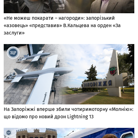
«Не можеш покарати – нагороди»: запорізький
«азовець» «представив» В.Кальцева на орден «За
заслуги»
На Запоріжжі вперше збили чотиримоторну «Молнію»:
що відомо про новий дрон Lightning 13