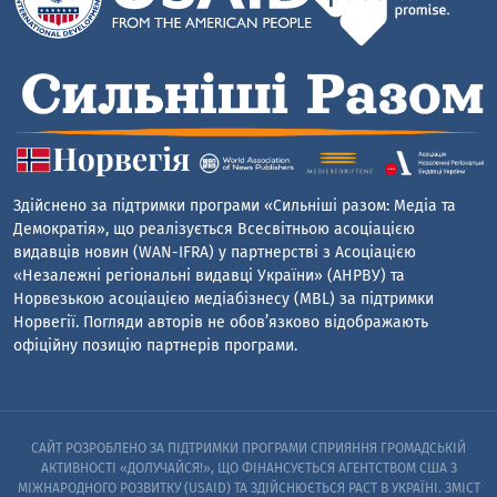
Здійснено за підтримки програми «Сильніші разом: Медіа та
Демократія», що реалізується Всесвітньою асоціацією
видавців новин (WAN-IFRA) у партнерстві з Асоціацією
«Незалежні регіональні видавці України» (АНРВУ) та
Норвезькою асоціацією медіабізнесу (MBL) за підтримки
Норвегії. Погляди авторів не обов’язково відображають
офіційну позицію партнерів програми.
САЙТ РОЗРОБЛЕНО ЗА ПІДТРИМКИ ПРОГРАМИ СПРИЯННЯ ГРОМАДСЬКІЙ
АКТИВНОСТІ «ДОЛУЧАЙСЯ!», ЩО ФІНАНСУЄТЬСЯ АГЕНТСТВОМ США З
МІЖНАРОДНОГО РОЗВИТКУ (USAID) ТА ЗДІЙСНЮЄТЬСЯ PACT В УКРАЇНІ. ЗМІСТ