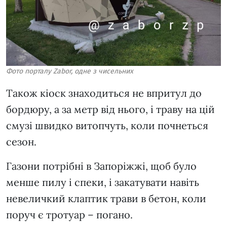
Фото порталу Zabor, одне з чисельних
Також кіоск знаходиться не впритул до
бордюру, а за метр від нього, і траву на цій
смузі швидко витопчуть, коли почнеться
сезон.
Газони потрібні в Запоріжжі, щоб було
менше пилу і спеки, і закатувати навіть
невеличкий клаптик трави в бетон, коли
поруч є тротуар – погано.