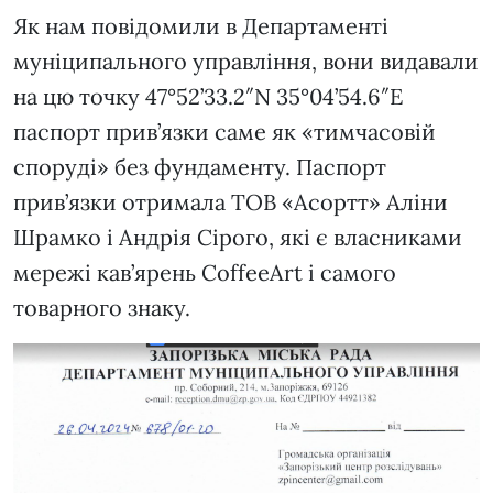
Як нам повідомили в Департаменті
муніципального управління, вони видавали
на цю точку 47°52’33.2″N 35°04’54.6″E
паспорт прив’язки саме як «тимчасовій
споруді» без фундаменту. Паспорт
прив’язки отримала ТОВ «Асортт» Аліни
Шрамко і Андрія Сірого, які є власниками
мережі кав’ярень CoffeeArt і самого
товарного знаку.