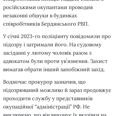
російськими окупантами проводив
незаконні обшуки в будинках
співробітників Бердянського РВП.
У січні 2023-го поліціянту повідомили про
підозру і затримали його. На судовому
засіданні у лютому чоловік разом з
адвокатом були проти увʼязнення. Захист
вимагав обрати інший запобіжний захід.
Водночас прокурор зазначив, що
підозрюваний можливо й зараз продовжує
проходити службу у представників
окупаційної “адміністрації” РФ. Не
виключено, що він виконує їх вказівки на