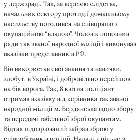
у держзраді. Так, за версією слідства,
начальник сектору протидії домашньому
насильству погодився на співпрацю з
окупаційною “владою”. Чоловік поповнив
ряди так званої народної міліції і виконував
вказівки представників РФ.
Він використав свої знання та навички,
здобуті в Україні, і добровільно перейшов
на бік ворога. Так, 8 квітня поліціянт
отримав вказівку від керівника так званої
народної міліції м. Бердянська щодо збору
та передачі табельної зброї окупантам.
Відтак підозрюваний забрав зброю у
співробітників поліції. Надалі, спільно з