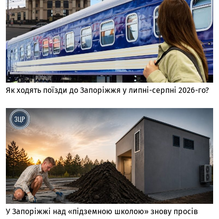
Як ходять поїзди до Запоріжжя у липні-серпні 2026-го?
У Запоріжжі над «підземною школою» знову просів