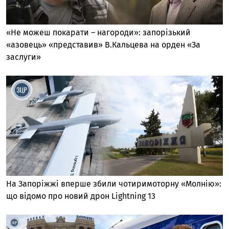
«Не можеш покарати – нагороди»: запорізький
«азовець» «представив» В.Кальцева на орден «За
заслуги»
На Запоріжжі вперше збили чотиримоторну «Молнію»:
що відомо про новий дрон Lightning 13