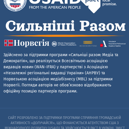
Здійснено за підтримки програми «Сильніші разом: Медіа та
Демократія», що реалізується Всесвітньою асоціацією
видавців новин (WAN-IFRA) у партнерстві з Асоціацією
«Незалежні регіональні видавці України» (АНРВУ) та
Норвезькою асоціацією медіабізнесу (MBL) за підтримки
Норвегії. Погляди авторів не обов’язково відображають
офіційну позицію партнерів програми.
САЙТ РОЗРОБЛЕНО ЗА ПІДТРИМКИ ПРОГРАМИ СПРИЯННЯ ГРОМАДСЬКІЙ
АКТИВНОСТІ «ДОЛУЧАЙСЯ!», ЩО ФІНАНСУЄТЬСЯ АГЕНТСТВОМ США З
МІЖНАРОДНОГО РОЗВИТКУ (USAID) ТА ЗДІЙСНЮЄТЬСЯ PACT В УКРАЇНІ. ЗМІСТ