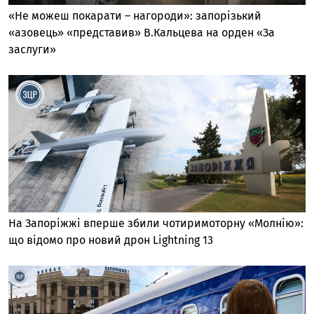
«Не можеш покарати – нагороди»: запорізький
«азовець» «представив» В.Кальцева на орден «За
заслуги»
На Запоріжжі вперше збили чотиримоторну «Молнію»:
що відомо про новий дрон Lightning 13