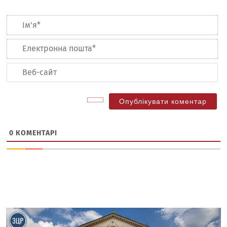
Ім
Ел
по
Ве
са
0
КОМЕНТАРІ