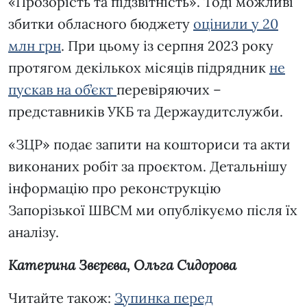
«Прозорість та підзвітність». Тоді можливі
збитки обласного бюджету
оцінили у 20
млн грн
. При цьому із серпня 2023 року
протягом декількох місяців підрядник
не
пускав на об’єкт
перевіряючих –
представників УКБ та Держаудитслужби.
«ЗЦР» подає запити на кошториси та акти
виконаних робіт за проєктом. Детальнішу
інформацію про реконструкцію
Запорізької ШВСМ ми опублікуємо після їх
аналізу.
Катерина Звєрєва, Ольга Сидорова
Читайте також:
Зупинка перед