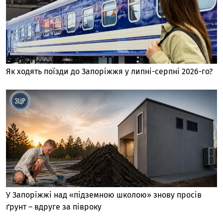
Як ходять поїзди до Запоріжжя у липні-серпні 2026-го?
У Запоріжжі над «підземною школою» знову просів
ґрунт – вдруге за півроку