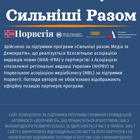
Здійснено за підтримки програми «Сильніші разом: Медіа та
Демократія», що реалізується Всесвітньою асоціацією
видавців новин (WAN-IFRA) у партнерстві з Асоціацією
«Незалежні регіональні видавці України» (АНРВУ) та
Норвезькою асоціацією медіабізнесу (MBL) за підтримки
Норвегії. Погляди авторів не обов’язково відображають
офіційну позицію партнерів програми.
САЙТ РОЗРОБЛЕНО ЗА ПІДТРИМКИ ПРОГРАМИ СПРИЯННЯ ГРОМАДСЬКІЙ
АКТИВНОСТІ «ДОЛУЧАЙСЯ!», ЩО ФІНАНСУЄТЬСЯ АГЕНТСТВОМ США З
МІЖНАРОДНОГО РОЗВИТКУ (USAID) ТА ЗДІЙСНЮЄТЬСЯ PACT В УКРАЇНІ. ЗМІСТ
САЙТУ Є ВИНЯТКОВОЮ ВІДПОВІДАЛЬНІСТЮ PACT ТА ЙОГО ПАРТНЕРІВ I НЕ
ОБОВ’ЯЗКОВО ВІДОБРАЖАЄ ПОГЛЯДИ АГЕНТСТВА США З МІЖНАРОДНОГО