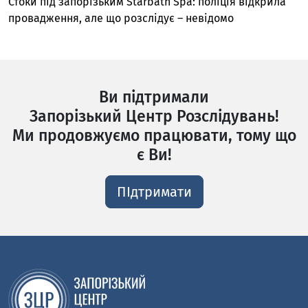
Стоки під запорізьким Starbath Spa: поліція відкрила
провадження, але що розслідує – невідомо
Ви підтримали
Запорізький Центр Розслідувань!
Ми продовжуємо працювати, тому що
є Ви!
ПІдтримати