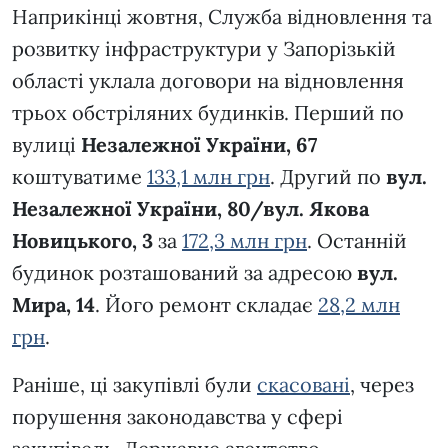
Наприкінці жовтня, Служба відновлення та
розвитку інфраструктури у Запорізькій
області уклала договори на відновлення
трьох обстріляних будинків. Перший по
вулиці
Незалежної України, 67
коштуватиме
133,1 млн грн
. Другий по
вул.
Незалежної України, 80/вул. Якова
Новицького, 3
за
172,3 млн грн
. Останній
будинок розташований за адресою
вул.
Мира, 14
. Його ремонт складає
28,2 млн
грн
.
Раніше, ці закупівлі були
скасовані
, через
порушення законодавства у сфері