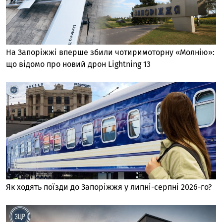
На Запоріжжі вперше збили чотиримоторну «Молнію»:
що відомо про новий дрон Lightning 13
Як ходять поїзди до Запоріжжя у липні-серпні 2026-го?