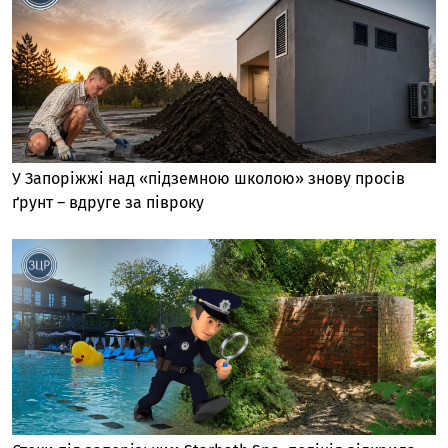
У Запоріжжі над «підземною школою» знову просів
ґрунт – вдруге за півроку