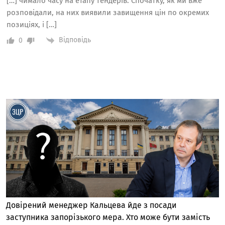
[…] чимало часу на етапу тендерів. Спочатку, як ми вже
розповідали, на них виявили завищення цін по окремих
позиціях, і […]
Відповідь
0
Довірений менеджер Кальцева йде з посади
заступника запорізького мера. Хто може бути замість