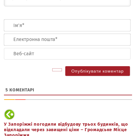
Ім
Ел
по
Ве
са
5
КОМЕНТАРІ
У Запоріжжі погодили відбудову трьох будинків, що
відкладали через завищені ціни – Громадське Місце
Запоріжжя