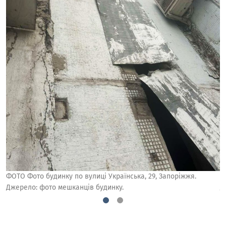
ФОТО Фото будинку по вулиці Українська, 29, Запоріжжя.
Ф
Джерело: фото мешканців будинку.
Д
1
2