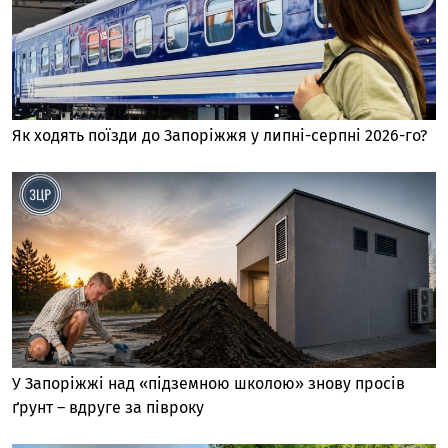
Як ходять поїзди до Запоріжжя у липні-серпні 2026-го?
У Запоріжжі над «підземною школою» знову просів
ґрунт – вдруге за півроку