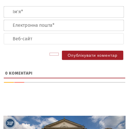
Ім
Ел
по
Ве
са
0
КОМЕНТАРІ