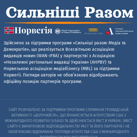
Здійснено за підтримки програми «Сильніші разом: Медіа та
Демократія», що реалізується Всесвітньою асоціацією
видавців новин (WAN-IFRA) у партнерстві з Асоціацією
«Незалежні регіональні видавці України» (АНРВУ) та
Норвезькою асоціацією медіабізнесу (MBL) за підтримки
Норвегії. Погляди авторів не обов’язково відображають
офіційну позицію партнерів програми.
САЙТ РОЗРОБЛЕНО ЗА ПІДТРИМКИ ПРОГРАМИ СПРИЯННЯ ГРОМАДСЬКІЙ
АКТИВНОСТІ «ДОЛУЧАЙСЯ!», ЩО ФІНАНСУЄТЬСЯ АГЕНТСТВОМ США З
МІЖНАРОДНОГО РОЗВИТКУ (USAID) ТА ЗДІЙСНЮЄТЬСЯ PACT В УКРАЇНІ. ЗМІСТ
САЙТУ Є ВИНЯТКОВОЮ ВІДПОВІДАЛЬНІСТЮ PACT ТА ЙОГО ПАРТНЕРІВ I НЕ
ОБОВ’ЯЗКОВО ВІДОБРАЖАЄ ПОГЛЯДИ АГЕНТСТВА США З МІЖНАРОДНОГО