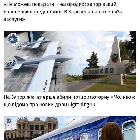
«Не можеш покарати – нагороди»: запорізький
«азовець» «представив» В.Кальцева на орден «За
заслуги»
На Запоріжжі вперше збили чотиримоторну «Молнію»:
що відомо про новий дрон Lightning 13