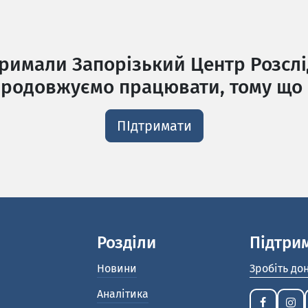
тримали Запорізький Центр Розслі
родовжуємо працювати, тому що 
ПІдтримати
Розділи
Підтри
Новини
Зробіть до
Аналітика