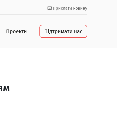
Прислати новину
Проекти
Підтримати нас
ям