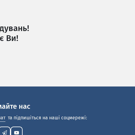
дувань!
є Ви!
майте нас
нат
та підпишіться на наші соцмережі: