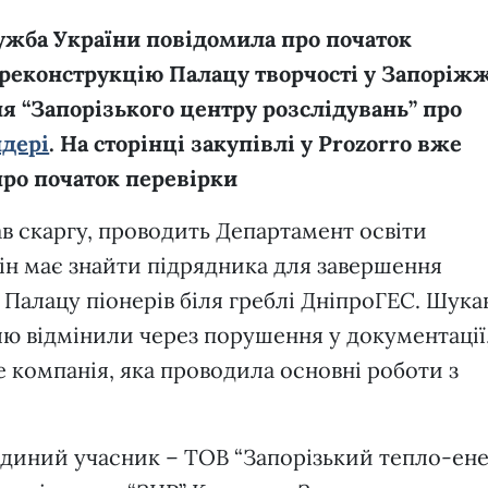
ужба України повідомила про початок
 реконструкцію Палацу творчості у Запоріжж
я “Запорізького центру розслідувань” про
ндері
. На сторінці закупівлі у Prozorro вже
ро початок перевірки
ав скаргу, проводить Департамент освіти
 Він має знайти підрядника для завершення
Палацу піонерів біля греблі ДніпроГЕС. Шука
лю відмінили через порушення у документації
 компанія, яка проводила основні роботи з
єдиний учасник – ТОВ “Запорізький тепло-ен