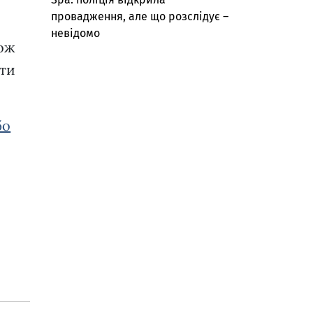
провадження, але що розслідує –
невідомо
кож
ати
бо