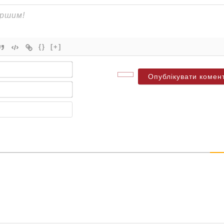
{}
[+]
Ім'я*
Електронна
пошта*
Веб-
сайт