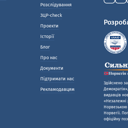
Розслідування
ЗЦР-check
Розроб
Проекти
Історії
Блог
Про нас
Документи
Підтримати нас
Здійснено за
Рекламодавцям
Демократія»,
видавців нов
«Незалежні р
Норвезькою 
Норвегії. По
офіційну поз