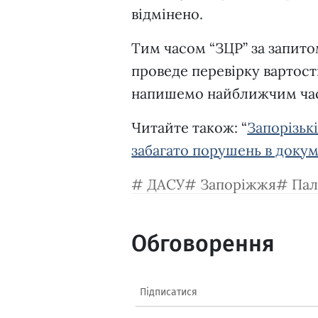
відмінено.
Тим часом “ЗЦР” за запито
проведе перевірку вартост
напишемо найближчим ча
Читайте також: “
Запорізьк
забагато порушень в доку
ДАСУ
Запоріжжя
Пал
Обговорення
Підписатися