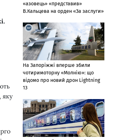
«азовець» «представив»
В.Кальцева на орден «За заслуги»
і.
На Запоріжжі вперше збили
чотиримоторну «Молнію»: що
відомо про новий дрон Lightning
ють
13
, яку
ерго