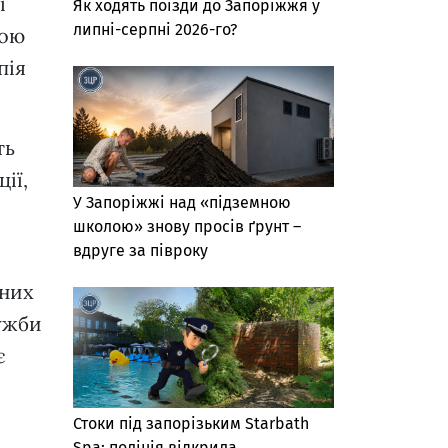
і
Як ходять поїзди до Запоріжжя у
липні-серпні 2026-го?
кою
пія
ть
ії,
У Запоріжжі над «підземною
школою» знову просів ґрунт –
вдруге за півроку
ених
лужби
є
Стоки під запорізьким Starbath
Spa: поліція відкрила