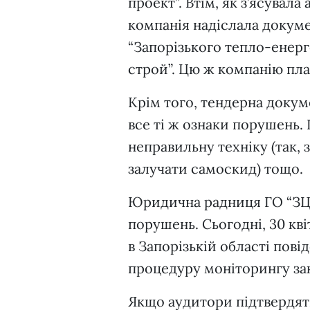
проект”. Втім, як з’ясувал
компанія надіслала докуме
“Запорізького тепло-енерг
строй”. Цю ж компанію пла
Крім того, тендерна докум
все ті ж ознаки порушень. І
неправильну техніку (так
залучати самоскид) тощо.
Юридична радниця ГО “ЗЦР
порушень. Сьогодні, 30 кв
в Запорізькій області пов
процедуру моніторингу зак
Якщо аудитори підтвердять