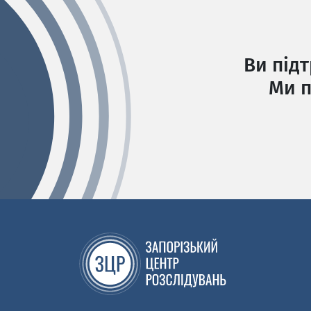
Ви під
Ми п