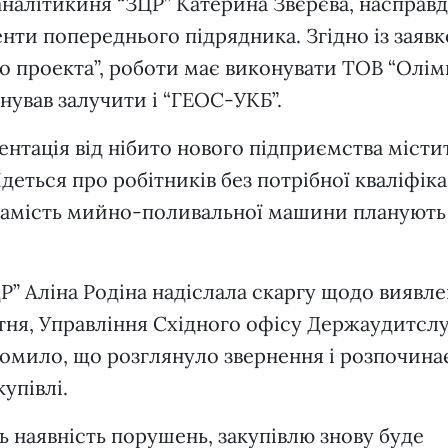
а аналітикиня “ЗЦР” Катерина Звєрєва, насправд
нти попереднього підрядника. Згідно із заяв
о проекта”, роботи має виконувати ТОВ “Олім
нував залучити і “ГЕОС-УКБ”.
ентація від нібито нового підприємства місти
деться про робітників без потрібної кваліфікац
, замість мийно-поливальної машини планують
” Аліна Родіна надіслала скаргу щодо виявл
ітня, Управління Східного офісу Держаудитс
ідомило, що розглянуло звернення і розпочина
упівлі.
 наявність порушень, закупівлю знову буде