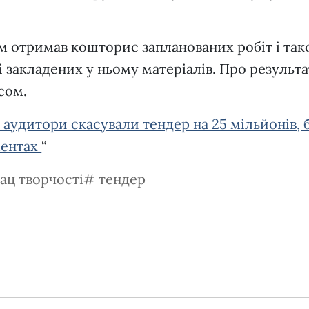
м отримав кошторис запланованих робіт і та
і закладених у ньому матеріалів. Про результ
сом.
і аудитори скасували тендер на 25 мільйонів, 
ментах
“
ац творчості
тендер