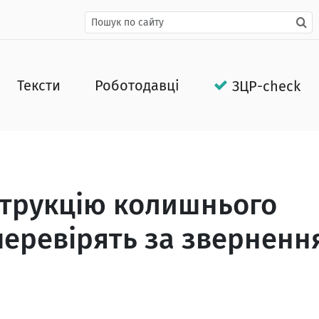
Тексти
Роботодавці
ЗЦР-check
струкцію колишнього
перевірять за зверненн