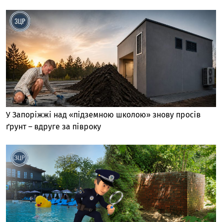
У Запоріжжі над «підземною школою» знову просів
ґрунт – вдруге за півроку