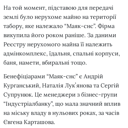
На той момент, підставою для передачі
землі було нерухоме майно на території
табору, яке належало “Маяк-снс”. Фірма
викупила його роком раніше. За даними
Реєстру нерухомого майна її належить
адмінкомплекс, їдальня, спальні корпуси,
баня, намети, вбиральні тощо.
Бенефіціарами “Маяк-снс” є Андрій
Курганський, Наталія Лукʼянова та Сергій
Супрунюк. Це менеджери з бізнес-групи
“Індустріалбанку”, що мала значний вплив
на міську владу в нульових роках, за часів
Євгена Карташова.