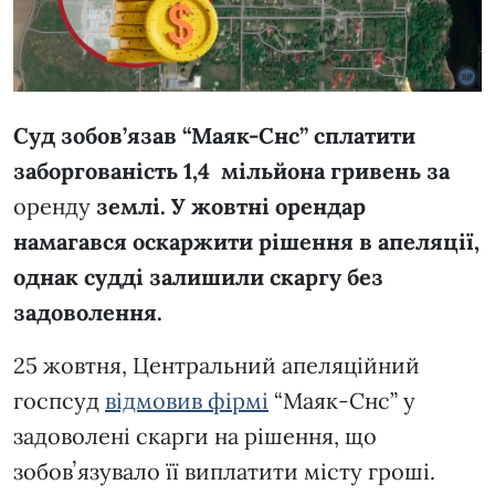
Суд зобов’язав
“Маяк-Снс”
сплатити
заборгованість 1,4 мільйона гривень за
оренду
землі. У жовтні орендар
намагався оскаржити рішення в апеляції,
однак судді залишили скаргу без
задоволення.
25 жовтня, Центральний апеляційний
госпсуд
відмовив фірмі
“Маяк-Снс” у
задоволені скарги на рішення, що
зобовʼязувало її виплатити місту гроші.