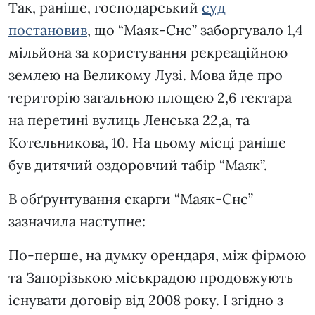
Так, раніше, господарський
суд
постановив
, що “Маяк-Снс” заборгувало 1,4
мільйона за користування рекреаційною
землею на Великому Лузі. Мова йде про
територію загальною площею 2,6 гектара
на перетині вулиць Ленська 22,а, та
Котельникова, 10. На цьому місці раніше
був дитячий оздоровчий табір “Маяк”.
В обґрунтування скарги “Маяк-Снс”
зазначила наступне:
По-перше, на думку орендаря, між фірмою
та Запорізькою міськрадою продовжують
існувати договір від 2008 року. І згідно з