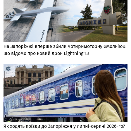
На Запоріжжі вперше збили чотиримоторну «Молнію»:
що відомо про новий дрон Lightning 13
Як ходять поїзди до Запоріжжя у липні-серпні 2026-го?