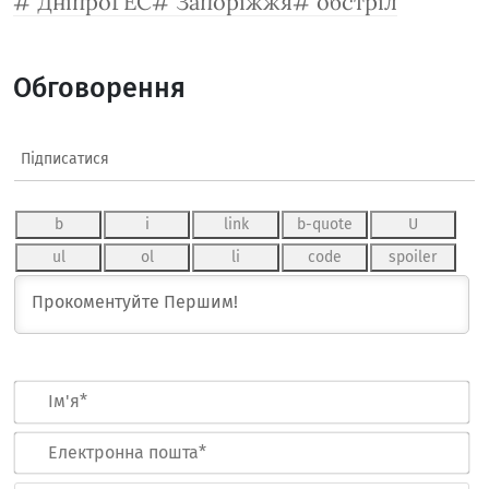
ДніпроГЕС
Запоріжжя
обстріл
Обговорення
Підписатися
Ім
Ел
по