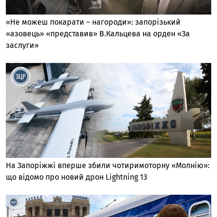
«Не можеш покарати – нагороди»: запорізький
«азовець» «представив» В.Кальцева на орден «За
заслуги»
На Запоріжжі вперше збили чотиримоторну «Молнію»:
що відомо про новий дрон Lightning 13