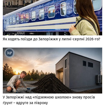
Як ходять поїзди до Запоріжжя у липні-серпні 2026-го?
У Запоріжжі над «підземною школою» знову просів
ґрунт – вдруге за півроку