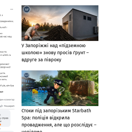
У Запоріжжі над «підземною
школою» знову просів ґрунт –
вдруге за півроку
Стоки під запорізьким Starbath
Spa: поліція відкрила
провадження, але що розслідує –
невідомо