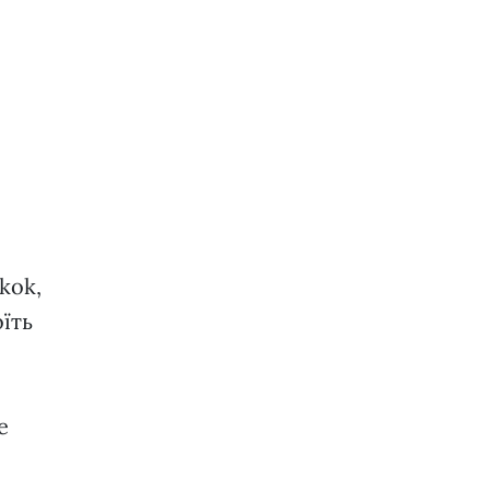
kok,
їть
е