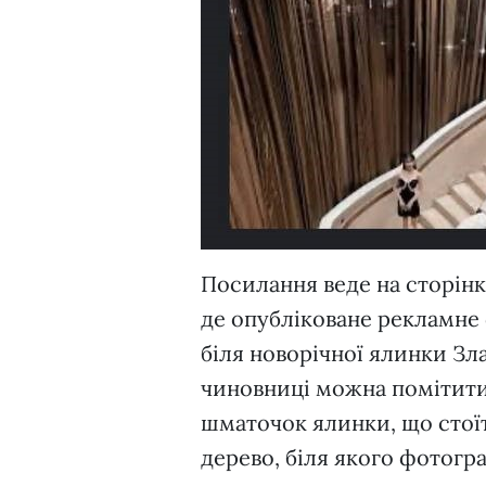
Посилання веде на сторінк
де опубліковане рекламне 
біля новорічної ялинки Зл
чиновниці можна помітити 
шматочок ялинки, що стоїт
дерево, біля якого фотогр