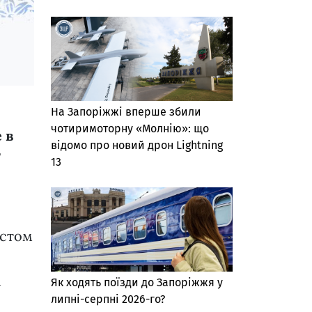
На Запоріжжі вперше збили
чотиримоторну «Молнію»: що
 в
відомо про новий дрон Lightning
”
13
кстом
м
Як ходять поїзди до Запоріжжя у
липні-серпні 2026-го?