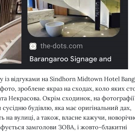
у із відгуками на Sindhorn Midtown Hotel Bang
фото, зроблене якраз на сходах, коло яких сто
ата Некрасова. Окрім сходинок, на фотографії
сусідню будівлю, яка має оригінальний дах,
ь на вулиці, а також, власне кажучи, новорічн
афується замголови ЗОВА, і жовто-блакитні