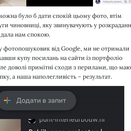
 можна було б дати спокій цьому фото, втім
ги чиновниці, яку звинувачують у розкраданн
 дала нам спокою.
у фотопошуковик від Google, ми не отримали
авши купу посилань на сайти із портфоліо
ле доволі примітні сходи з перилами, що маю
пку, а наша наполегливість – результат.