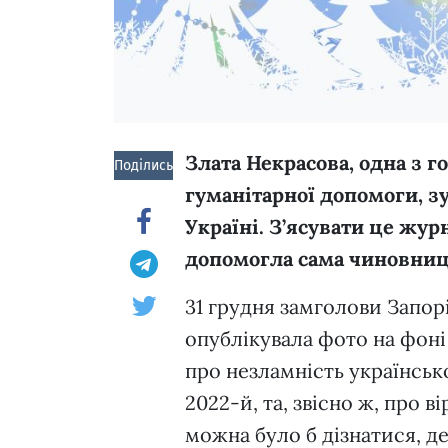
Злата Некрасова, одна з г
Поділись!
гуманітарної допомоги, зу
Україні. З’ясувати це жур
допомогла сама чиновни
31 грудня замголови Запорі
опублікувала фото на фон
про незламність українсько
2022-й, та, звісно ж, про 
можна було б дізнатися, д