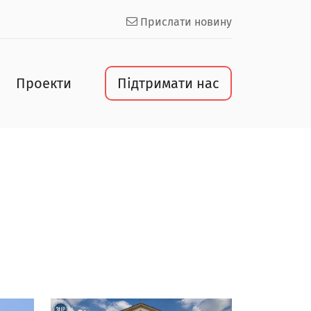
Прислати новину
Проекти
Підтримати нас