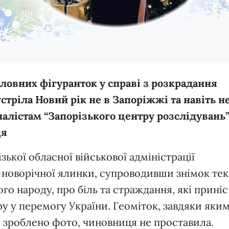
оловних фігуранток у справі з розкрадання
стріла Новий рік не в Запоріжжі та навіть не
налістам “Запорізького центру розслідувань
ця
зької обласної військової адміністрації
і новорічної ялинки, супроводивши знімок те
го народу, про біль та страждання, які приніс
віру у перемогу України. Геоміток, завдяки яки
е зроблено фото, чиновниця не проставила.