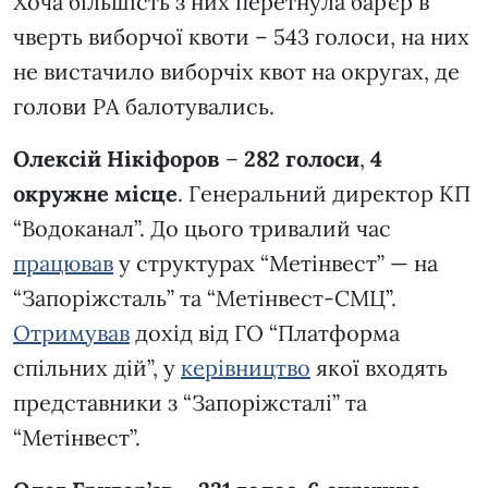
Хоча більшість з них перетнула бар’єр в
чверть виборчої квоти – 543 голоси, на них
не вистачило виборчіх квот на округах, де
голови РА балотувались.
Олексій Нікіфоров
–
282 голоси
,
4
окружне місце
. Генеральний директор КП
“Водоканал”. До цього тривалий час
працював
у структурах “Метінвест” — на
“Запоріжсталь” та “Метінвест-СМЦ”.
Отримував
дохід від ГО “Платформа
спільних дій”, у
керівництво
якої входять
представники з “Запоріжсталі” та
“Метінвест”.