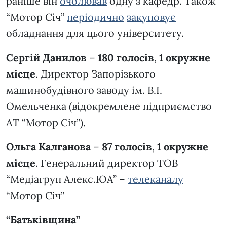
раніше він
очолював
одну з кафедр. Також
“Мотор Січ”
періодично
закуповує
обладнання для цього університету.
Сергій Данилов
–
180 голосів
,
1 окружне
місце
. Директор Запорізького
машинобудівного заводу ім. В.І.
Омельченка (відокремлене підприємство
АТ “Мотор Січ”).
Ольга Калганова
–
87 голосів
,
1 окружне
місце
. Генеральний директор ТОВ
“Медіагруп Алекс.ЮА” –
телеканалу
“Мотор Січ”
“Батьківщина”