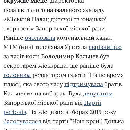
окружне місце
. Директорка
позашкільного навчального закладу
«Міський Палац дитячої та юнацької
творчості» Запорізької міської ради.
Раніше
очолювала
комунальний канал
МТМ (нині телеканал Z) стала
керівницею
за часів коли Володимир Кальцев був
секретарем міськради; ще раніше була
головним
редактором газети “Наше время
плюс”, яка свого часу
підтримувала
братів
Кальцевих на виборах. Була
депутатом
Запорізької міської ради від
Партії
регіонів
. На місцевих виборах 2015 року
балотувалася
від партії “Наш край”. Донька