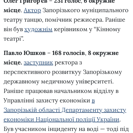
Олег Григор’єв
–
231 голос
,
6 окружне
місце
.
Актор
Запорізького муніципального
театру танцю, помічник режисера. Раніше
він був
художнім
керівником у “Кінному
театрі”.
Павло Юшков
–
168 голосів
,
8 окружне
місце.
заступник
ректора з
перспективного розвиткуу Запорізькому
державному медичному університеті.
Раніше працював начальником відділу в
Управлінні захисту економіки
в
Запорізькій області Департаменту захисту
економіки Національної поліції України
.
Був учасником інциденту на воді — тоді під