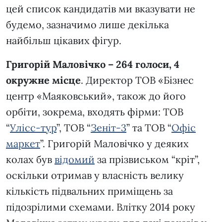
цей список кандидатів ми вказувати не
будемо, зазначимо лише декілька
найбільш цікавих фігур.
Григорій Маловічко – 264 голоси, 4
окружне місце
. Директор ТОВ «Бізнес
центр «Маяковський», також до його
орбіти, зокрема, входять фірми: ТОВ
“
Улісс-тур
”, ТОВ “
Зеніт-3
” та ТОВ “
Офіс
маркет
”. Григорій Маловічко у деяких
колах був
відомий
за прізвиськом “кріт”,
оскільки отримав у власність велику
кількість підвальних приміщень за
підозрілими схемами. Влітку 2014 року