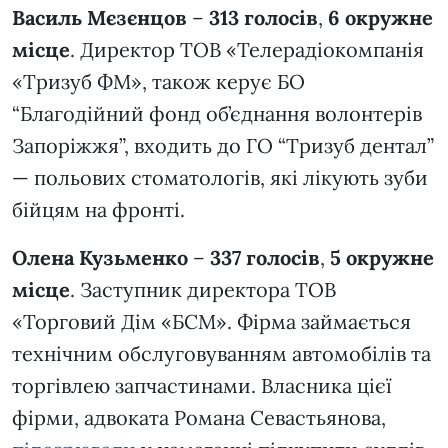
Василь Мєзєнцов
–
313 голосів
,
6 окружне
місце
. Директор ТОВ «Телерадіокомпанія
«Тризуб ФМ», також керує БО
“Благодійний фонд об’єднання волонтерів
Запоріжжя”, входить до ГО “Тризуб дентал”
— польових стоматологів, які лікують зуби
бійцям на фронті.
Олена Кузьменко
–
337 голосів
,
5 окружне
місце
. Заступник директора ТОВ
«Торговий Дім «БСМ». Фірма займається
технічним обслуговуванням автомобілів та
торгівлею запчастинами. Власника цієї
фірми, адвоката Романа Севастьянова,