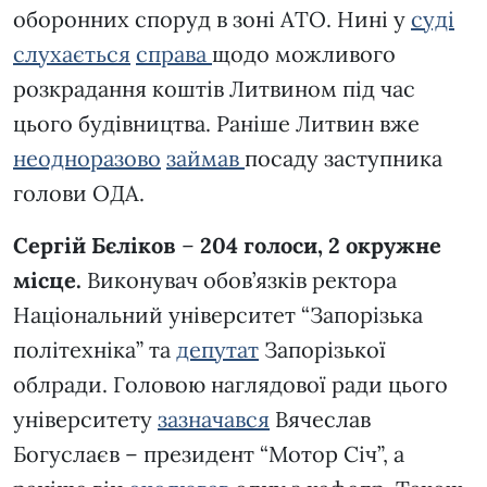
оборонних споруд в зоні АТО. Нині у
суді
слухається
справа
щодо можливого
розкрадання коштів Литвином під час
цього будівництва. Раніше Литвин вже
неодноразово
займав
посаду заступника
голови ОДА.
Сергій Бєліков
–
204 голоси, 2 окружне
місце.
Виконувач обов’язків ректора
Національний університет “Запорізька
політехніка” та
депутат
Запорізької
облради. Головою наглядової ради цього
університету
зазначався
Вячеслав
Богуслаєв – президент “Мотор Січ”, а