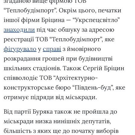
згаданою вище фірмою ТОВ
“Теплобудімпорт”. Окрім цього, печатки
іншої фірми Бріцина — “Укрспецсвітло”
знаходили
під час обшуку за адресою
реєстрації ТОВ “Теплобудімпорт”, яке
фігурувало
у
справі
з ймовірного
розкрадання грошей при будівництві
шкільних стадіонів. Також Сергій Бріцин
співволодіє ТОВ “Архітектурно-
конструкторське бюро “Південь-буд”, яке
отримує підряди від міськради.
Від партії Буряка також не пройшла до
міськради низка нинішніх депутатів,
більшість з яких ще до початку виборів