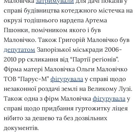
Маловічка
затримували
для дачі показів у
справі будівництва котеджного містечка на
окрузі тодішнього нардепа Артема
Пшонки, помічником якого і був
Маловічко. Також Григорій Маловічко був
депутатом
Запорізької міськради 2006-
2010 рр скликання від “Партії регіонів”.
Фірма матері Маловічка Ольги Маловічко
ТОВ “Парус-М”
фігурувала
у справі щодо
незаконної роздачі землі на Великому Лузі.
Також одна з фірм Маловічка
фігурувала
у
справі щодо придбання гуртожитку ліцея
нібито за дешево та без дозвільних
документів.