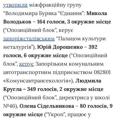
утворили
міжфракційну групу
“Володимира Буряка “Єднання”:
Микола
Володьков
–
164 голоси, 3 окружне місце
(“Опозиційний блок”, керує
запоріжсталівським
“Палацом культури
металургів”),
Юрій Дорошенко
–
392
голоси, 6 окружне місце
(“Опозиційний
блок”,
керує
Запорізьким комунальним
автотранспортним підприємством 082801
«Комунсантрансекологія»),
Людмила
Кругла – 349 голосів, 2 окружне місце
(“Опозиційний блок”, директриса у школі
№46),
Олена Сідельникова
–
80 голосів, 9
окружне місце
(“Укроп”, працює у