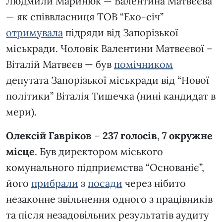
Людмили Маринюк — Валентина Матвєєва
— як співвласниця ТОВ “Еко-січ”
отримувала
підряди від Запорізької
міськради. Чоловік Валентини Матвєєвої –
Віталій Матвєєв — був
помічником
депутата Запорізької міськради від “Нової
політики” Віталія Тишечка (нині кандидат в
мери).
Олексій Гавріков
–
237 голосів
,
7 окружне
місце
. Був директором міського
комунального підприємства “Основаніє”,
його
прибрали
з
посади
через нібито
незаконне звільнення одного з працівників
та після незадовільних результатів аудиту