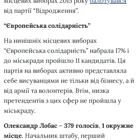
місцевих виборах 2015 року
балотувався
від партії “Відродження”.
“Європейська солідарність”
На нинішніх місцевих виборах
“Європейська солідарність” набрала 17% і
до міськради пройшло 11 кандидатів. Ця
партія на виборах активно представляла
себе висуванцями не тільки від бізнесу, а й
від армії та волонтерів. Втім, низка
претендентів з цих сфер не пройшла у
міськраду.
Олександр Лобас
–
379 голосів
,
1 окружне
місце
. Начальник штабу, перший