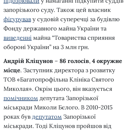
підозрювали
у намаганні підкупити суддів
запорізького суду. Також цей власник
фігурував
у судовій суперечці за будівлю
Фонду державного майна України та
виведенні
майна “Товариства сприяння
обороні України” на 3 млн грн.
Андрій Кліцунов
–
86 голосів
,
4 окружне
місце
. Заступник директора з розвитку
ТОВ «Багатопрофільна Клініка Святого
Миколая». Окрім цього, він вказується
помічником
депутата Запорізької
міськради Миколи Бєлого. В 2010-2015
роках був
депутатом
Запорізької
міськради. Тоді Кліцунов пройшов від