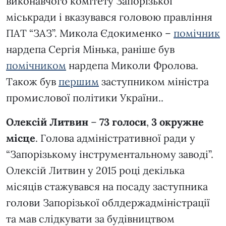
виконавчого комітету Запорізької
міськради і вказувався головою правління
ПАТ “ЗАЗ”. Микола Єдокименко –
помічник
нардепа Сергія Мінька, раніше був
пом
і
чником
нардепа Миколи Фролова.
Також був
першим
заступником міністра
промислової політики України..
Олексій Литвин
–
73 голоси
,
3 окружне
місце
. Голова адміністративної ради у
“Запорізькому інструментальному заводі”.
Олексій Литвин у 2015 році декілька
місяців стажувався на посаду заступника
голови Запорізької облдержадміністрації
та мав слідкувати за будівництвом