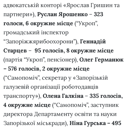
адвокатській конторі «Ярослав Гришин та
партнери»),
Руслан Ярошенко
–
323
голоси, 6 окружне місце
(“Укроп”,
громадський інспектор
“Запоріжжярибоохорони”),
Геннадій
Старцев
–
95 голосів, 8 окружне місце
(партія “Укроп”, пенсіонер),
Олег Германюк
– 576 голосів, 2 окружне місце
(“Самопоміч”, секретар у «Запорізькій
галузевій організації роботодавців
транспорту»),
Олена Галкіна
–
335 голосів,
4 окружне місце
(“Самопоміч”, заступник
директора Департаменту освіти та науки
Запорізької міськради),
Ніна Гурська – 495