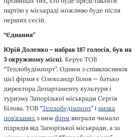
прізвищах тих, хто буде представляти
партію у міськраді можливо буде після
перших сесій.
“Єднання”
Юрій Доленко – набрав 187 голосів, був на
3 окружному місці.
Керує ТОВ
“Теплобудімпорт”. Одним з співвласників
цієї фірми є Олександр Білов — батько
директора Департаменту культури і
туризму Запорізької міськради Сергія
Білова. ТОВ “
Теплобудімпорт
” і
низка
пов’язаних
з ним
фірм
виграли чимало
підрядів від Запорізької міськради, а за