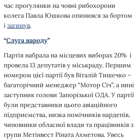
час прогулянки на човні рибохорони
колега Павла Юшкова опинився за бортом
і
загинув
.
“
Слуга народу
”
Партія набрала на місцевих виборах 20% і
провела 13 депутатів у міськраду.
Першим
номером цієї партії був Віталій Тишечко –
багаторічний менеджер “Мотор Січ”, а нині
заступник голови Запорізької ОДА. У партії
були представники цього авіаційного
підприємства, низка помічників нардепів,
чиновники обласної влади та працівників з
групи Метінвест Ріната Ахметова. Увесь