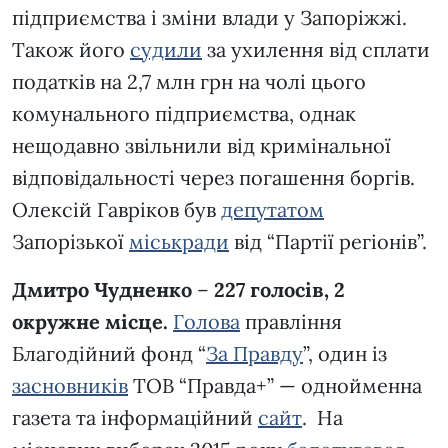
підприємства і зміни влади у Запоріжжі.
Також його
судили
за ухилення від сплати
податків на 2,7 млн грн на чолі цього
комунального підприємства, однак
нещодавно звільнили від кримінальної
відповідальності через погашення боргів.
Олексій Гавріков був
депутатом
Запорізької
міськради
від “Партії регіонів”.
Дмитро Чудненко
–
227 голосів, 2
окружне місце.
Голова
правління
Благодійний фонд “
За Правду
”, один із
засновників
ТОВ “Правда+” — однойменна
газета та інформаційний
сайт
. На