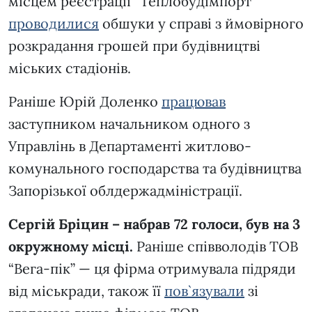
місцем реєстрації “Теплобудімпорт”
проводилися
обшуки у справі з ймовірного
розкрадання грошей при будівництві
міських стадіонів.
Раніше Юрій Доленко
працював
заступником начальником одного з
Управлінь в Департаменті житлово-
комунального господарства та будівництва
Запорізької облдержадміністрації.
Сергій Бріцин – набрав 72 голоси, був на 3
окружному місці.
Раніше співволодів ТОВ
“Вега-пік” — ця фірма отримувала підряди
від міськради, також її
пов`язували
зі