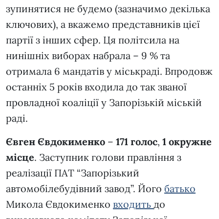
зупинятися не будемо (зазначимо декілька
ключових), а вкажемо представників цієї
партії з інших сфер. Ця політсила на
нинішніх виборах набрала – 9 % та
отримала 6 мандатів у міськраді. Впродовж
останніх 5 років входила до так званої
провладної коаліції у Запорізькій міській
раді.
Євген Євдокименко
–
171 голос
,
1 окружне
місце
. Заступник голови правління з
реалізації ПАТ “Запорізький
автомобілебудівний завод”. Його
батько
Микола Євдокименко
входить
до