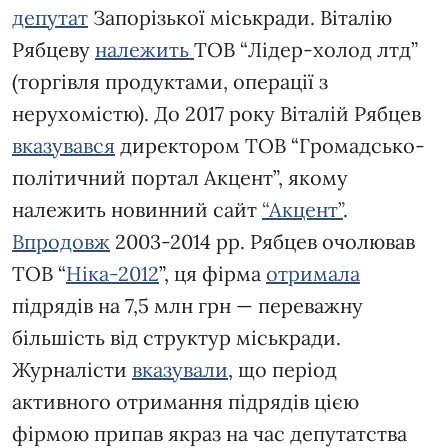
депутат
Запорізької міськради. Віталію
Рябцеву
належить
ТОВ “Лідер-холод лтд”
(торгівля продуктами, операції з
нерухомістю). До 2017 року Віталій Рябцев
вказувався
директором ТОВ “Громадсько-
політичний портал Акцент”, якому
належить новинний сайт
“Акцент”
.
Впродовж
2003-2014 рр. Рябцев очолював
ТОВ “
Ніка-2012
”, ця фірма
отримала
підрядів на 7,5 млн грн — переважну
більшість від структур міськради.
Журналісти
вказували
, що період
активного отримання підрядів цією
фірмою припав якраз на час депутатства