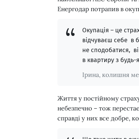
Енергодар потрапив в окуп
Окупація – це страх
відчуваєш себе в б
не сподобатися, в
в квартиру з будь-
Ірина, колишня м
Життя у постійному страху
небезпечно – тож перестає
справді у них все добре, к