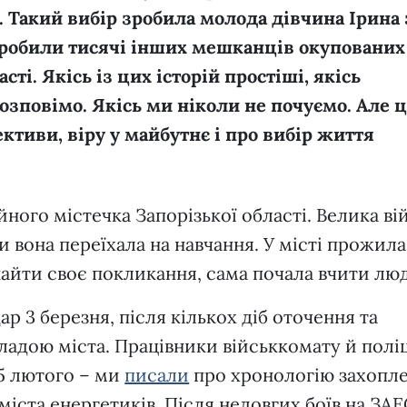
. Такий вибір зробила молода дівчина Ірина 
зробили тисячі інших мешканців окупованих
сті. Якісь із цих історій простіші, якісь
озповімо. Якісь ми ніколи не почуємо. Але ц
ективи, віру у майбутнє і про вибір життя
йного містечка Запорізької області. Велика ві
ди вона переїхала на навчання. У місті прожила
знайти своє покликання, сама почала вчити л
р 3 березня, після кількох діб оточення та
владою міста. Працівники військкомату й полі
5 лютого – ми
писали
про хронологію захопл
міста енергетиків. Після недовгих боїв на ЗА