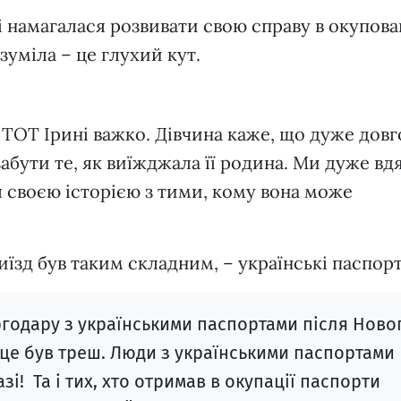
і намагалася розвивати свою справу в окупов
зуміла – це глухий кут.
з ТОТ Ірині важко. Дівчина каже, що дуже довг
абути те, як виїжджала її родина. Ми дуже вд
ся своєю історією з тими, кому вона може
виїзд був таким складним, – українські паспор
ргодару з українськими паспортами після Ново
 і це був треш. Люди з українськими паспортами
зі! Та і тих, хто отримав в окупації паспорти