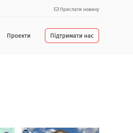
Прислати новину
Проекти
Підтримати нас