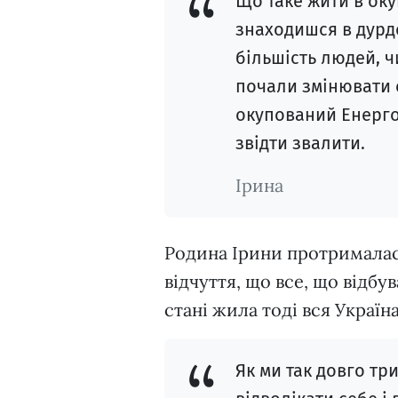
Що таке жити в оку
знаходишся в дурдо
більшість людей, ч
почали змінювати 
окупований Енергод
звідти звалити.
Ірина
Родина Ірини протрималася
відчуття, що все, що відбу
стані жила тоді вся Україн
Як ми так довго тр