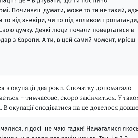
пації? Це – відчувати, що ти постійно
мі. Починаєш думати, може то ти не такий, ад
и то від зневіри, чи то під впливом пропаганди
свою думку. Деякі люди почали повертатися в
ар з Європи. А ти, в цей самий момент, мрієш
 в окупації два роки. Спочатку допомагало
вається – тимчасове, скоро закінчиться. У так
а. В окупації сподіватися на це довелося довше
ималися, я досі не маю гадки! Намагалися якос