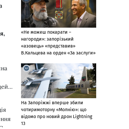
з
«Не можеш покарати –
я,
нагороди»: запорізький
«азовець» «представив»
В.Кальцева на орден «За заслуги»
йна
юдей…
На Запоріжжі вперше збили
ція
чотиримоторну «Молнію»: що
відомо про новий дрон Lightning
ення
13
ЕС