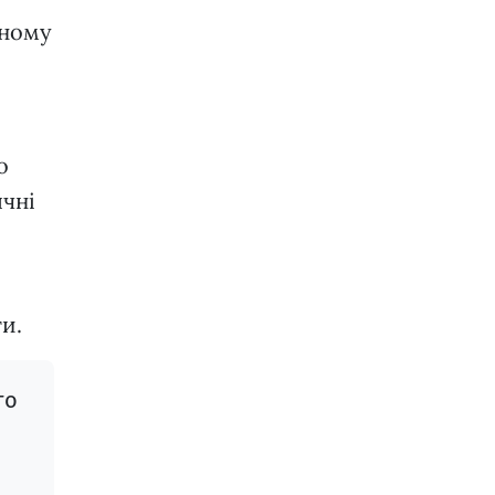
аному
о
ячні
ти.
го