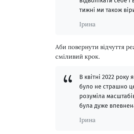
відволікати себе і 
тижні ми також вір
Ірина
Аби повернути відчуття реа
сміливий крок.
В квітні 2022 року
було не страшно це
розуміла масштабів
була дуже впевнена
Ірина