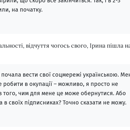
вірили, що скоро все закінчиться. Так, і в 2-3
или, на початку.
льності, відчуття чогось свого, Ірина пішла н
 я почала вести свої соцмережі українською. Ме
 робити в окупації – можливо, я просто не
 того, чим для мене це може обернутися. Або
 в своїх підписниках? Точно сказати не можу.