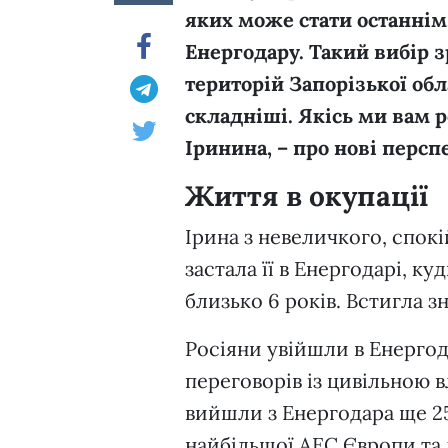
яких може стати останнім
Енергодару. Такий вибір 
територій Запорізької обла
складніші. Якісь ми вам р
Іринина, – про нові персп
Життя в окупації
Ірина з невеличкого, спокі
застала її в Енергодарі, ку
близько 6 років. Встигла 
Росіяни увійшли в Енергода
переговорів із цивільною 
вийшли з Енергодара ще 2
найбільшої АЕС Європи та 