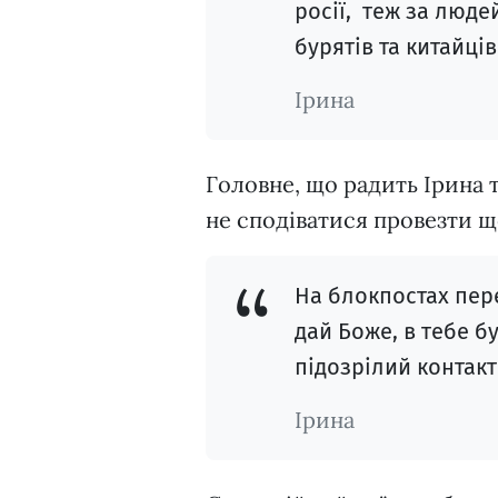
росії, теж за люде
бурятів та китайців
Ірина
Головне, що радить Ірина 
не сподіватися провезти 
На блокпостах пер
дай Боже, в тебе б
підозрілий контакт
Ірина