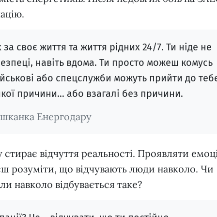
ацію.
 за своє життя та життя рідних 24/7. Ти ніде не
езпеці, навіть вдома. Ти просто можеш комусь
ійськові або спецслужби можуть прийти до теб
якої причини… або взагалі без причини.
ешканка Енергодару
 стирає відчуття реальності. Проявляти емоці
ш розуміти, що відчувають люди навколо. Чи
оли навколо відбувається таке?