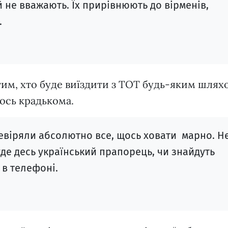
й не вважають. Їх прирівнюють до вірменів,
.
тим, хто буде виїздити з ТОТ будь-яким шлях
щось крадькома.
евіряли абсолютно все, щось ховати марно. Н
уде десь український прапорець, чи знайдуть
 в телефоні.