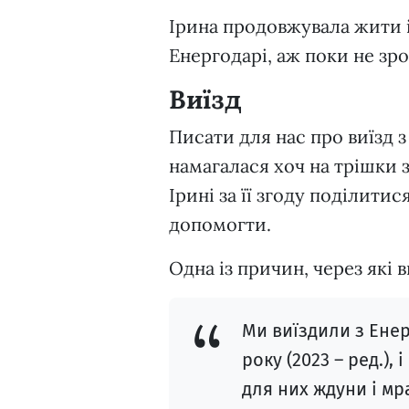
Ірина продовжувала жити 
Енергодарі, аж поки не зро
Виїзд
Писати для нас про виїзд 
намагалася хоч на трішки з
Ірині за її згоду поділити
допомогти.
Одна із причин, через які 
Ми виїздили з Ене
року (2023 – ред.),
для них ждуни і мра