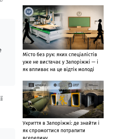
е
Місто без рук: яких спеціалістів
уже не вистачає у Запоріжжі — і
як впливає на це відтік молоді
ї
Укриття в Запоріжжі: де знайти і
як спромогтися потрапити
всередину