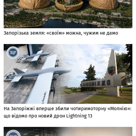
Запорізька земля: «своїм» можна, чужим не дамо
На Запоріжжі вперше збили чотиримоторну «Молнію»:
що відомо про новий дрон Lightning 13