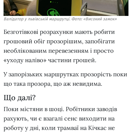
Валідатор у львівській маршрутці. Фото: «Високий замок»
Безготівкові розрахунки мають робити
грошовий обіг прозорішим, запобігати
необлікованим перевезенням і просто
«уходу наліво» частини грошей.
У запорізьких маршрутках прозорість поки
що така прозора, що аж невидима.
Що далі?
Поки містяни в шоці. Робітники заводів
рахують, чи є взагалі сенс виходити на
роботу у дні, коли трамваї на Кічкас не