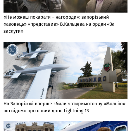
«Не можеш покарати – нагороди»: запорізький
«азовець» «представив» В.Кальцева на орден «За
заслуги»
На Запоріжжі вперше збили чотиримоторну «Молнію»:
що відомо про новий дрон Lightning 13