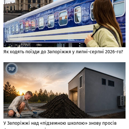
Як ходять поїзди до Запоріжжя у липні-серпні 2026-го?
У Запоріжжі над «підземною школою» знову просів