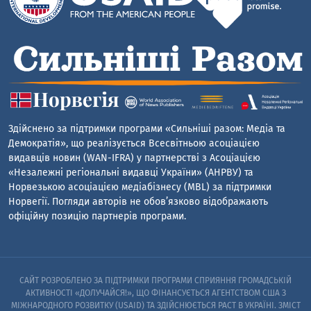
Здійснено за підтримки програми «Сильніші разом: Медіа та
Демократія», що реалізується Всесвітньою асоціацією
видавців новин (WAN-IFRA) у партнерстві з Асоціацією
«Незалежні регіональні видавці України» (АНРВУ) та
Норвезькою асоціацією медіабізнесу (MBL) за підтримки
Норвегії. Погляди авторів не обов’язково відображають
офіційну позицію партнерів програми.
САЙТ РОЗРОБЛЕНО ЗА ПІДТРИМКИ ПРОГРАМИ СПРИЯННЯ ГРОМАДСЬКІЙ
АКТИВНОСТІ «ДОЛУЧАЙСЯ!», ЩО ФІНАНСУЄТЬСЯ АГЕНТСТВОМ США З
МІЖНАРОДНОГО РОЗВИТКУ (USAID) ТА ЗДІЙСНЮЄТЬСЯ PACT В УКРАЇНІ. ЗМІСТ