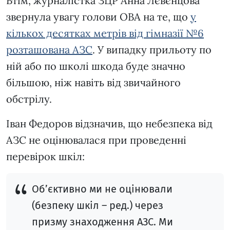
Втім, журналістка ЗЦР Анна Лєвєнцова
звернула увагу голови ОВА на те, що
у
кількох десятках метрів від гімназії №6
розташована АЗС
. У випадку прильоту по
ній або по школі шкода буде значно
більшою, ніж навіть від звичайного
обстрілу.
Іван Федоров відзначив, що небезпека від
АЗС не оцінювалася при проведенні
перевірок шкіл:
Об’єктивно ми не оцінювали
(безпеку шкіл – ред.) через
призму знаходження АЗС. Ми