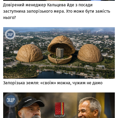
Довірений менеджер Кальцева йде з посади
заступника запорізького мера. Хто може бути замість
нього?
Запорізька земля: «своїм» можна, чужим не дамо