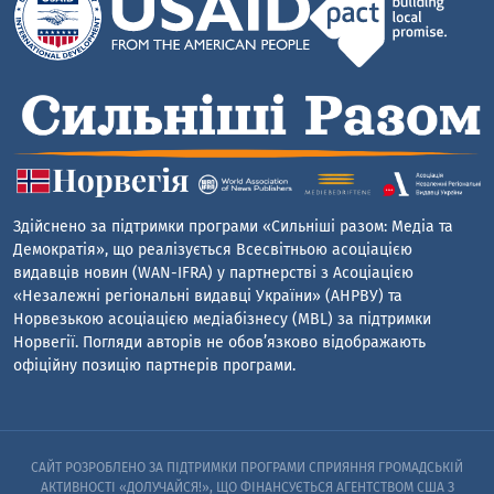
Здійснено за підтримки програми «Сильніші разом: Медіа та
Демократія», що реалізується Всесвітньою асоціацією
видавців новин (WAN-IFRA) у партнерстві з Асоціацією
«Незалежні регіональні видавці України» (АНРВУ) та
Норвезькою асоціацією медіабізнесу (MBL) за підтримки
Норвегії. Погляди авторів не обов’язково відображають
офіційну позицію партнерів програми.
САЙТ РОЗРОБЛЕНО ЗА ПІДТРИМКИ ПРОГРАМИ СПРИЯННЯ ГРОМАДСЬКІЙ
АКТИВНОСТІ «ДОЛУЧАЙСЯ!», ЩО ФІНАНСУЄТЬСЯ АГЕНТСТВОМ США З