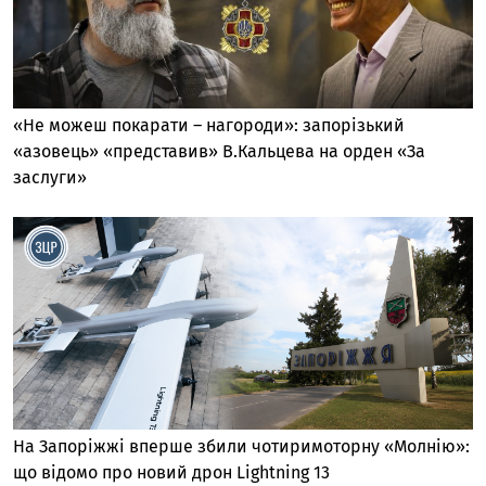
«Не можеш покарати – нагороди»: запорізький
«азовець» «представив» В.Кальцева на орден «За
заслуги»
На Запоріжжі вперше збили чотиримоторну «Молнію»:
що відомо про новий дрон Lightning 13