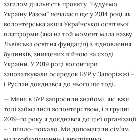
загалом діяльність проєкту “Будуємо
Україну Разом” почалася ще у 2014 році як
волонтерська акція Української освітньої
платформи (яка на той момент мала назву
Львівська освітня фундація) з відновлення
будинків, знищених війною на сході
України. У 2019 році волонтери
започаткували осередок БУР у Запоріжжі –
і Руслан доєднався до нього ще тоді.
— Мене в БУР запросили знайомі, які вже
тоді займалися волонтерством, і в грудні
2019-го року я доєднався до цієї організації
– і пішло-поїхало. Ми допомагали сім’ям,
малозабезпеченим і внутрішньо