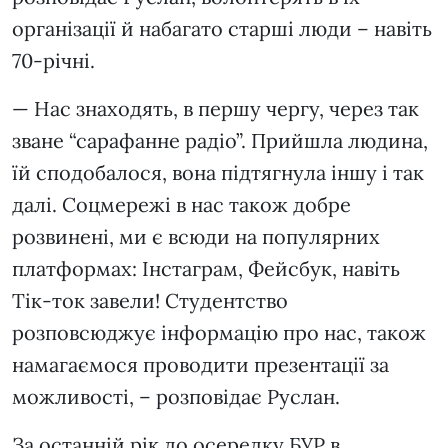
організації й набагато старші люди – навіть
70-річні.
— Нас знаходять, в першу чергу, через так
зване “сарафанне радіо”. Прийшла людина,
їй сподобалося, вона підтягнула іншу і так
далі. Соцмережі в нас також добре
розвинені, ми є всюди на популярних
платформах: Інстаграм, Фейсбук, навіть
Тік-ток завели! Студентство
розповсюджує інформацію про нас, також
намагаємося проводити презентації за
можливості, – розповідає Руслан.
За останній рік до осередку БУР в