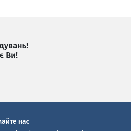
дувань!
є Ви!
майте нас