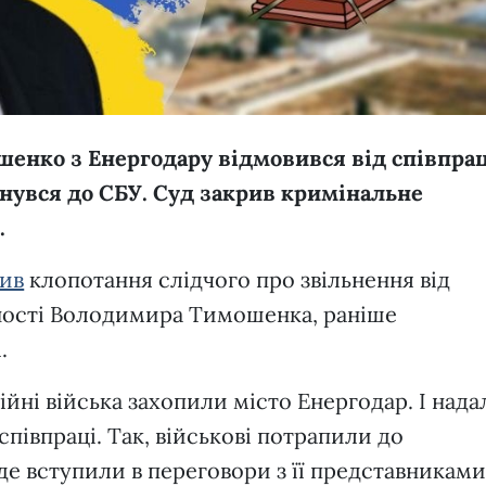
енко з Енергодару відмовився від співпрац
рнувся до СБУ. Суд закрив кримінальне
.
нив
клопотання слідчого про звільнення від
ності Володимира Тимошенка, раніше
і.
йні війська захопили місто Енергодар. І нада
півпраці. Так, військові потрапили до
де вступили в переговори з її представниками