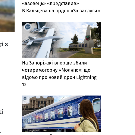
«азовець» «представив»
В.Кальцева на орден «За заслуги»
і з
На Запоріжжі вперше збили
чотиримоторну «Молнію»: що
відомо про новий дрон Lightning
13
лі
.