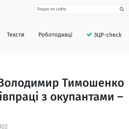
Тексти
Роботодавці
ЗЦР-check
 Володимир Тимошенко
івпраці з окупантами –
022