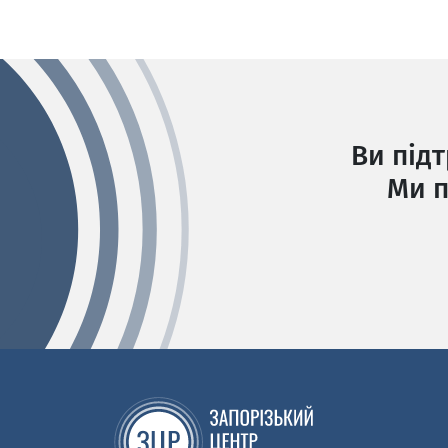
Ви під
Ми п