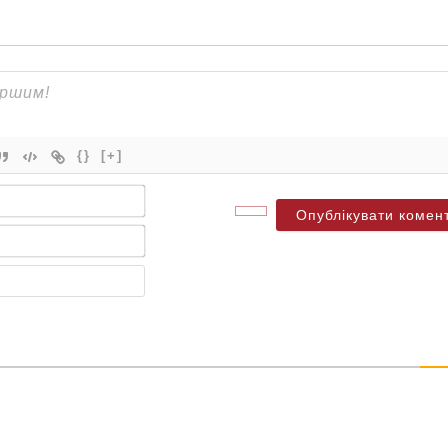
{}
[+]
Ім'я*
Електронна
пошта*
Веб-
сайт