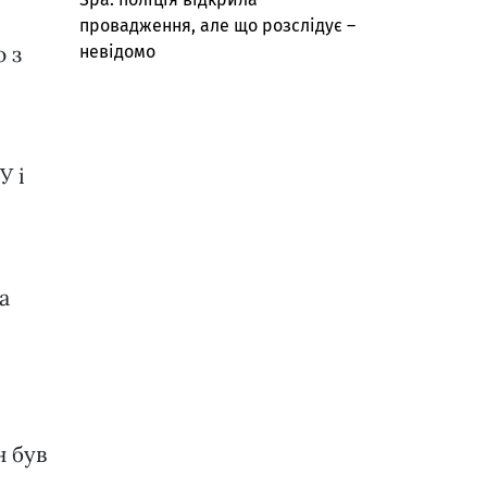
провадження, але що розслідує –
 з
невідомо
У і
а
н був