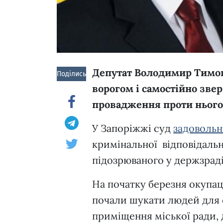
Депутат Володимир Тимош
Поділись!
ворогом і самостійно зве
провадження проти нього
У Запоріжжі суд
задоволь
кримінальної відповідаль
підозрюваного у держзрад
На початку березня окупаці
почали шукати людей для с
приміщення міської ради, 