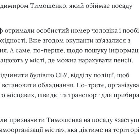
лодимиром Тимошенко, який обіймає посаду
рф отримали особистий номер чоловіка і пооб
хідності. Вже згодом окупанти зв’язалися з
ня. А саме, по-перше, щодо пошуку інформаці
рацюють у місті, де можна нарахувати пенсії.
ідчинити будівлю СБУ, відділу поліції, щоб
а встановити обладнання. По-третє, організув
то місцевих, швидкі та транспорт для прибир
яли призначити Тимошенка на посаду «заступ
моорганізації міста», яка діятиме на територі