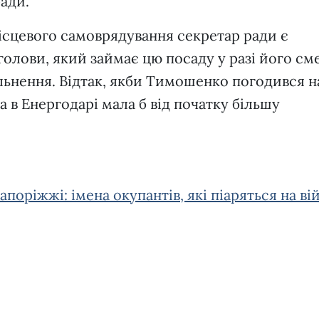
ади.
ісцевого самоврядування секретар ради є
голови, який займає цю посаду у разі його сме
льнення. Відтак, якби Тимошенко погодився н
да в Енергодарі мала б від початку більшу
апоріжжі: імена окупантів, які піаряться на ві