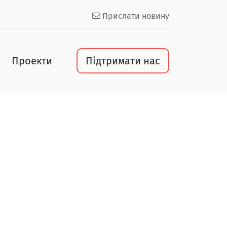
Прислати новину
Проекти
Підтримати нас