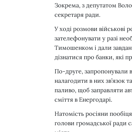
Зокрема, з депутатом Во
секретаря ради.
У ході розмови військові 
зателефонувати у разі необ
Тимошенком і дали завдан
дізнатися про банки, які п
По-друге, запропонували в
налагодити в них зв’язок т
паливо, щоб заправляти ав
сміття в Енергодарі.
Натомість росіяни пообіц
голови громадської ради са