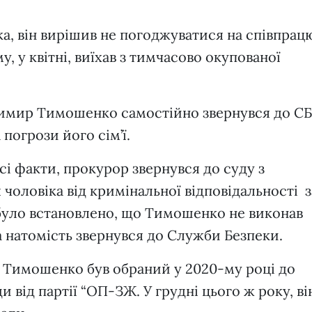
а, він вирішив не погоджуватися на співпрацю
, у квітні, виїхав з тимчасово окупованої
одимир Тимошенко самостійно звернувся до СБ
 погрози його сім’ї.
сі факти, прокурор звернувся до суду з
 чоловіка від кримінальної відповідальності з
було встановлено, що Тимошенко не виконав
а натомість звернувся до Служби Безпеки.
Тимошенко був обраний у 2020-му році до
и від партії “ОП-ЗЖ. У грудні цього ж року, ві