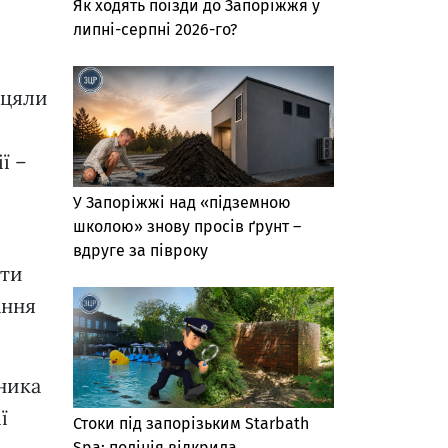
Як ходять поїзди до Запоріжжя у
липні-серпні 2026-го?
іцяли
ї –
У Запоріжжі над «підземною
школою» знову просів ґрунт –
вдруге за півроку
ати
ання
ника
ї
Стоки під запорізьким Starbath
Spa: поліція відкрила