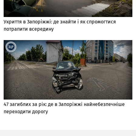
Укриття в Запоріжжі: де знайти і як спромогтися
потрапити всередину
47 загиблих за рік: де в Запоріжжі найнебезпечніше
переходити дорогу