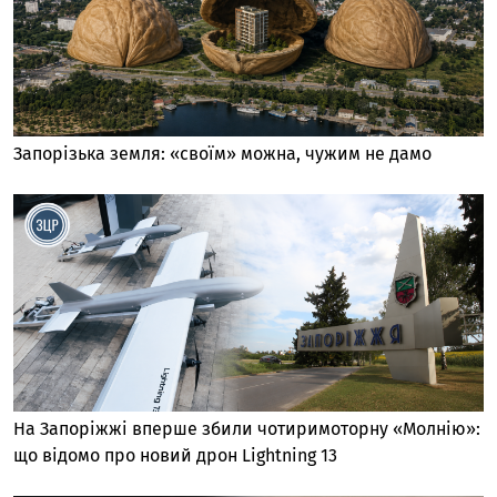
Запорізька земля: «своїм» можна, чужим не дамо
На Запоріжжі вперше збили чотиримоторну «Молнію»:
що відомо про новий дрон Lightning 13