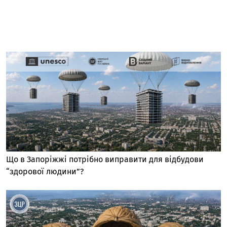
Що в Запоріжжі потрібно виправити для відбудови
“здорової людини”?