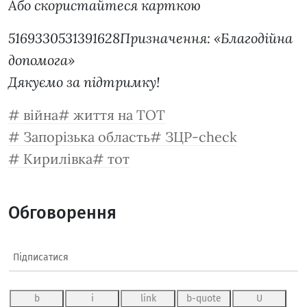
Або скористайтеся карткою
5169330531391628
Призначення: «Благодійна
допомога»
Дякуємо за підтримку!
війна
життя на ТОТ
Запорізька область
ЗЦР-check
Кирилівка
тот
Обговорення
Підписатися