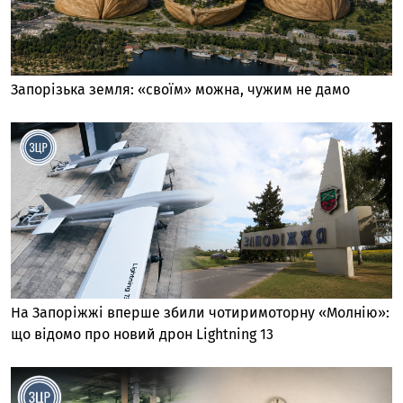
Запорізька земля: «своїм» можна, чужим не дамо
На Запоріжжі вперше збили чотиримоторну «Молнію»:
що відомо про новий дрон Lightning 13