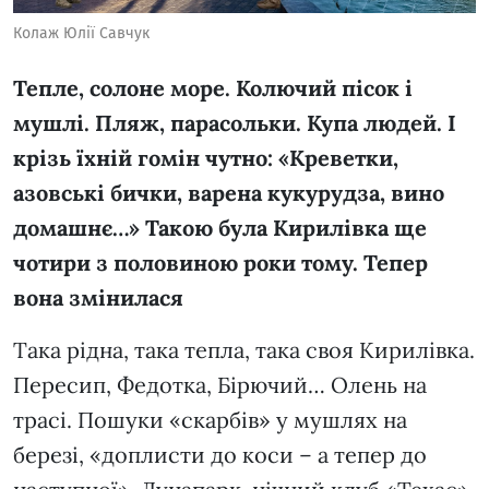
Колаж Юлії Савчук
Тепле, солоне море. Колючий пісок і
мушлі. Пляж, парасольки. Купа людей. І
крізь їхній гомін чутно: «Креветки,
азовські бички, варена кукурудза, вино
домашнє…» Такою була Кирилівка ще
чотири з половиною роки тому. Тепер
вона змінилася
Така рідна, така тепла, така своя Кирилівка.
Пересип, Федотка, Бірючий… Олень на
трасі. Пошуки «скарбів» у мушлях на
березі, «доплисти до коси – а тепер до