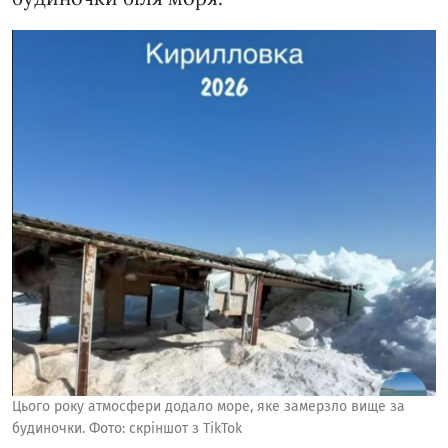
Цього року атмосфери додало море, яке замерзло вище за
будиночки. Фото: скріншот з TikTok