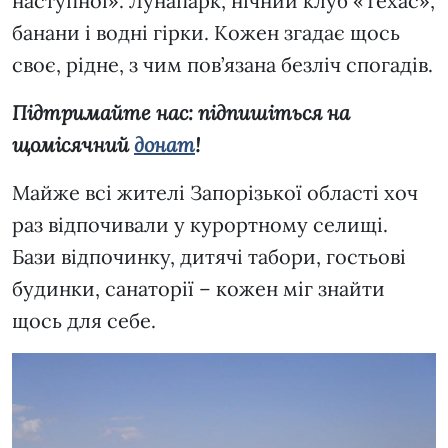
наступної». Лунапарк, нічний клуб «Техас»,
банани і водні гірки. Кожен згадає щось
своє, рідне, з чим пов’язана безліч спогадів.
Підтримайте нас: підпишіться на
щомісячний
донат
!
Майже всі жителі Запорізької області хоч
раз відпочивали у курортному селищі.
Бази відпочинку, дитячі табори, гостьові
будинки, санаторії – кожен міг знайти
щось для себе.