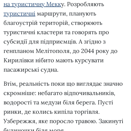
на туристичну Мекк
у. Розробляють
туристичні
маршрути, планують
благоустрій територій, створюють
туристичні кластери та говорять про
субсидії для підприємців. А згідно з
генпланом Мелітополя, до 2044 року до
Кирилівки нібито мають курсувати
пасажирські судна.
Втім, реальність поки що виглядає значно
скромніше: небагато відпочивальників,
водорості та медузи біля берега. Пусті
ринки, де колись кипіла торгівля.
Узбережжя, яке поросло травою. Закинуті
будиночки біля моря.